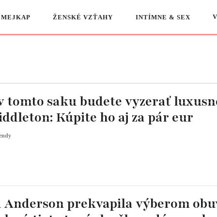
 MEJKAP
ŽENSKÉ VZŤAHY
INTÍMNE & SEX
 v tomto saku budete vyzerať luxusn
ddleton: Kúpite ho aj za pár eur
endy
 Anderson prekvapila výberom obuv