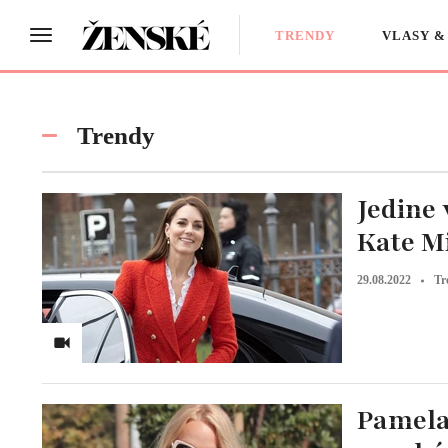
TRENDY
VLASY &
Trendy
Jedine
Kate Mi
29.08.2022
Tr
Pamela