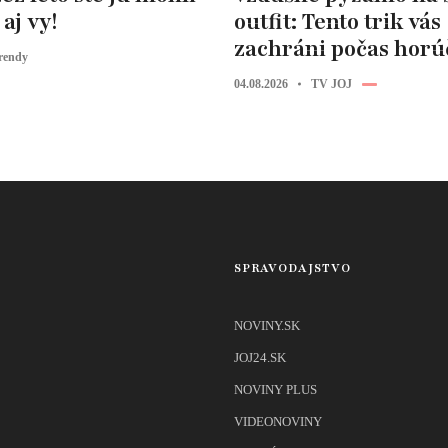
aj vy!
outfit: Tento trik vás
zachráni počas horú
rendy
04.08.2026
TV JOJ
SPRAVODAJSTVO
NOVINY.SK
JOJ24.SK
NOVINY PLUS
VIDEONOVINY