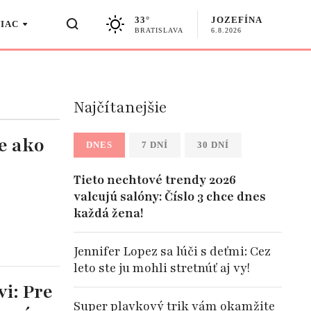
33°
JOZEFÍNA
VIAC
BRATISLAVA
6.8.2026
Najčítanejšie
e ako
DNES
7 DNÍ
30 DNÍ
Tieto nechtové trendy 2026
valcujú salóny: Číslo 3 chce dnes
každá žena!
Jennifer Lopez sa lúči s deťmi: Cez
leto ste ju mohli stretnúť aj vy!
i: Pre
Super plavkový trik vám okamžite