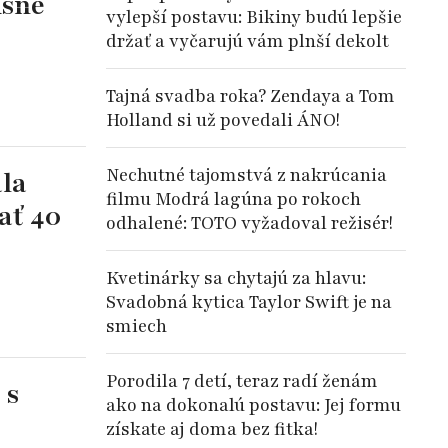
usné
vylepší postavu: Bikiny budú lepšie
držať a vyčarujú vám plnší dekolt
Tajná svadba roka? Zendaya a Tom
Holland si už povedali ÁNO!
Nechutné tajomstvá z nakrúcania
ala
filmu Modrá lagúna po rokoch
ať 40
odhalené: TOTO vyžadoval režisér!
Kvetinárky sa chytajú za hlavu:
Svadobná kytica Taylor Swift je na
smiech
Porodila 7 detí, teraz radí ženám
 s
ako na dokonalú postavu: Jej formu
získate aj doma bez fitka!