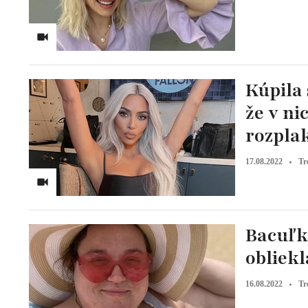
Kúpila 
že v ni
rozplak
17.08.2022
Tr
Bacuľka
obliekl
16.08.2022
Tr