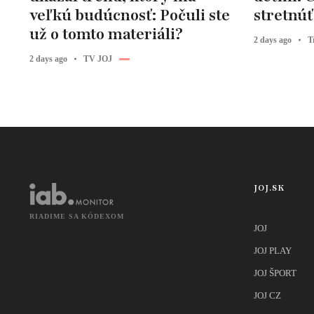
veľkú budúcnosť: Počuli ste
stretnúť 
už o tomto materiáli?
2 days ago
T
2 days ago
TV JOJ
JOJ.SK
RIADIME SA KÓDEXOM
JOJ
JOJ PLAY
JOJ ŠPORT
JOJ CZ