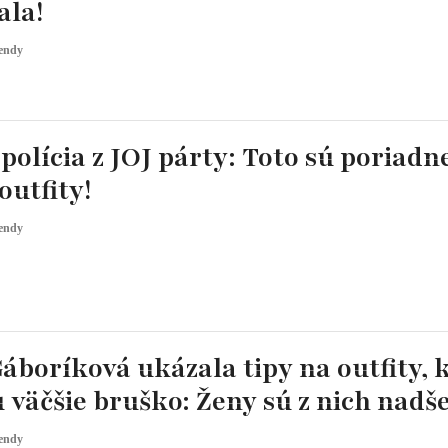
ala!
endy
olícia z JOJ párty: Toto sú poriadn
outfity!
endy
áboríková ukázala tipy na outfity, 
 väčšie bruško: Ženy sú z nich nadš
endy