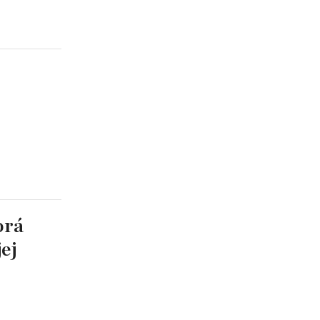
orá
ej