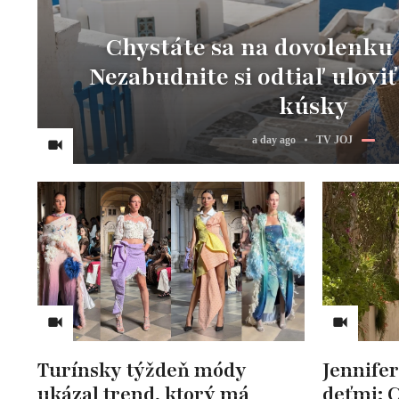
Chystáte sa na dovolenku
Nezabudnite si odtiaľ uloviť
kúsky
a day ago
TV JOJ
Turínsky týždeň módy
Jennifer
ukázal trend, ktorý má
deťmi: C