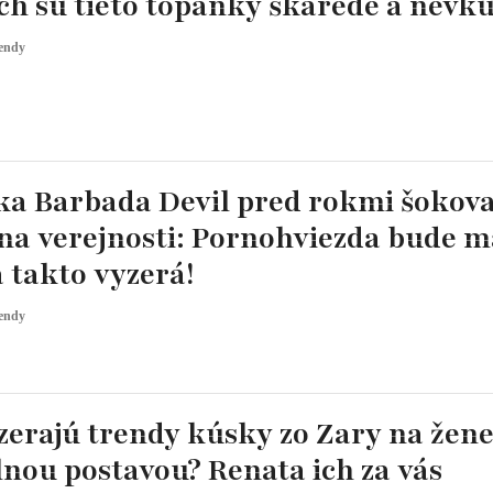
h sú tieto topánky škaredé a nevk
endy
ka Barbada Devil pred rokmi šokov
na verejnosti: Pornohviezda bude m
 takto vyzerá!
endy
erajú trendy kúsky zo Zary na žene
nou postavou? Renata ich za vás