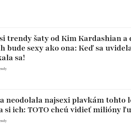
si trendy šaty od Kim Kardashian a 
ch bude sexy ako ona: Keď sa uvidela
ala sa!
endy
 neodolala najsexi plavkám tohto l
a si ich: TOTO chcú vidieť milióny ľ
endy