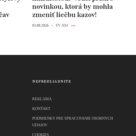
novinkou, ktorá by mohla
čav
zmeniť liečbu kazov!
03.08.2026
TV JOJ
NEPREHLIADNITE
REKLAMA
KONTAKT
PODMIENKY PRE SPRACOVANIE OSOBNYCH
UDAJOV
COOKIES