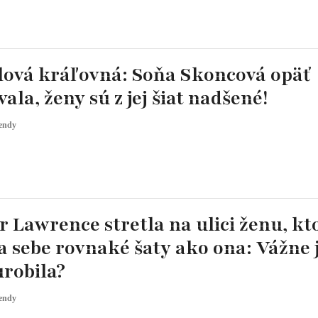
alová kráľovná: Soňa Skoncová opäť
ala, ženy sú z jej šiat nadšené!
endy
r Lawrence stretla na ulici ženu, kt
 sebe rovnaké šaty ako ona: Vážne j
robila?
endy