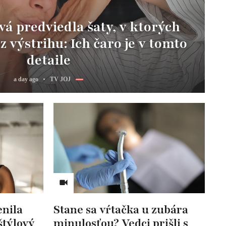
vá predviedla šaty, v ktorých
z výstrihu: Ich čaro je v tomto
detaile
a day ago
TV JOJ
nila
Stane sa vŕtačka u zubára
štýlový
minulosťou? Vedci prišli s