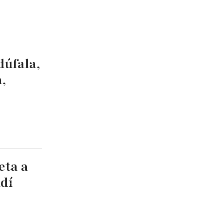
dúfala,
,
eta a
udí