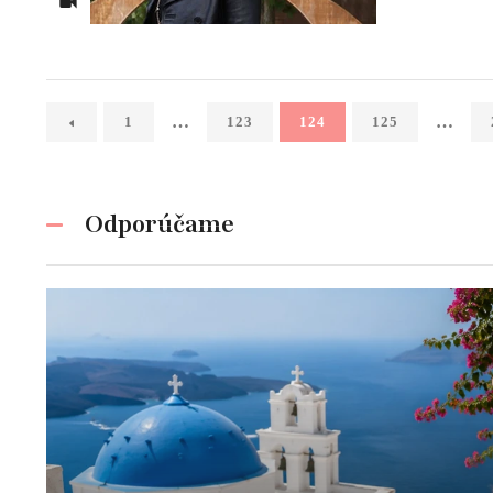
…
…
1
123
124
125
Odporúčame