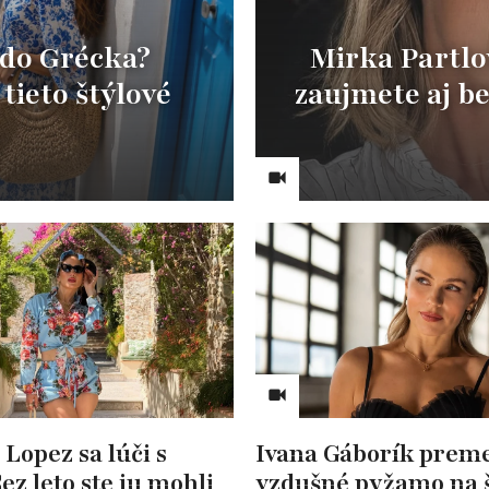
 do Grécka?
Mirka Partlo
 tieto štýlové
zaujmete aj be
 Lopez sa lúči s
Ivana Gáborík preme
ez leto ste ju mohli
vzdušné pyžamo na 