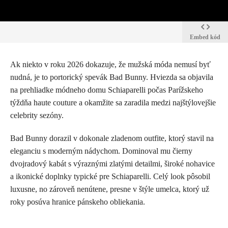
Embed kód
Ak niekto v roku 2026 dokazuje, že mužská móda nemusí byť
nudná, je to portorický spevák Bad Bunny. Hviezda sa objavila
na prehliadke módneho domu Schiaparelli počas Parížskeho
týždňa haute couture a okamžite sa zaradila medzi najštýlovejšie
celebrity sezóny.
Bad Bunny dorazil v dokonale zladenom outfite, ktorý stavil na
eleganciu s moderným nádychom. Dominoval mu čierny
dvojradový kabát s výraznými zlatými detailmi, široké nohavice
a ikonické doplnky typické pre Schiaparelli. Celý look pôsobil
luxusne, no zároveň nenútene, presne v štýle umelca, ktorý už
roky posúva hranice pánskeho obliekania.