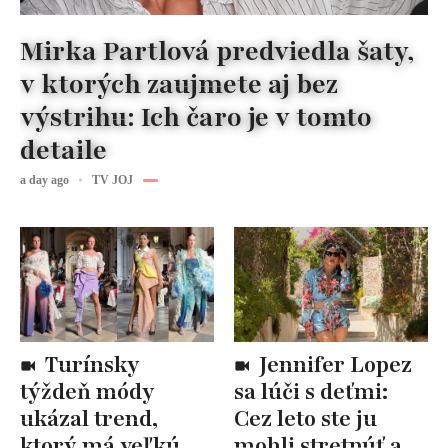
Mirka Partlová predviedla šaty,
v ktorých zaujmete aj bez
výstrihu: Ich čaro je v tomto
detaile
a day ago
TV JOJ
Turínsky
Jennifer Lopez
týždeň módy
sa lúči s deťmi:
ukázal trend,
Cez leto ste ju
ktorý má veľkú
mohli stretnúť aj