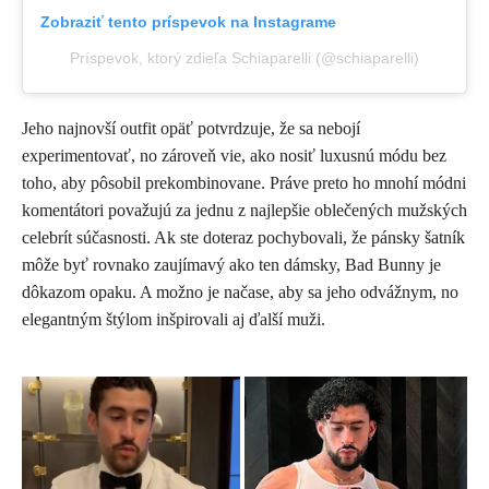
Zobraziť tento príspevok na Instagrame
Príspevok, ktorý zdieľa Schiaparelli (@schiaparelli)
Jeho najnovší outfit opäť potvrdzuje, že sa nebojí
experimentovať, no zároveň vie, ako nosiť luxusnú módu bez
toho, aby pôsobil prekombinovane. Práve preto ho mnohí módni
komentátori považujú za jednu z najlepšie oblečených mužských
celebrít súčasnosti.
Ak ste doteraz pochybovali, že pánsky šatník
môže byť rovnako zaujímavý ako ten dámsky, Bad Bunny je
dôkazom opaku. A možno je načase, aby sa jeho odvážnym, no
elegantným štýlom inšpirovali aj ďalší muži.