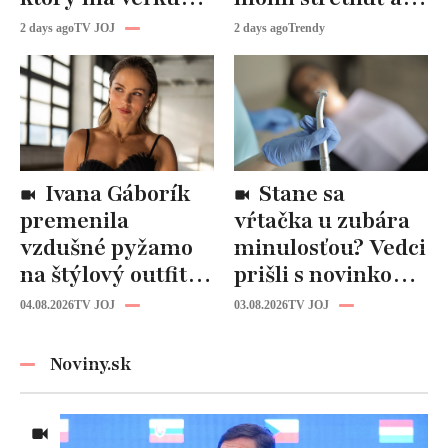
budúcnosť: Počuli
vy!
2 days ago
TV JOJ
2 days ago
Trendy
ste už o tomto
materiáli?
Ivana Gáborík
Stane sa
premenila
vŕtačka u zubára
vzdušné pyžamo
minulosťou? Vedci
na štýlový outfit:
prišli s novinkou,
Tento trik vás
ktorá by mohla
04.08.2026
TV JOJ
03.08.2026
TV JOJ
zachráni počas
zmeniť liečbu
horúčav
kazov!
Noviny.sk