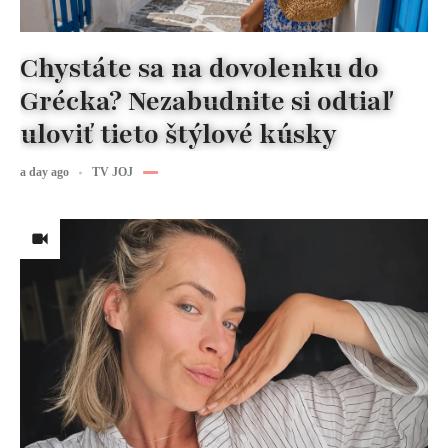
Chystáte sa na dovolenku do
Grécka? Nezabudnite si odtiaľ
uloviť tieto štýlové kúsky
a day ago
TV JOJ