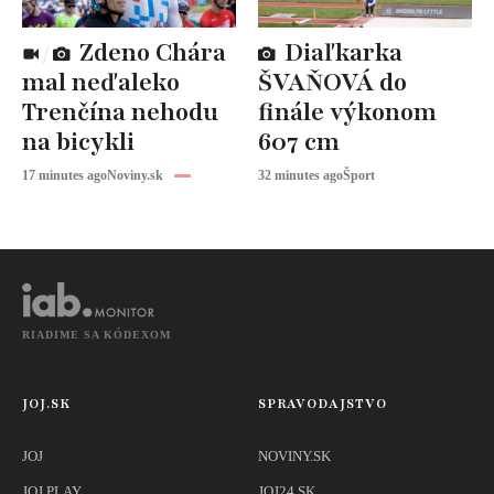
Zdeno Chára
Diaľkarka
mal neďaleko
ŠVAŇOVÁ do
Trenčína nehodu
finále výkonom
na bicykli
607 cm
17 minutes ago
Noviny.sk
32 minutes ago
Šport
RIADIME SA KÓDEXOM
JOJ.SK
SPRAVODAJSTVO
JOJ
NOVINY.SK
JOJ PLAY
JOJ24.SK