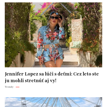
Jennifer Lopez sa lúči s deťmi: Cez leto ste
ju mohli stretnúť aj vy!
Trendy