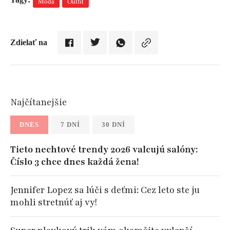
Móda
Outfit
Zdielať na
Najčítanejšie
DNES
7 DNÍ
30 DNÍ
Tieto nechtové trendy 2026 valcujú salóny:
Číslo 3 chce dnes každá žena!
Jennifer Lopez sa lúči s deťmi: Cez leto ste ju
mohli stretnúť aj vy!