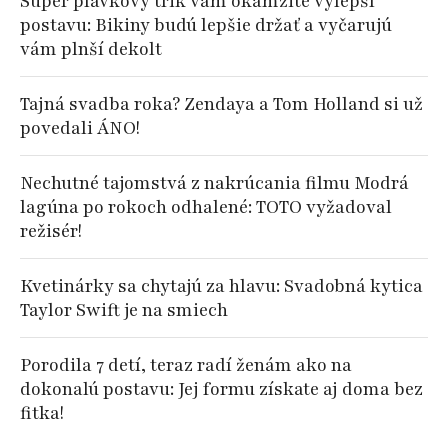
Super plavkový trik vám okamžite vylepší
postavu: Bikiny budú lepšie držať a vyčarujú
vám plnší dekolt
Tajná svadba roka? Zendaya a Tom Holland si už
povedali ÁNO!
Nechutné tajomstvá z nakrúcania filmu Modrá
lagúna po rokoch odhalené: TOTO vyžadoval
režisér!
Kvetinárky sa chytajú za hlavu: Svadobná kytica
Taylor Swift je na smiech
Porodila 7 detí, teraz radí ženám ako na
dokonalú postavu: Jej formu získate aj doma bez
fitka!