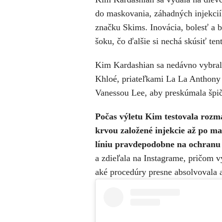
do maskovania, záhadných injekci
značku Skims. Inovácia, bolesť a bi
šoku, čo ďalšie si nechá skúsiť ten
Kim Kardashian sa nedávno vybrala
Khloé, priateľkami La La Anthony
Vanessou Lee, aby preskúmala špič
Počas výletu Kim testovala rozma
krvou založené injekcie až po mas
líniu pravdepodobne na ochranu 
a zdieľala na Instagrame, pričom v
aké procedúry presne absolvovala 