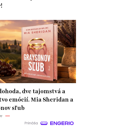
!
dohoda, dve tajomstvá a
vo emócií. Mia Sheridan a
nov sľub
hy