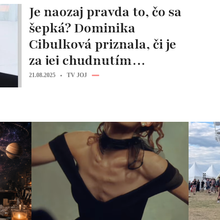
Je naozaj pravda to, čo sa
šepká? Dominika
Cibulková priznala, či je
za jej chudnutím
Ozempic!
21.08.2025
TV JOJ