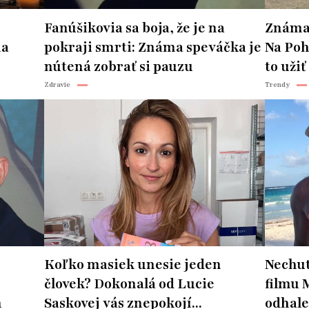
Fanúšikovia sa boja, že je na
Známa 
ia
pokraji smrti: Známa speváčka je
Na Poh
nútená zobrať si pauzu
to užiť
Zdravie
Trendy
Koľko masiek unesie jeden
Nechut
človek? Dokonalá od Lucie
filmu 
n
Saskovej vás znepokojí...
odhale