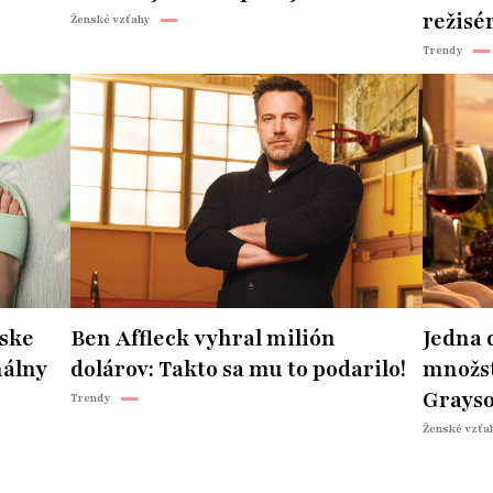
režisér
Ženské vzťahy
Trendy
ske
Ben Affleck vyhral milión
Jedna 
nálny
dolárov: Takto sa mu to podarilo!
množst
Grayso
Trendy
Ženské vzťa