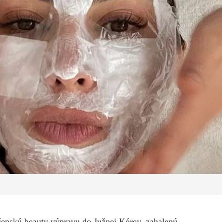
čenskú beauty výpravu do Južnej Kórey, zahalenú