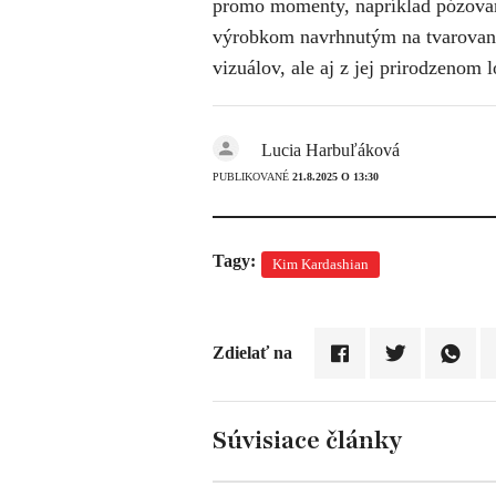
promo momenty, napríklad pózova
výrobkom navrhnutým na tvarovanie
vizuálov, ale aj z jej prirodzenom 
Lucia Harbuľáková
PUBLIKOVANÉ
21.8.2025 O 13:30
Tagy:
Kim Kardashian
Zdielať na
Súvisiace články