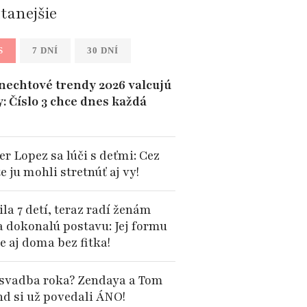
ítanejšie
S
7 DNÍ
30 DNÍ
 nechtové trendy 2026 valcujú
y: Číslo 3 chce dnes každá
er Lopez sa lúči s deťmi: Cez
te ju mohli stretnúť aj vy!
la 7 detí, teraz radí ženám
a dokonalú postavu: Jej formu
e aj doma bez fitka!
 svadba roka? Zendaya a Tom
nd si už povedali ÁNO!