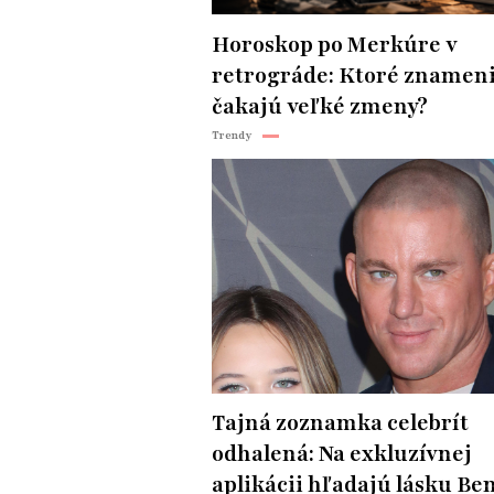
Horoskop po Merkúre v
retrográde: Ktoré znamen
čakajú veľké zmeny?
Trendy
Tajná zoznamka celebrít
odhalená: Na exkluzívnej
aplikácii hľadajú lásku Be