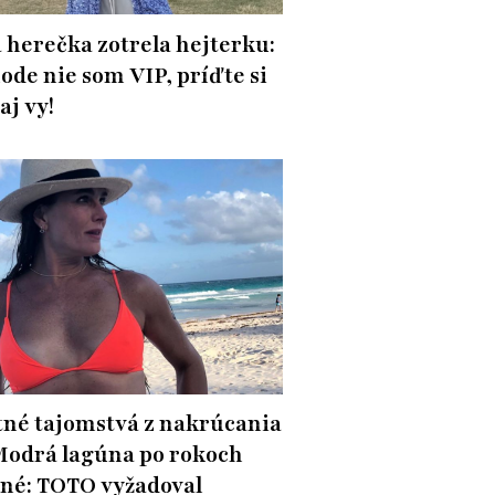
herečka zotrela hejterku:
ode nie som VIP, príďte si
 aj vy!
né tajomstvá z nakrúcania
Modrá lagúna po rokoch
né: TOTO vyžadoval