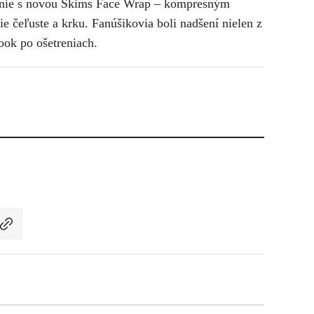
nie s novou Skims Face Wrap – kompresným
 čeľuste a krku. Fanúšikovia boli nadšení nielen z
look po ošetreniach.