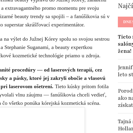
Najč
í a extravagantného promo momentu pre svoju
zarné beauty trendy sa spojili – a fanúšikovia sú v
DNE
to superstar skrášľovací experimentátor.
Tieto
 na výlet do Južnej Kórey spolu so svojou sestrou
salón
 a Stephanie Suganami, a beauty expertkou
žena!
kové kozmetické technológie priamo u zdroja.
Jennif
nité procedúry — od laserových terapií, cez
leto s
ky a pásky, ktoré jej zakryli obočie a vlasovú
pri laserovom ošetrení.
Tieto kúsky pritom fotila
Porodi
yvolali vlnu záujmu — fanúšikovia chceli vedieť,
ako n
a čo všetko ponúka kórejská kozmetická scéna.
získat
Tajná
Holla