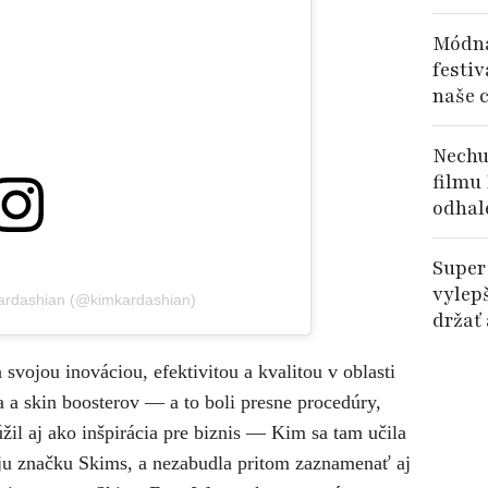
Módna
festiv
naše c
Nechu
filmu
odhal
Super
vylep
Kardashian (@kimkardashian)
držať
vojou inováciou, efektivitou a kvalitou v oblasti
 a skin boosterov — a to boli presne procedúry,
žil aj ako inšpirácia pre biznis — Kim sa tam učila
voju značku Skims, a nezabudla pritom zaznamenať aj