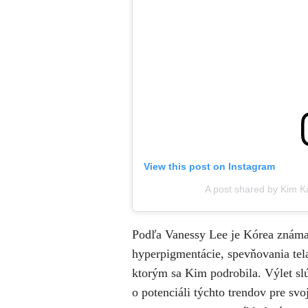
View this post on Instagram
A post shared by Kim 
Podľa Vanessy Lee je Kórea známa s
hyperpigmentácie, spevňovania tela
ktorým sa Kim podrobila. Výlet slú
o potenciáli týchto trendov pre s