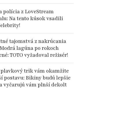
 polícia z LoveStream
alu: Na tento kúsok vsadili
elebrity!
tné tajomstvá z nakrúcania
 Modrá lagúna po rokoch
ené: TOTO vyžadoval režisér!
 plavkový trik vám okamžite
ší postavu: Bikiny budú lepšie
 a vyčarujú vám plnší dekolt