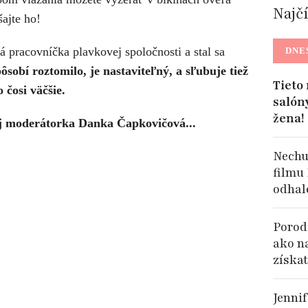
Najč
šajte ho!
á pracovníčka plavkovej spoločnosti a stal sa
DNE
sobí roztomilo, je nastaviteľný, a sľubuje tiež
Tieto
 čosi väčšie.
salón
žena!
j moderátorka Danka Čapkovičová...
Nechu
filmu
odhal
Porodi
ako n
získat
Jennif