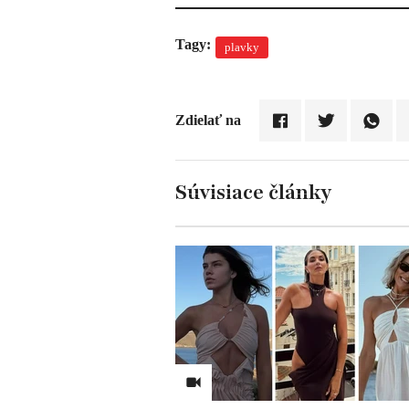
Tagy:
plavky
Zdielať na
Súvisiace články