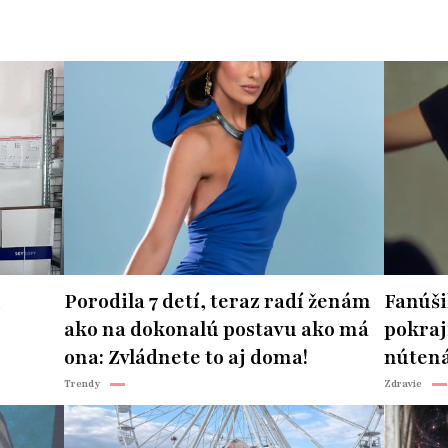
n
Porodila 7 detí, teraz radí ženám
Fanúšik
ako na dokonalú postavu ako má
pokraj
ona: Zvládnete to aj doma!
nútená
Trendy
Zdravie