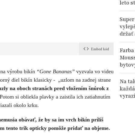
leto s
Super
vylep
držať
Farba
Embed kód
Mouss
bytov
 na výrobu bikín
“Gone Bananas”
vyzvala vo videu
horný diel bikín klasicky - „uzlom na zadnej strane
Na ta
každá
uzly na oboch stranách pred vložením šnúrok z
vyrazi
Potom si obliekla plavky a zaistila ich zatiahnutím
iazali okolo krku.
nemusia obávať, že by sa im vrch bikín príliš
m tento trik opticky pomôže pridať na objeme.