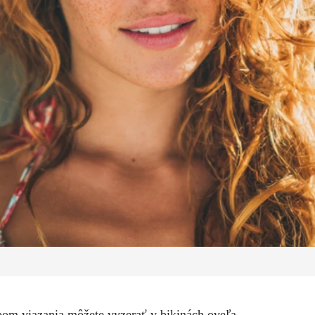
obom viazania môžete vyzerať v bikinách oveľa