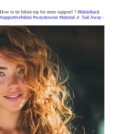
ow to tie bikini top for more support! ?
#bikinihack
#supportivebikini
#waystowear
#tutorial
♬ Sail Away -