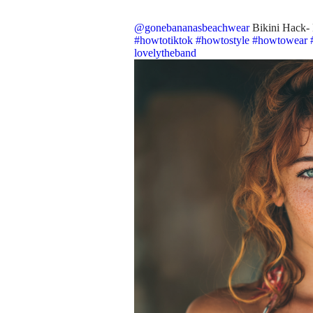
@gonebananasbeachwear
Bikini Hack- H
#howtotiktok
#howtostyle
#howtowear
lovelytheband