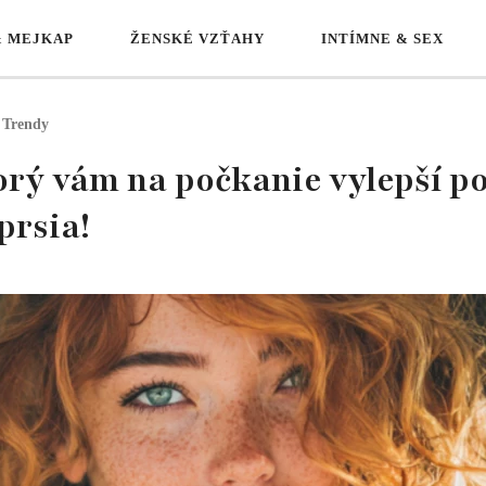
& MEJKAP
ŽENSKÉ VZŤAHY
INTÍMNE & SEX
Trendy
torý vám na počkanie vylepší p
 prsia!