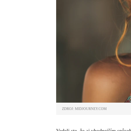
ZDROJ: MIDJOURNEY.COM
Vedeli ste, že aj vhodnejším spôs