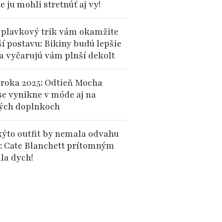
te ju mohli stretnúť aj vy!
 plavkový trik vám okamžite
ší postavu: Bikiny budú lepšie
 a vyčarujú vám plnší dekolt
 roka 2025: Odtieň Mocha
e vynikne v móde aj na
ých doplnkoch
kýto outfit by nemala odvahu
: Cate Blanchett prítomným
la dych!