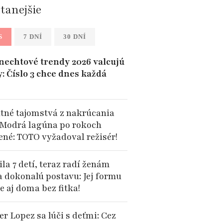
ítanejšie
S
7 DNÍ
30 DNÍ
 nechtové trendy 2026 valcujú
y: Číslo 3 chce dnes každá
tné tajomstvá z nakrúcania
 Modrá lagúna po rokoch
ené: TOTO vyžadoval režisér!
la 7 detí, teraz radí ženám
a dokonalú postavu: Jej formu
e aj doma bez fitka!
er Lopez sa lúči s deťmi: Cez