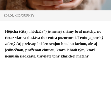
ZDROJ: MIDJOURNEY
Hōjicha (čítaj „hódžiča“) je menej známy brat matchy, no
čoraz viac sa dostáva do centra pozornosti. Tento japonský
zelený čaj prekvapí nielen svojou hnedou farbou, ale aj
jedinečnou, praženou chuťou, ktorá lahodí tým, ktorí
nemusia sladkasté, trávnaté tóny klasickej matchy.