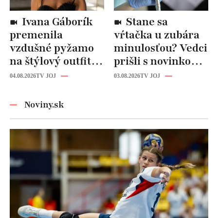
Ivana Gáborík
Stane sa
premenila
vŕtačka u zubára
vzdušné pyžamo
minulosťou? Vedci
na štýlový outfit:
prišli s novinkou,
Tento trik vás
ktorá by mohla
04.08.2026
TV JOJ
03.08.2026
TV JOJ
zachráni počas
zmeniť liečbu
horúčav
kazov!
Noviny.sk