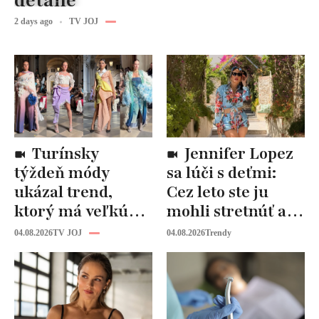
detaile
2 days ago
TV JOJ
Turínsky
Jennifer Lopez
týždeň módy
sa lúči s deťmi:
ukázal trend,
Cez leto ste ju
ktorý má veľkú
mohli stretnúť aj
budúcnosť: Počuli
vy!
04.08.2026
TV JOJ
04.08.2026
Trendy
ste už o tomto
materiáli?