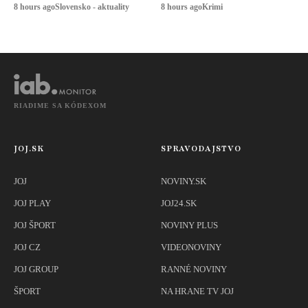
určuje, ako
zranených
8 hours ago
Slovensko - aktuality
8 hours ago
Krimi
snímať
športovkyne
RIADIME SA KÓDEXOM
JOJ.SK
SPRAVODAJSTVO
JOJ
NOVINY.SK
JOJ PLAY
JOJ24.SK
JOJ ŠPORT
NOVINY PLUS
JOJ CZ
VIDEONOVINY
JOJ GROUP
RANNÉ NOVINY
ŠPORT
NA HRANE TV JOJ