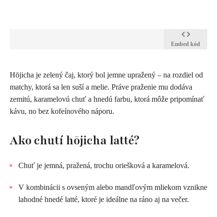
Embed kód
Hōjicha je zelený čaj, ktorý bol jemne upražený – na rozdiel od
matchy, ktorá sa len suší a melie. Práve praženie mu dodáva
zemitú, karamelovú chuť a hnedú farbu, ktorá môže pripomínať
kávu, no bez kofeínového náporu.
Ako chutí hōjicha latté?
Chuť je jemná, pražená, trochu oriešková a karamelová.
V kombinácii s ovseným alebo mandľovým mliekom vznikne
lahodné hnedé latté, ktoré je ideálne na ráno aj na večer.