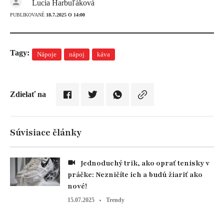
Lucia Harbuľáková
PUBLIKOVANÉ
18.7.2025 O 14:00
Tagy:
Nápoje
nápoj
káva
Zdielať na
Súvisiace články
Jednoduchý trik, ako oprať tenisky v
práčke: Nezničíte ich a budú žiariť ako
nové!
15.07.2025
Trendy