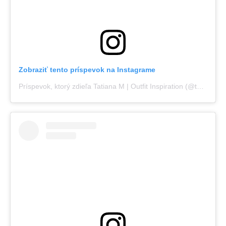
Zobraziť tento príspevok na Instagrame
Príspevok, ktorý zdieľa Tatiana M | Outfit Inspiration (@thebrunetteinblack)