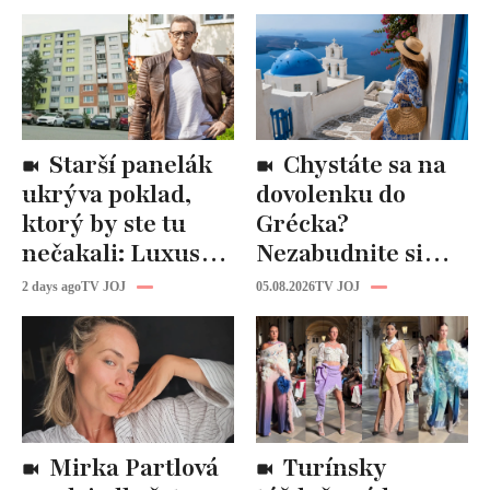
Starší panelák
Chystáte sa na
ukrýva poklad,
dovolenku do
ktorý by ste tu
Grécka?
nečakali: Luxusná
Nezabudnite si
kuchyňa aj
odtiaľ uloviť tieto
2 days ago
TV JOJ
05.08.2026
TV JOJ
kúpeľňa ako z
štýlové kúsky
novostavby!
Mirka Partlová
Turínsky