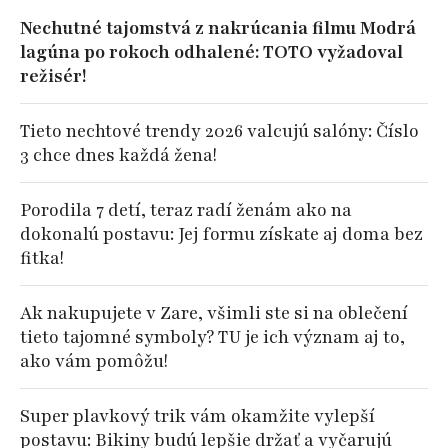
Nechutné tajomstvá z nakrúcania filmu Modrá
lagúna po rokoch odhalené: TOTO vyžadoval
režisér!
Tieto nechtové trendy 2026 valcujú salóny: Číslo
3 chce dnes každá žena!
Porodila 7 detí, teraz radí ženám ako na
dokonalú postavu: Jej formu získate aj doma bez
fitka!
Ak nakupujete v Zare, všimli ste si na oblečení
tieto tajomné symboly? TU je ich význam aj to,
ako vám pomôžu!
Super plavkový trik vám okamžite vylepší
postavu: Bikiny budú lepšie držať a vyčarujú