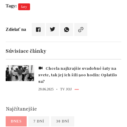
Tagy:
šaty
Zdielať na
Súvisiace články
Chcela najkrajšie svadobné šaty na
svete, tak jej ich šili 900 hodín: Oplatilo
sa?
29.06.2025
TV JOJ
Najčítanejšie
DNES
7 DNÍ
30 DNÍ