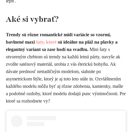
lepiť.
Aké si vybrať?
Trendy sú rôzne romantické midi variácie so vzormi,
bavlnené maxi
šaty, ktoré
sú ideálne na pláž na plavky a
elegantný variant sa zase hodí na svadbu.
Mini šaty s
otvoreným chrbtom sú trendy na každú letnú párty, navyše ak
zvolíte saténový materiál, urobia z vás éterickú bohyňu. Ak
dávate prednosť netradičným modelom, siahnite po
asymetrickom štýle, ktorý je aj toto leto stále in. Ozvláštnením
každého modelu môžu byť aj rôzne zdobenia, kamienky, mašle
a podobné ozdoby, ktoré modelu dodajú punc výnimočnosti. Pre
ktoré sa rozhodnete vy?