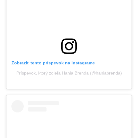
Zobraziť tento príspevok na Instagrame
Príspevok, ktorý zdieľa Hania Brenda (@haniabrenda)