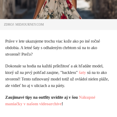
ZDROJ: MIDJOURNEY.COM
Práve v lete ukazujeme trochu viac kože ako po iné ročné
obdobia. A letné šaty s odhaleným chrbtom sú na to ako
stvorené! Prečo?
Dokonale sa hodia na každú príležitosť a ak hľadáte model,
ktorý už na prvý pohľad zaujme, "backless"
šaty
sú na to ako
stvorené! Tento rafinovaný model totiž už ovládol nielen pláže,
ale vidieť ho aj v uliciach a na párty.
Zaujímavé tipy na outfity uvidíte aj v šou
Nákupné
maniačky v našom videoarchíve
!