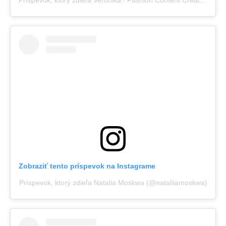
Zobraziť tento príspevok na Instagrame
Príspevok, ktorý zdieľa Natalia Moskwa (@nataliiamoskwa)