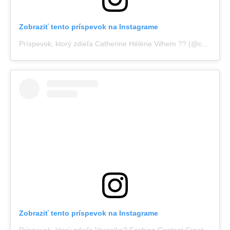
Zobraziť tento príspevok na Instagrame
Príspevok, ktorý zdieľa Catherine Hélène Vilhem ?? (@catherinevilhem)
Zobraziť tento príspevok na Instagrame
Príspevok, ktorý zdieľa Veronika? Fashion Content Creator (@veronikamasliak)