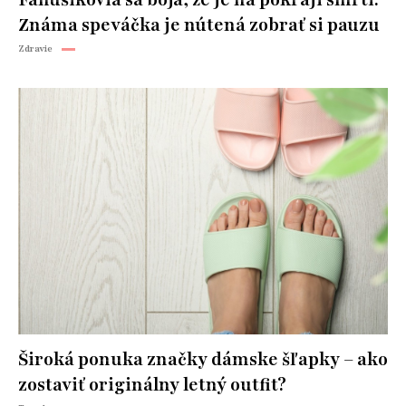
Fanúšikovia sa boja, že je na pokraji smrti:
Známa speváčka je nútená zobrať si pauzu
Zdravie
Široká ponuka značky dámske šľapky – ako
zostaviť originálny letný outfit?