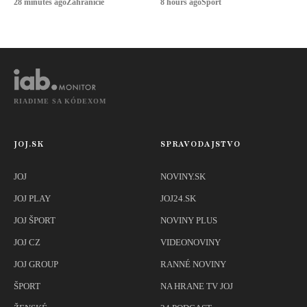
dôvodom je
28 minutes ago
Zahraničie
8 hours ago
Šport
nekvalitný benzín
RIADIME SA KÓDEXOM
JOJ.SK
SPRAVODAJSTVO
JOJ
NOVINY.SK
JOJ PLAY
JOJ24.SK
JOJ ŠPORT
NOVINY PLUS
JOJ CZ
VIDEONOVINY
JOJ GROUP
RANNÉ NOVINY
ŠPORT
NA HRANE TV JOJ