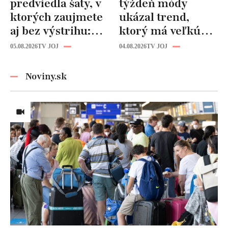
predviedla šaty, v
týždeň módy
ktorých zaujmete
ukázal trend,
aj bez výstrihu:
ktorý má veľkú
Ich čaro je v tomto
budúcnosť: Počuli
05.08.2026
TV JOJ
04.08.2026
TV JOJ
detaile
ste už o tomto
materiáli?
Noviny.sk