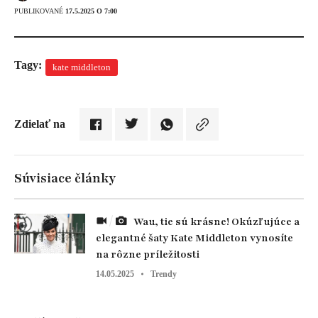
PUBLIKOVANÉ
17.5.2025 O 7:00
Tagy:
kate middleton
Zdielať na
Súvisiace články
Wau, tie sú krásne! Okúzľujúce a
elegantné šaty Kate Middleton vynosíte
na rôzne príležitosti
14.05.2025
Trendy