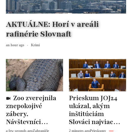
AKTUÁLNE: Horí v areáli
rafinérie Slovnaft
an hour ago
Krimi
Zoo zverejnila
Prieskum JOJ24
znepokojivé
ukázal, akým
zábery.
inštitúciám
Návštevníci
Slováci najviac
hádzali po
veria. Vláda a
a few seconds ago
Zahraničie
2 minutes ago
Prieskumy