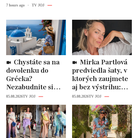
7 hours ago
TV JOJ
Chystáte sa na
Mirka Partlová
dovolenku do
predviedla šaty, v
Grécka?
ktorých zaujmete
Nezabudnite si
aj bez výstrihu:
odtiaľ uloviť tieto
Ich čaro je v tomto
05.08.2026
TV JOJ
05.08.2026
TV JOJ
štýlové kúsky
detaile