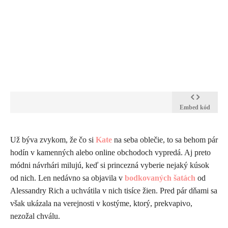
Embed kód
​Už býva zvykom, že čo si
Kate
na seba oblečie, to sa behom pár
hodín v kamenných alebo online obchodoch vypredá. Aj preto
módni návrhári milujú, keď si princezná vyberie nejaký kúsok
od nich. Len nedávno sa objavila v
bodkovaných šatách
od
Alessandry Rich a uchvátila v nich tisíce žien. Pred pár dňami sa
však ukázala na verejnosti v kostýme, ktorý, prekvapivo,
nezožal chválu.