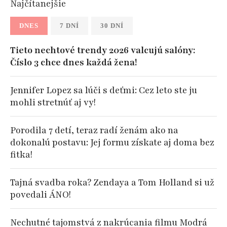
Najčítanejšie
DNES
7 DNÍ
30 DNÍ
Tieto nechtové trendy 2026 valcujú salóny:
Číslo 3 chce dnes každá žena!
Jennifer Lopez sa lúči s deťmi: Cez leto ste ju
mohli stretnúť aj vy!
Porodila 7 detí, teraz radí ženám ako na
dokonalú postavu: Jej formu získate aj doma bez
fitka!
Tajná svadba roka? Zendaya a Tom Holland si už
povedali ÁNO!
Nechutné tajomstvá z nakrúcania filmu Modrá