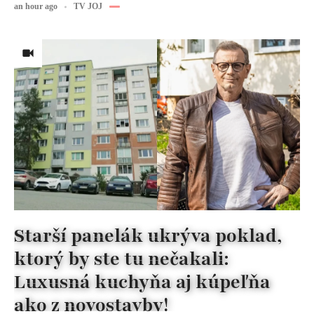
an hour ago
TV JOJ
Starší panelák ukrýva poklad,
ktorý by ste tu nečakali:
Luxusná kuchyňa aj kúpeľňa
ako z novostavby!