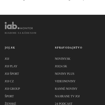
zvieratách
parlament sa
kamene a iné
prepadli na úplne
predmety
dno
RIADIME SA KÓDEXOM
JOJ.SK
SPRAVODAJSTVO
JOJ
NOVINY.SK
JOJ PLAY
JOJ24.SK
JOJ ŠPORT
NOVINY PLUS
JOJ CZ
VIDEONOVINY
JOJ GROUP
RANNÉ NOVINY
ŠPORT
NA HRANE TV JOJ
ŽENSKÉ
24 PODCAST