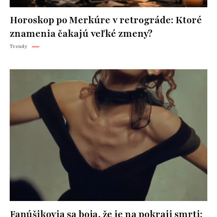
Horoskop po Merkúre v retrográde: Ktoré
znamenia čakajú veľké zmeny?
Trendy
Fanúšikovia sa boja, že je na pokraji smrti: