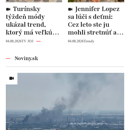
Turínsky
Jennifer Lopez
týždeň módy
sa lúči s deťmi:
ukázal trend,
Cez leto ste ju
ktorý má veľkú
mohli stretnúť aj
budúcnosť: Počuli
vy!
04.08.2026
TV JOJ
04.08.2026
Trendy
ste už o tomto
materiáli?
Noviny.sk