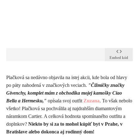
Embed kód
​Plačková sa nedávno objavila na istej akcii, kde bola od hlavy
po päty nahodená v značkových veciach.
"Čižmičky značky
Givenchy, komplet mám z obchodíka mojej kamošky Ciao
Bella a Hermesku,"
opísala svoj outfit
Zuzana
. To však nebolo
všetko! Plačková sa pochválila aj najdrahším diamantovým
náramkom Cartier. A celková hodnota spomínaného outfitu a
doplnkov?
Niekto by si za to mohol kúpiť byt v Prahe, v
Bratislave alebo dokonca aj rodinný dom!