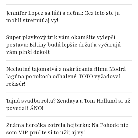
Jennifer Lopez sa lúči s deťmi: Cez leto ste ju
mohli stretnúť aj vy!
Super plavkový trik vám okamžite vylepší
postavu: Bikiny budú lepšie držať a vyčarujú
vám plnší dekolt
Nechutné tajomstvá z nakrúcania filmu Modrá
lagúna po rokoch odhalené: TOTO vyžadoval
režisér!
Tajná svadba roka? Zendaya a Tom Holland si už
povedali ÁNO!
Známa herečka zotrela hejterku: Na Pohode nie
som VIP, príďte si to užiť aj vy!