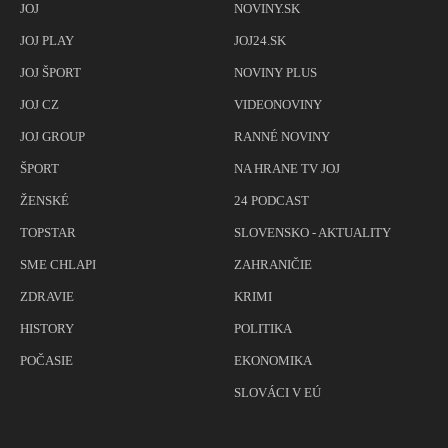
JOJ
NOVINY.SK
JOJ PLAY
JOJ24.SK
JOJ ŠPORT
NOVINY PLUS
JOJ CZ
VIDEONOVINY
JOJ GROUP
RANNÉ NOVINY
ŠPORT
NA HRANE TV JOJ
ŽENSKÉ
24 PODCAST
TOPSTAR
SLOVENSKO - AKTUALITY
SME CHLAPI
ZAHRANIČIE
ZDRAVIE
KRIMI
HISTORY
POLITIKA
POČASIE
EKONOMIKA
SLOVÁCI V EÚ