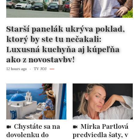
Starší panelák ukrýva poklad,
ktorý by ste tu nečakali:
Luxusná kuchyňa aj kúpeľňa
ako z novostavby!
12 hours ago
TV JOJ
Chystáte sa na
Mirka Partlová
dovolenku do
predviedla šaty, v