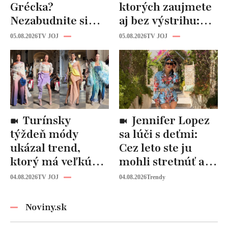
Grécka?
ktorých zaujmete
Nezabudnite si
aj bez výstrihu:
odtiaľ uloviť tieto
Ich čaro je v tomto
05.08.2026
TV JOJ
05.08.2026
TV JOJ
štýlové kúsky
detaile
Turínsky
Jennifer Lopez
týždeň módy
sa lúči s deťmi:
ukázal trend,
Cez leto ste ju
ktorý má veľkú
mohli stretnúť aj
budúcnosť: Počuli
vy!
04.08.2026
TV JOJ
04.08.2026
Trendy
ste už o tomto
materiáli?
Noviny.sk