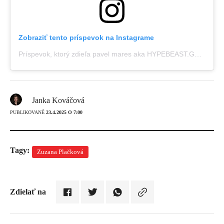
Zobraziť tento príspevok na Instagrame
Príspevok, ktorý zdieľa pavel mares aka HYPEBEAST.GURU (@hypebeast.guru)
Janka Kováčová
PUBLIKOVANÉ
23.4.2025 O 7:00
Tagy:
Zuzana Plačková
Zdielať na