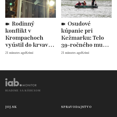
Rodinný
Osudové
konflikt v
kúpanie pri
Krompachoch
Kežmarku: Telo
vyústil do krvavej
39-ročného muža
bitky. Lietali
našli po hodinách
21 minutes ago
Krimi
21 minutes ago
Krimi
lopaty aj nôž
pátrania
RIADIME SA KÓDEXOM
JOJ.SK
SPRAVODAJSTVO