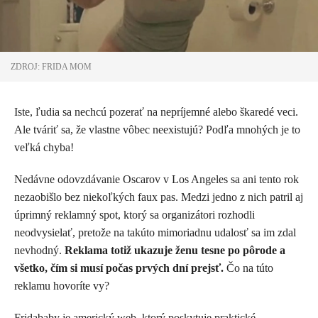
ZDROJ: FRIDA MOM
Iste, ľudia sa nechcú pozerať na nepríjemné alebo škaredé veci.
Ale tváriť sa, že vlastne vôbec neexistujú? Podľa mnohých je to
veľká chyba!
Nedávne odovzdávanie Oscarov v Los Angeles sa ani tento rok
nezaobišlo bez niekoľkých faux pas. Medzi jedno z nich patril aj
úprimný reklamný spot, ktorý sa organizátori rozhodli
neodvysielať, pretože na takúto mimoriadnu udalosť sa im zdal
nevhodný.
Reklama totiž ukazuje ženu tesne po pôrode a
všetko, čím si musí počas prvých dní prejsť.
Čo na túto
reklamu hovoríte vy?
Fridababy je americký web, ktorý poskytuje praktické