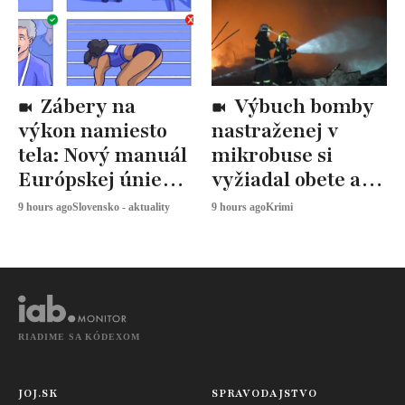
Zábery na
Výbuch bomby
výkon namiesto
nastraženej v
tela: Nový manuál
mikrobuse si
Európskej únie
vyžiadal obete a
určuje, ako
zranených
9 hours ago
Slovensko - aktuality
9 hours ago
Krimi
snímať
športovkyne
RIADIME SA KÓDEXOM
JOJ.SK
SPRAVODAJSTVO