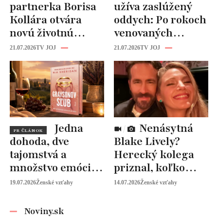
partnerka Borisa
užíva zaslúžený
Kollára otvára
oddych: Po rokoch
novú životnú
venovaných
kapitolu: Laura
rodine prišiel čas
21.07.2026
TV JOJ
21.07.2026
TV JOJ
Vizváryová ide
na seba
pomáhať ženám
Jedna
Nenásytná
PR ČLÁNOK
dohoda, dve
Blake Lively?
tajomstvá a
Herecký kolega
množstvo emócií.
priznal, koľko
Mia Sheridan a
peňazí od neho
19.07.2026
Ženské vzťahy
14.07.2026
Ženské vzťahy
Graysonov sľub
vyžaduje!
Noviny.sk