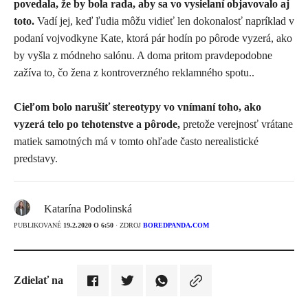
povedala, že by bola rada, aby sa vo vysielaní objavovalo aj
toto.
Vadí jej, keď ľudia môžu vidieť len dokonalosť napríklad v
podaní vojvodkyne Kate, ktorá pár hodín po pôrode vyzerá, ako
by vyšla z módneho salónu. A doma pritom pravdepodobne
zažíva to, čo žena z kontroverzného reklamného spotu..
Cieľom bolo narušiť stereotypy vo vnímaní toho, ako
vyzerá telo po tehotenstve a pôrode,
pretože verejnosť vrátane
matiek samotných má v tomto ohľade často nerealistické
predstavy.
Katarína Podolinská
PUBLIKOVANÉ
19.2.2020 O 6:50
· ZDROJ
BOREDPANDA.COM
Zdielať na