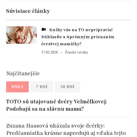
Súvisiace články
Knihy vás na TO nepripravia!
Súhlasíte s úprimným priznaním
čerstvej mamičky?
17.02.2020
Ženské vzťahy
Najčítanejšie
DNES
7 DNÍ
30 DNÍ
TOTO sú utajované dcéry Velmělkovej:
Podobajú sa na slávnu mamu?
Zuzana Haasová ukázala svoje dcérky:
Predčasniatka krásne napredujú aj vďaka tejto