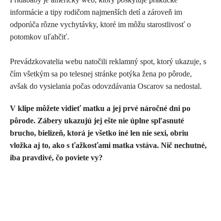
informácie a tipy rodičom najmenších detí a zároveň im
odporúča rôzne vychytávky, ktoré im môžu starostlivosť o
potomkov uľahčiť.
Prevádzkovatelia webu natočili reklamný spot, ktorý ukazuje, s
čím všetkým sa po telesnej stránke potýka žena po pôrode,
avšak do vysielania počas odovzdávania Oscarov sa nedostal.
V klipe môžete vidieť matku a jej prvé náročné dni po
pôrode. Zábery ukazujú jej ešte nie úplne spľasnuté
brucho, bielizeň, ktorá je všetko iné len nie sexi, obriu
vložka aj to, ako s ťažkosťami matka vstáva. Nič nechutné,
iba pravdivé, čo poviete vy?