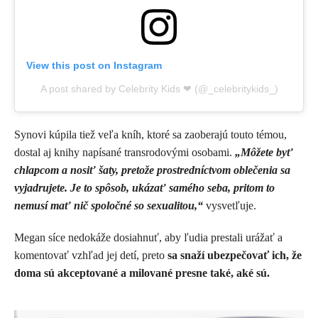
View this post on Instagram
A post shared by Celebrity Kids ❤ (@_celebritykids_)
Synovi kúpila tiež veľa kníh, ktoré sa zaoberajú touto témou,
dostal aj knihy napísané transrodovými osobami.
„Môžete byť
chlapcom a nosiť šaty, pretože prostredníctvom oblečenia sa
vyjadrujete. Je to spôsob, ukázať samého seba, pritom to
nemusí mať nič spoločné so sexualitou,“
vysvetľuje.
Megan síce nedokáže dosiahnuť, aby ľudia prestali urážať a
komentovať vzhľad jej detí, preto
sa snaží ubezpečovať ich, že
doma sú akceptované a milované presne také, aké sú.