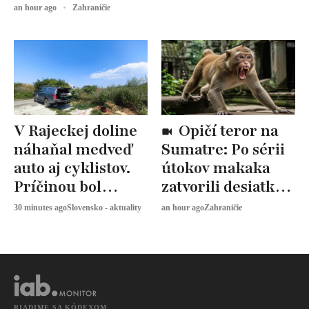
an hour ago
Zahraničie
V Rajeckej doline
Opičí teror na
náhaňal medveď
Sumatre: Po sérii
auto aj cyklistov.
útokov makaka
Príčinou bol
zatvorili desiatky
nelegálny
škôl
30 minutes ago
Slovensko - aktuality
an hour ago
Zahraničie
biologický odpad
RIADIME SA KÓDEXOM