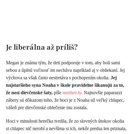
Je liberálna až príliš?
Megan je známa tým, že deti podporuje v tom, aby boli sami
sebou a úplnú voľnosť im necháva napríklad aj v obliekaní. Jej
výchova sa však často nestretáva s pochopením okolia.
Jej
najstaršieho syna Noaha v škole pravidelne šikanujú za to,
že nosí dievčenské šaty,
píše
mother.ly.
Najnovšie paparazzi
zábery sú dôkazom toho, že hoci je z Noaha už veľký chlapec,
vášeň pre dievčenské oblečenie mu zostala.
Hoci v minulosti herečka tvrdila, že zo slovných útokov okolia
si chlapec nič nerobí a nevšíma si ich, nekôr predsa len priznala,