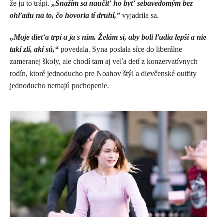
že ju to trápi.
„Snažím sa naučiť ho byť sebavedomým bez
ohľadu na to, čo hovoria tí druhí,”
vyjadrila sa.
„Moje dieťa trpí a ja s ním. Želám si, aby boli ľudia lepší a nie
takí zlí, akí sú,“
povedala. Syna poslala síce do liberálne
zameranej školy, ale chodí tam aj veľa detí z konzervatívnych
rodín, ktoré jednoducho pre Noahov štýl a dievčenské outfity
jednoducho nemajú pochopenie.