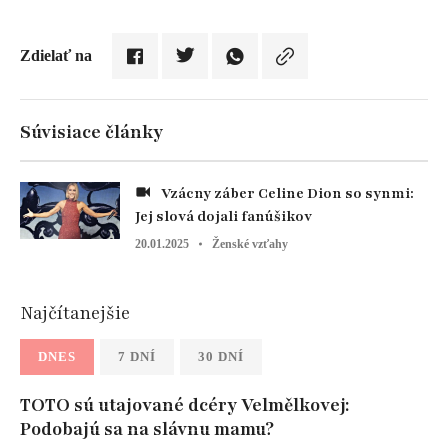
Zdielať na
Súvisiace články
Vzácny záber Celine Dion so synmi:
Jej slová dojali fanúšikov
20.01.2025
Ženské vzťahy
Najčítanejšie
DNES
7 DNÍ
30 DNÍ
TOTO sú utajované dcéry Velmělkovej:
Podobajú sa na slávnu mamu?