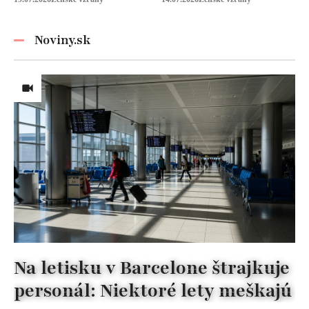
Graysonov sľub
vyžaduje!
Noviny.sk
Na letisku v Barcelone štrajkuje
personál: Niektoré lety meškajú