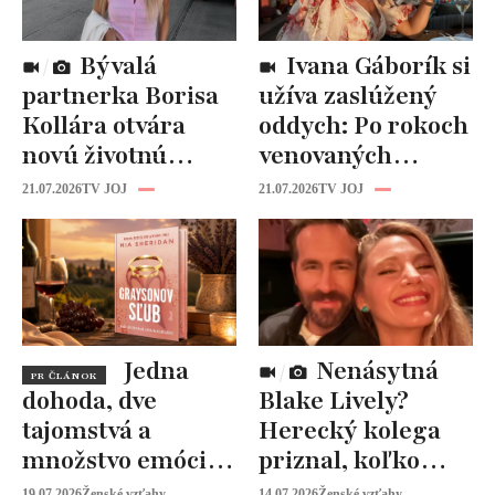
Bývalá
Ivana Gáborík si
partnerka Borisa
užíva zaslúžený
Kollára otvára
oddych: Po rokoch
novú životnú
venovaných
kapitolu: Laura
rodine prišiel čas
21.07.2026
TV JOJ
21.07.2026
TV JOJ
Vizváryová ide
na seba
pomáhať ženám
Jedna
Nenásytná
PR ČLÁNOK
dohoda, dve
Blake Lively?
tajomstvá a
Herecký kolega
množstvo emócií.
priznal, koľko
Mia Sheridan a
peňazí od neho
19.07.2026
Ženské vzťahy
14.07.2026
Ženské vzťahy