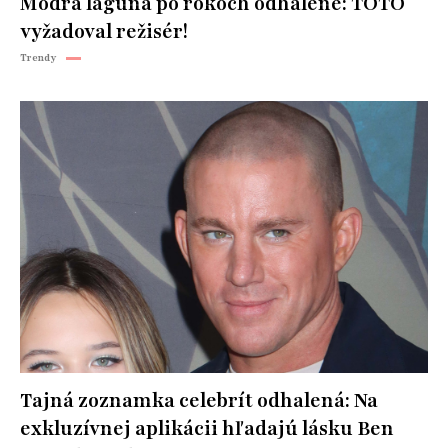
Modrá lagúna po rokoch odhalené: TOTO
vyžadoval režisér!
Trendy
Tajná zoznamka celebrít odhalená: Na
exkluzívnej aplikácii hľadajú lásku Ben