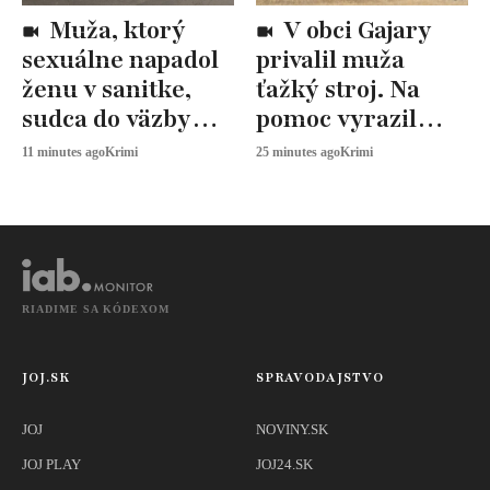
Muža, ktorý
V obci Gajary
sexuálne napadol
privalil muža
ženu v sanitke,
ťažký stroj. Na
sudca do väzby
pomoc vyrazil
nevzal
záchranárský
11 minutes ago
Krimi
25 minutes ago
Krimi
vrtuľník
RIADIME SA KÓDEXOM
JOJ.SK
SPRAVODAJSTVO
JOJ
NOVINY.SK
JOJ PLAY
JOJ24.SK