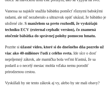
Vanessa sa najskôr snažila bábätku pomôcť rôznymi babskými
radami, ale nič nezaberalo a ultrazvuk opäť ukázal, že bábätko je
uložené zle.
S manželom sa preto rozhodli, že vyskúšajú
techniku ECV (external cephalic version), čo znamená
otočenie bábätka do správnej polohy pomocou hmatu.
Pozrite si
úžasné video, ktoré si do dnešného dňa pozrelo už
viac ako 40-miliónov ľudí z celého sveta.
Ide síce o dosť
nepríjemný zákrok, ale mamička bola veľmi šťastná, že sa
podaril a o necelý mesiac mohla vďaka nemu porodiť
prirodzenou cestou.
Vyskúšali by ste tento zákrok aj vy, alebo by ste mali obavy?