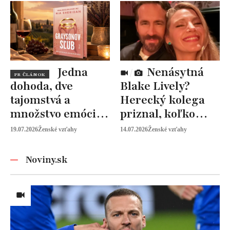
pomáhať ženám
Jedna
Nenásytná
PR ČLÁNOK
dohoda, dve
Blake Lively?
tajomstvá a
Herecký kolega
množstvo emócií.
priznal, koľko
Mia Sheridan a
peňazí od neho
19.07.2026
Ženské vzťahy
14.07.2026
Ženské vzťahy
Graysonov sľub
vyžaduje!
Noviny.sk