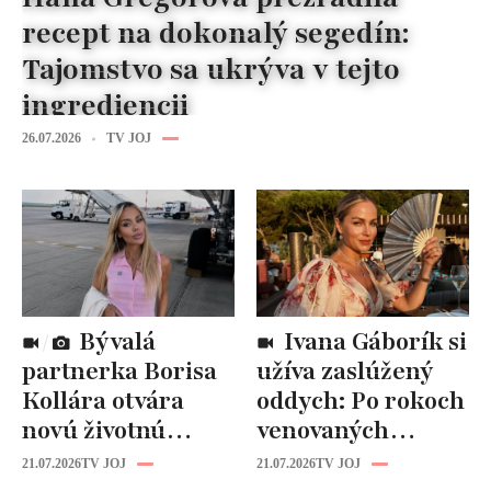
recept na dokonalý segedín:
Tajomstvo sa ukrýva v tejto
ingrediencii
26.07.2026
TV JOJ
Bývalá
Ivana Gáborík si
partnerka Borisa
užíva zaslúžený
Kollára otvára
oddych: Po rokoch
novú životnú
venovaných
kapitolu: Laura
rodine prišiel čas
21.07.2026
TV JOJ
21.07.2026
TV JOJ
Vizváryová ide
na seba