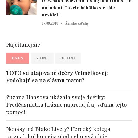
Dievčatko hviezdou Instagramu ihneď po
narodení: Takéto bábätko ste ešte
nevideli!
07.09.2018
Ženské vzťahy
Najčítanejšie
DNES
7 DNÍ
30 DNÍ
TOTO sú utajované dcéry Velmělkovej:
Podobajú sa na slávnu mamu?
Zuzana Haasová ukázala svoje dcérky:
Predčasniatka krásne napredujú aj vďaka tejto
pomoci!
Nenásytná Blake Lively? Herecký kolega
priznal, koľko peňazí od neho vyžaduje!