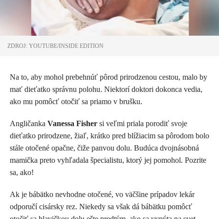
ZDROJ: YOUTUBE/INSIDE EDITION
Na to, aby mohol prebehnúť pôrod prirodzenou cestou, malo by
mať dieťatko správnu polohu. Niektorí doktori dokonca vedia,
ako mu pomôcť otočiť sa priamo v brušku.
Angličanka
Vanessa Fisher
si veľmi priala porodiť svoje
dieťatko prirodzene, žiaľ, krátko pred blížiacim sa pôrodom bolo
stále otočené opačne, čiže panvou dolu. Budúca dvojnásobná
mamička preto vyhľadala špecialistu, ktorý jej pomohol. Pozrite
sa, ako!
Ak je bábätko nevhodne otočené, vo väčšine prípadov lekár
odporučí cisársky rez. Niekedy sa však dá bábätku pomôcť
otočiť sa hlavičkou dolu ešte predtým, ako sa vypýta na svet.