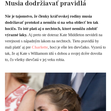
Musia dodržiavať pravidlá
Nie je tajomstvo, že členky kráľovskej rodiny musia
dodržiavať protokol a nemôžu si na seba obliecť len tak
hocičo. To isté platí aj o nechtoch, ktoré nemôžu zdobiť
výrazné laky.
Aj preto ste doteraz Kate Middleton nevideli na
verejnosti s nápadným lakom na nechtoch. Tieto pravidlá by
mali platiť aj pre
Charlotte
, hoci je ešte len dievčatko. Vyzerá to
tak, že aj Kate s Williamom idú s dobou a svojej dcére dovolia
to, čo všetky dievčatá v jej veku robia.