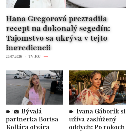
Hana Gregorová prezradila
recept na dokonalý segedín:
Tajomstvo sa ukrýva v tejto
ingrediencii
26.07.2026
TV JOJ
Bývalá
Ivana Gáborík si
partnerka Borisa
užíva zaslúžený
Kollára otvára
oddych: Po rokoch