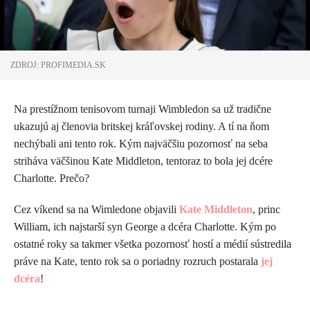
ZDROJ: PROFIMEDIA.SK
Na prestížnom tenisovom turnaji Wimbledon sa už tradične
ukazujú aj členovia britskej kráľovskej rodiny. A tí na ňom
nechýbali ani tento rok. Kým najväčšiu pozornosť na seba
striháva väčšinou Kate Middleton, tentoraz to bola jej dcére
Charlotte. Prečo?
Cez víkend sa na Wimledone objavili
Kate Middleton
, princ
William, ich najstarší syn George a dcéra Charlotte. Kým po
ostatné roky sa takmer všetka pozornosť hostí a médií sústredila
práve na Kate, tento rok sa o poriadny rozruch postarala
jej
dcéra
!