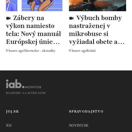
Zábery na
Výbuch bomby
výkon namiesto
nastraženej v
tela: Nový manuál
mikrobuse si
Európskej únie
vyžiadal obete a
určuje, ako
zranených
9 hours ago
Slovensko - aktuality
9 hours ago
Krimi
snímať
športovkyne
RIADIME SA KÓDEXOM
JOJ.SK
SPRAVODAJSTVO
JOJ
NOVINY.SK