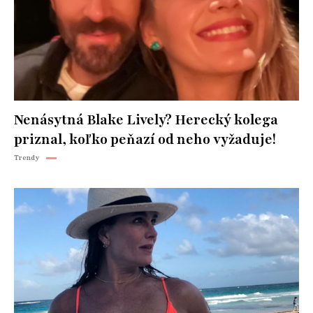
Nenásytná Blake Lively? Herecký kolega
priznal, koľko peňazí od neho vyžaduje!
Trendy