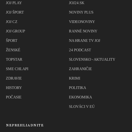
JOJ PLAY
JOJ24.SK
JOJ ŠPORT
NOVINY PLUS
JOJ CZ
VIDEONOVINY
JOJ GROUP
RANNÉ NOVINY
ŠPORT
NA HRANE TV JOJ
ŽENSKÉ
24 PODCAST
TOPSTAR
SLOVENSKO - AKTUALITY
SME CHLAPI
ZAHRANIČIE
ZDRAVIE
KRIMI
HISTORY
POLITIKA
POČASIE
EKONOMIKA
SLOVÁCI V EÚ
NEPREHLIADNITE