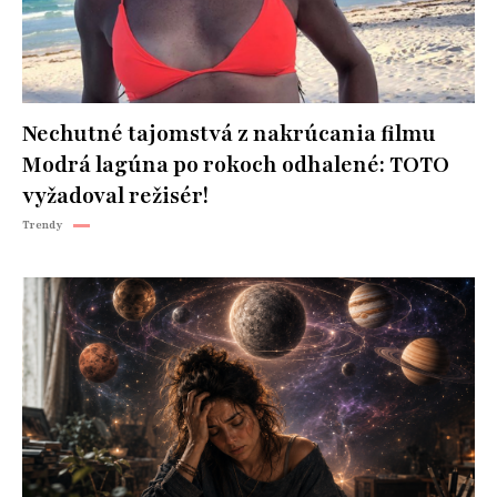
Nechutné tajomstvá z nakrúcania filmu
Modrá lagúna po rokoch odhalené: TOTO
vyžadoval režisér!
Trendy