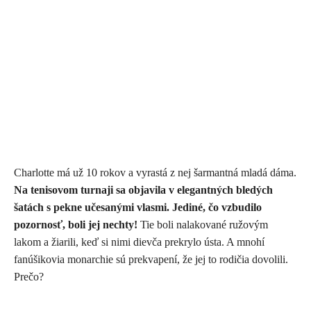
Charlotte má už 10 rokov a vyrastá z nej šarmantná mladá dáma.
Na tenisovom turnaji sa objavila v elegantných bledých
šatách s pekne učesanými vlasmi. Jediné, čo vzbudilo
pozornosť, boli jej nechty!
Tie boli nalakované ružovým
lakom a žiarili, keď si nimi dievča prekrylo ústa. A mnohí
fanúšikovia monarchie sú prekvapení, že jej to rodičia dovolili.
Prečo?