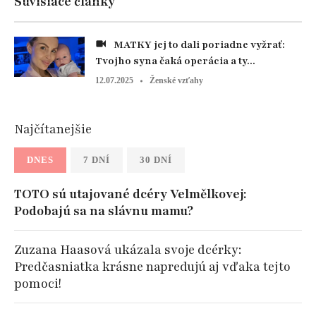
Súvisiace články
MATKY jej to dali poriadne vyžrať:
Tvojho syna čaká operácia a ty...
12.07.2025
Ženské vzťahy
Najčítanejšie
DNES
7 DNÍ
30 DNÍ
TOTO sú utajované dcéry Velmělkovej:
Podobajú sa na slávnu mamu?
Zuzana Haasová ukázala svoje dcérky:
Predčasniatka krásne napredujú aj vďaka tejto
pomoci!