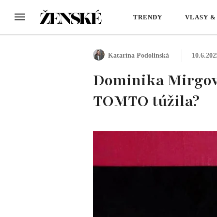
TRENDY
VLASY &
Katarína Podolinská
10.6.202
Dominika Mirgová 
TOMTO túžila?