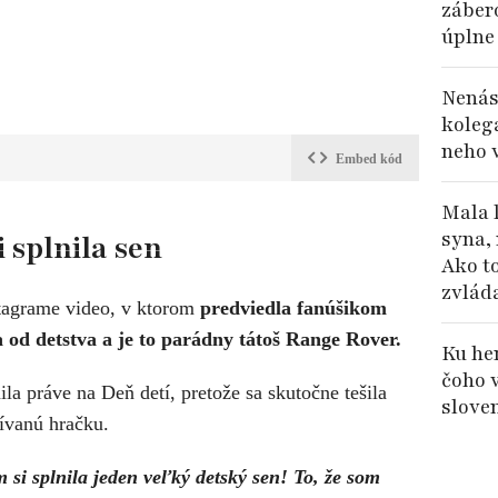
záber
úplne
Nenás
koleg
neho 
Embed kód
Mala 
syna, 
 splnila sen
Ako t
zvlád
stagrame video, v ktorom
predviedla fanúšikom
a od detstva a je to parádny tátoš Range Rover.
Ku her
čoho 
ila práve na Deň detí, pretože sa skutočne tešila
slove
nívanú hračku.
 si splnila jeden veľký detský sen! To, že som