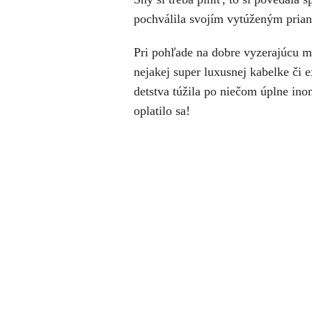
pochválila svojím vytúženým prianí
Pri pohľade na dobre vyzerajúcu ml
nejakej super luxusnej kabelke či 
detstva túžila po niečom úplne ino
oplatilo sa!