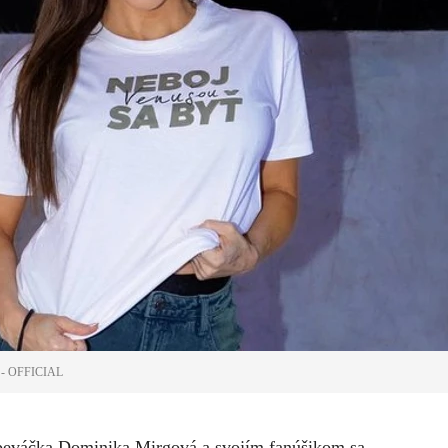
- OFFICIAL
a speváčka Dominika Mirgová a svojím fanúšikom sa