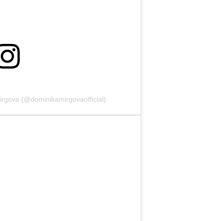
irgova (@dominikamirgovaofficial)