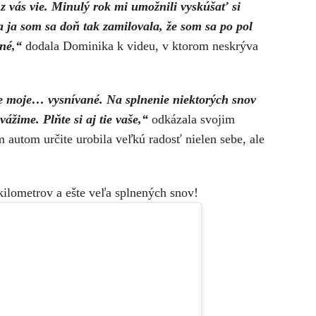
 z vás vie. Minulý rok mi umožnili vyskúšať si
 ja som sa doň tak zamilovala, že som sa po pol
tné,“
dodala Dominika k videu, v ktorom neskrýva
e moje… vysnívané. Na splnenie niektorých snov
vážime. Plňte si aj tie vaše,“
odkázala svojim
autom určite urobila veľkú radosť nielen sebe, ale
ilometrov a ešte veľa splnených snov!