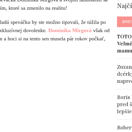
Najč
m, ktoré sa zmenilo na realitu!
adú speváčku by ste možno tipovali, že túžila po
DNE
exkluzívnej dovolenke.
Dominika Mirgová
však od
TOTO 
m a hoci si na tento sen musela pár rokov počkať,
Velmě
mamu
Zuzan
dcérk
napre
Boris 
pred š
lepšie
Rober