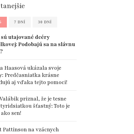
ítanejšie
S
7 DNÍ
30 DNÍ
sú utajované dcéry
lkovej: Podobajú sa na slávnu
?
a Haasová ukázala svoje
y: Predčasniatka krásne
dujú aj vďaka tejto pomoci!
Valábik priznal, že je tesne
tyridsiatkou šťastný: Toto je
 ako sen!
t Pattinson na vzácnych