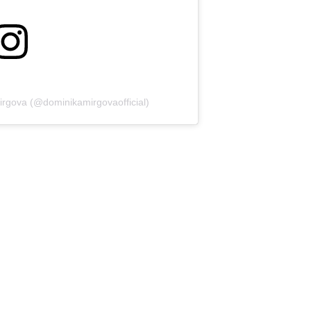
irgova (@dominikamirgovaofficial)