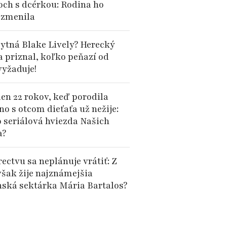
och s dcérkou: Rodina ho
 zmenila
ytná Blake Lively? Herecký
a priznal, koľko peňazí od
vyžaduje!
len 22 rokov, keď porodila
no s otcom dieťaťa už nežije:
o seriálová hviezda Našich
a?
ectvu sa neplánuje vrátiť: Z
však žije najznámejšia
nská sektárka Mária Bartalos?