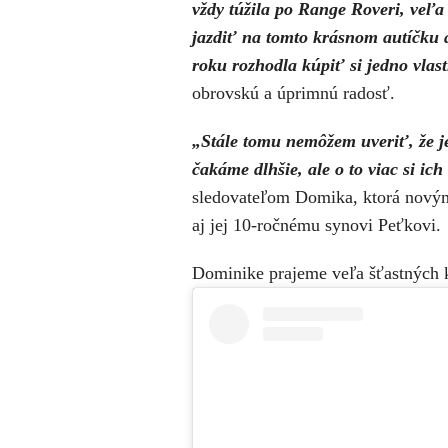
vždy túžila po Range Roveri, veľa
jazdiť na tomto krásnom autíčku a
roku rozhodla kúpiť si jedno vlas
obrovskú a úprimnú radosť.
„Stále tomu nemôžem uveriť, že j
čakáme dlhšie, ale o to viac si ich 
sledovateľom Domika, ktorá novým 
aj jej 10-ročnému synovi Peťkovi.
Dominike prajeme veľa šťastných k