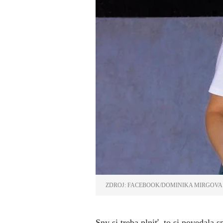
ZDROJ: FACEBOOK/DOMINIKA MIRGOVA 
Sny si treba plniť, to si povedal