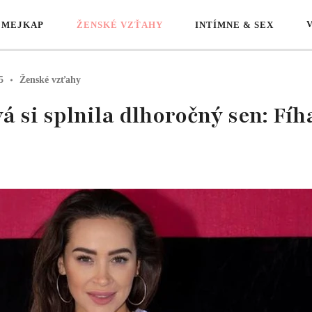
 MEJKAP
ŽENSKÉ VZŤAHY
INTÍMNE & SEX
5
Ženské vzťahy
si splnila dlhoročný sen: Fíh