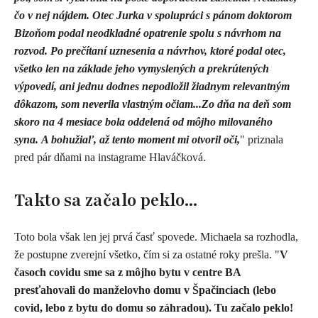
čo v nej nájdem.
Otec Jurka v spolupráci s pánom doktorom
Bizoňom podal neodkladné opatrenie spolu s návrhom na
rozvod. Po prečítaní uznesenia a návrhov, ktoré podal otec,
všetko len na základe jeho vymyslených a prekrútených
výpovedí, ani jednu dodnes nepodložil žiadnym relevantným
dôkazom, som neverila vlastným očiam...Zo dňa na deň som
skoro na 4 mesiace bola oddelená od môjho milovaného
syna. A bohužiaľ, až tento moment mi otvoril oči,
" priznala
pred pár dňami na instagrame Hlaváčková.
Takto sa začalo peklo...
Toto bola však len jej prvá časť spovede. Michaela sa rozhodla,
že postupne zverejní všetko, čím si za ostatné roky prešla. "
V
časoch covidu sme sa z môjho bytu v centre BA
presťahovali do manželovho domu v Špačinciach (lebo
covid, lebo z bytu do domu so záhradou). Tu začalo peklo!