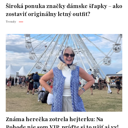
Široká ponuka značky dámske šľapky – ako
zostaviť originálny letný outfit?
Trendy
Známa herečka zotrela hejterku: Na
Pohode nie som VIP, príďte si to užiť aj vy!