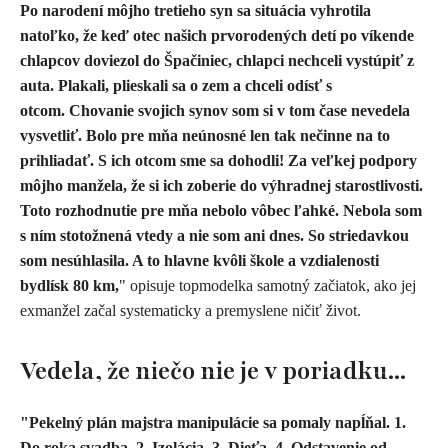
Po narodení môjho tretieho syn sa situácia vyhrotila
natoľko, že keď otec našich prvorodených detí po víkende
chlapcov doviezol do Špačiniec, chlapci nechceli vystúpiť z
auta. Plakali, plieskali sa o zem a chceli odísť s
otcom. Chovanie svojich synov som si v tom čase nevedela
vysvetliť. Bolo pre mňa neúnosné len tak nečinne na to
prihliadať. S ich otcom sme sa dohodli! Za veľkej podpory
môjho manžela, že si ich zoberie do výhradnej starostlivosti.
Toto rozhodnutie pre mňa nebolo vôbec ľahké. Nebola som
s ním stotožnená vtedy a nie som ani dnes. So striedavkou
som nesúhlasila. A to hlavne kvôli škole a vzdialenosti
bydlísk 80 km,
" opisuje topmodelka samotný začiatok, ako jej
exmanžel začal systematicky a premyslene ničiť život.
Vedela, že niečo nie je v poriadku...
"Pekelný plán majstra manipulácie sa pomaly napĺňal. 1.
Do roka svadba, 2. Izolácia, 3. Dieťa, 4. Odstavenie od