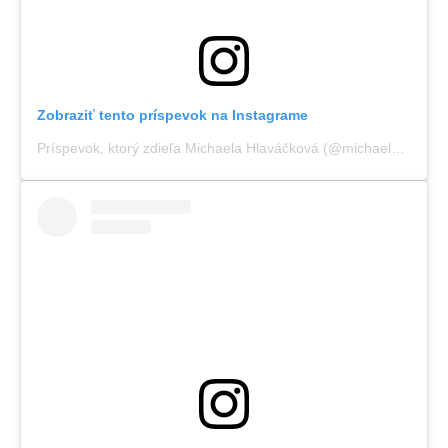
Zobraziť tento príspevok na Instagrame
Príspevok, ktorý zdieľa Michaela Hlaváčková (@michaelahlava)