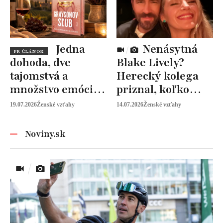
Jedna
Nenásytná
PR ČLÁNOK
dohoda, dve
Blake Lively?
tajomstvá a
Herecký kolega
množstvo emócií.
priznal, koľko
Mia Sheridan a
peňazí od neho
19.07.2026
Ženské vzťahy
14.07.2026
Ženské vzťahy
Graysonov sľub
vyžaduje!
Noviny.sk