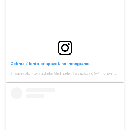
Zobraziť tento príspevok na Instagrame
Príspevok, ktorý zdieľa Michaela Hlaváčková (@michaelahlava)