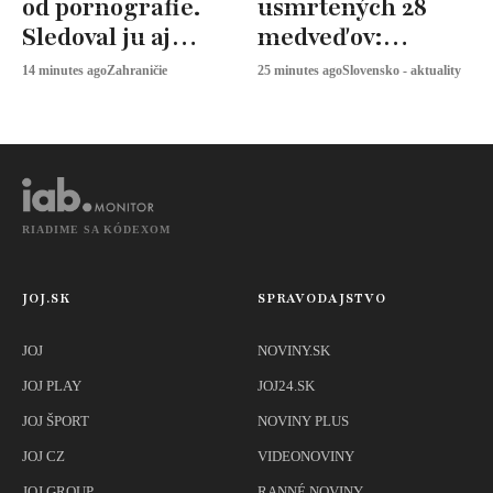
od pornografie.
usmrtených 28
Sledoval ju aj
medveďov:
desaťkrát denne
Envirorezort hlási
14 minutes ago
Zahraničie
25 minutes ago
Slovensko - aktuality
pokles útokov
RIADIME SA KÓDEXOM
JOJ.SK
SPRAVODAJSTVO
JOJ
NOVINY.SK
JOJ PLAY
JOJ24.SK
JOJ ŠPORT
NOVINY PLUS
JOJ CZ
VIDEONOVINY
JOJ GROUP
RANNÉ NOVINY