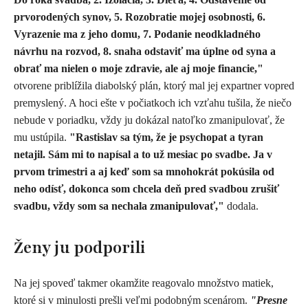
prvorodených synov, 5. Rozobratie mojej osobnosti, 6.
Vyrazenie ma z jeho domu, 7. Podanie neodkladného
návrhu na rozvod, 8. snaha odstaviť ma úplne od syna a
obrať ma nielen o moje zdravie, ale aj moje financie,"
otvorene priblížila diabolský plán, ktorý mal jej expartner vopred
premyslený. A hoci ešte v počiatkoch ich vzťahu tušila, že niečo
nebude v poriadku, vždy ju dokázal natoľko zmanipulovať, že
mu ustúpila.
"Rastislav sa tým, že je psychopat a tyran
netajil. Sám mi to napísal a to už mesiac po svadbe. Ja v
prvom trimestri a aj keď som sa mnohokrát pokúsila od
neho odísť, dokonca som chcela deň pred svadbou zrušiť
svadbu, vždy som sa nechala zmanipulovať,"
dodala.
Ženy ju podporili
Na jej spoveď takmer okamžite reagovalo množstvo matiek,
ktoré si v minulosti prešli veľmi podobným scenárom.
"Presne