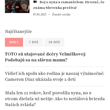
Boj o syna s exmanželom: Hrozné, čo
známa Slovenka prežíva!
07.01.2025
Ženské vzťahy
Najčítanejšie
DNES
7 DNÍ
30 DNÍ
TOTO sú utajované dcéry Velmělkovej:
Podobajú sa na slávnu mamu?
Vidieť ich spolu ako rodina je naozaj výnimočné:
Cameron Diaz ukázala svoje 2 deti
Mala len 22 rokov, keď porodila syna, no s
otcom dieťaťa už nežije: Ako to seriálová hviezda
Našich zvláda?