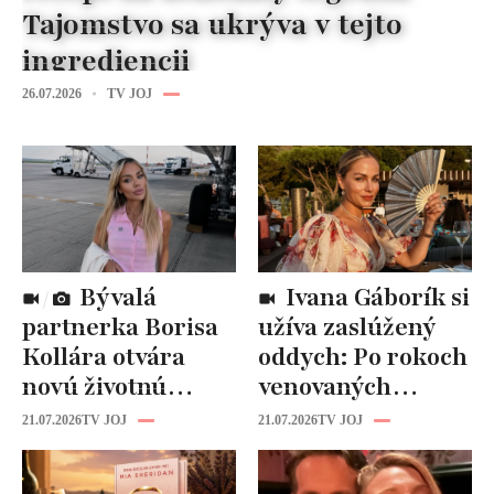
Tajomstvo sa ukrýva v tejto
ingrediencii
26.07.2026
TV JOJ
Bývalá
Ivana Gáborík si
partnerka Borisa
užíva zaslúžený
Kollára otvára
oddych: Po rokoch
novú životnú
venovaných
kapitolu: Laura
rodine prišiel čas
21.07.2026
TV JOJ
21.07.2026
TV JOJ
Vizváryová ide
na seba
pomáhať ženám