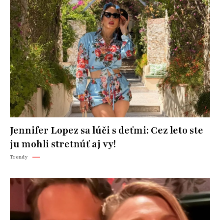
Jennifer Lopez sa lúči s deťmi: Cez leto ste
ju mohli stretnúť aj vy!
Trendy