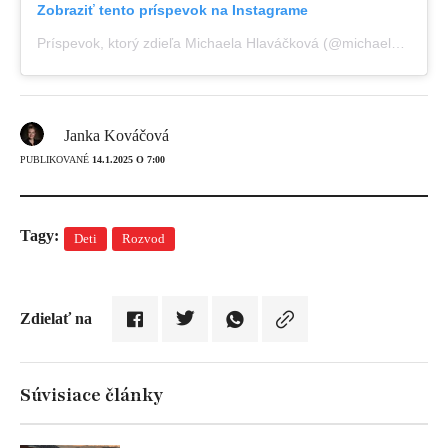
Zobraziť tento príspevok na Instagrame
Príspevok, ktorý zdieľa Michaela Hlaváčková (@michaelahlava)
Janka Kováčová
PUBLIKOVANÉ
14.1.2025 O 7:00
Tagy:
Deti
Rozvod
Zdielať na
Súvisiace články