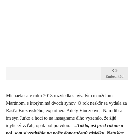
Embed kód
Michaela sa v roku 2018 rozviedla s bývalým manželom
Martinom, s ktorým má dvoch synov. O rok neskôr sa vydala za
Rasťa Brezovského, expartnera Adely Vinczeovej. Narodil sa
im syn Jurko a hoci to na instagrame dlho vyzeralo, že žijú
idylický vzťah, opak bol pravdou. "...
Takto, asi pred rokom a
pol, som si vyzdvihla na pošte doporučenú zásielku. Netušiac,