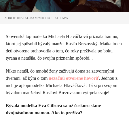
ZDROJ: INSTAGRAM/MICHAELAHLAVA
Slovenská topmodelka Michaela Hlaváčková priznala traumu,
ktorú jej spôsobil bývalý manžel Rasťo Brezovský. Matka troch
detí otvorene prehovorila o tom, čo roky prežívala po boku
tyrana a netušila, čo svojím priznaním spôsobí...
Nikto netuší, čo mnohé ženy zažívajú doma za zatvorenými
dverami, až kým o tom
nezačnú otvorene hovoriť
. Jednou z
nich je aj topmodelka Michaela Hlaváčková. Tá si pri svojom
bývalom manželovi Rasťovi Brezovskom vytrpela svoje!
Bývalá modelka Eva Cifrová sa už čoskoro stane
dvojnásobnou mamou. Ako to prežíva?