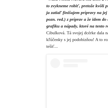
to zvykneme robiť, pretože kvôli 
ja zatiaľ finišujem prípravy na je
pozn. red.) z príprav a že idem do
grafiku a nápady, ktoré na tento r
Cibulková. Tá svojej dcérke dala n
kľúčenky s jej podobizňou! A to ro
tešiť...