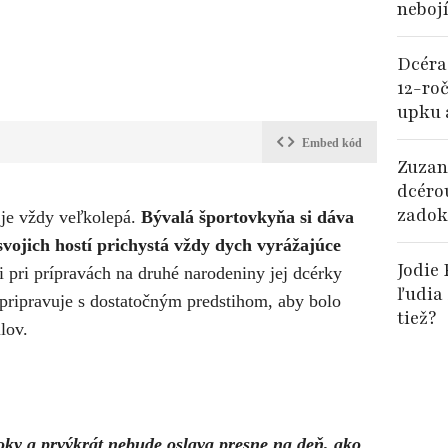
nebojí
Dcéra
12-ro
upku 
Embed kód
Zuzan
dcérou
zadok
 je vždy veľkolepá.
Bývalá športovkyňa si dáva
svojich hostí prichystá vždy dych vyrážajúce
Jodie
 pri prípravách na druhé narodeniny jej dcérky
ľudia 
 pripravuje s dostatočným predstihom, aby bolo
tiež?
ilov.
ky a prvýkrát nebude oslava presne na deň, ako