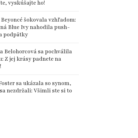
te, vyskúšajte ho!
 Beyoncé šokovala vzhľadom:
čná Blue Ivy nahodila push-
a podpätky
a Belohorcová sa pochválila
: Z jej krásy padnete na
!
 Foster sa ukázala so synom,
sa nezdržali: Všimli ste si to