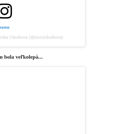
grame
inika Cibulkova (@domicibulkova)
 bola veľkolepá...