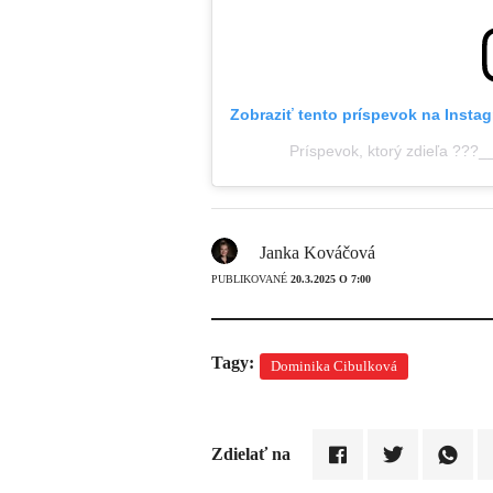
Zobraziť tento príspevok na Insta
Príspevok, ktorý zdieľa ??
Janka Kováčová
PUBLIKOVANÉ
20.3.2025 O 7:00
Tagy:
Dominika Cibulková
Zdielať na