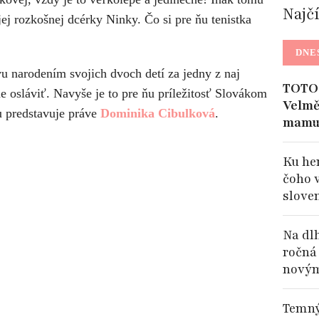
Najč
jej rozkošnej dcérky Ninky. Čo si pre ňu tenistka
DNE
u narodením svojich dvoch detí za jedny z naj
TOTO 
čne osláviť. Navyše je to pre ňu príležitosť Slovákom
Velmě
u predstavuje práve
Dominika Cibulková
.
mamu
Ku her
čoho 
slove
Na dl
ročná
nový
Temný