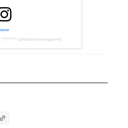
grame
?__??????? (@topfashionmagazine)