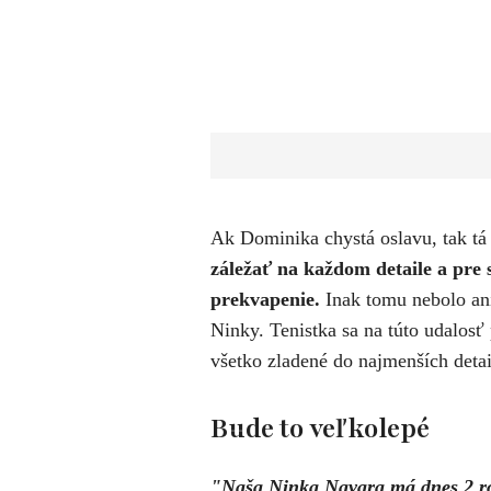
​Ak Dominika chystá oslavu, tak tá
záležať na každom detaile a pre 
prekvapenie.
Inak tomu nebolo ani
Ninky. Tenistka sa na túto udalosť
všetko zladené do najmenších deta
Bude to veľkolepé
"Naša Ninka Navara má dnes 2 ro