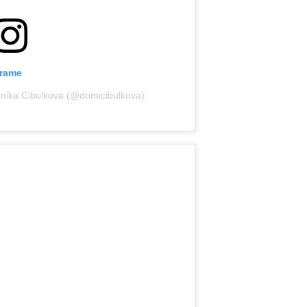
grame
inika Cibulkova (@domicibulkova)