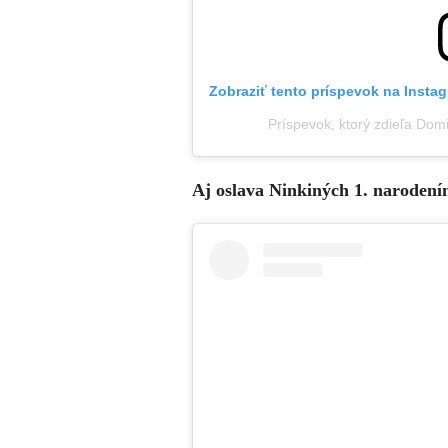
Zobraziť tento príspevok na Insta
Príspevok, ktorý zdieľa Dom
Aj oslava Ninkiných 1. narodením