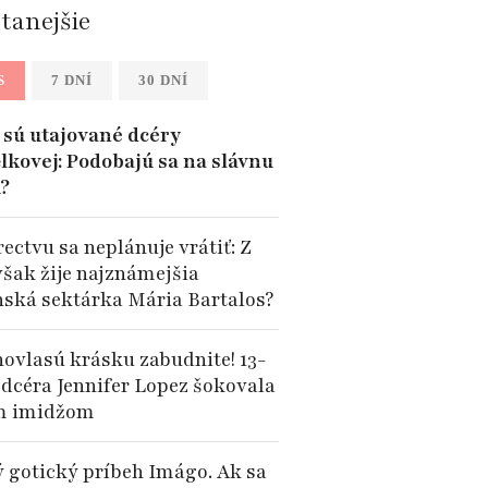
ítanejšie
S
7 DNÍ
30 DNÍ
sú utajované dcéry
lkovej: Podobajú sa na slávnu
?
ectvu sa neplánuje vrátiť: Z
však žije najznámejšia
nská sektárka Mária Bartalos?
hovlasú krásku zabudnite! 13-
 dcéra Jennifer Lopez šokovala
m imidžom
 gotický príbeh Imágo. Ak sa