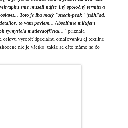
prekvapku sme museli nájsť iný spoločný termín a
j oslavu... Toto je iba malý "sneak-peak" (náhľad,
 detailov, to vám poviem... Absolútne milujem
ok vymyslela matievaofficial..."
priznala
a oslavu vyrobiť špeciálnu omaľovánku aj textilné
zhodene nie je všetko, takže sa ešte máme na čo