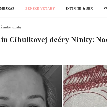
V
 MEJKAP
ŽENSKÉ VZŤAHY
INTÍMNE & SEX
Ženské vzťahy
ín Cibulkovej dcéry Ninky: Nao