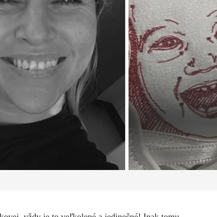
ovej, vždy je to veľkolepé a jedinečné! Inak tomu