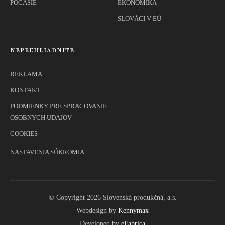
POČASIE
EKONOMIKA
SLOVÁCI V EÚ
NEPREHLIADNITE
REKLAMA
KONTAKT
PODMIENKY PRE SPRACOVANIE
OSOBNYCH UDAJOV
COOKIES
NASTAVENIA SÚKROMIA
© Copyright 2026 Slovenská produkčná, a.s.
Webdesign by
Kennymax
Developed by
eFabrica