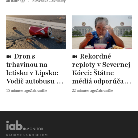
an hour ago
Slovensko - aktuality
Dron s
Rekordné
trhavinou na
reploty v Severnej
letisku v Lipsku:
Kórei: Štátne
Vodič autobusu ho
médiá odporúčajú
zneškodnil
ako pomoc
15 minutes ago
Zahraničie
22 minutes ago
Zahraničie
kopnutím
polievku zo psa
RIADIME SA KÓDEXOM