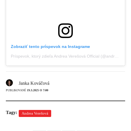
Zobraziť tento príspevok na Instagrame
Príspevok, ktorý zdieľa Andrea Verešová Official (@andreaveresovaofficial)
Janka Kováčová
PUBLIKOVANÉ
19.3.2025 O 7:00
Tagy:
Andrea Verešová