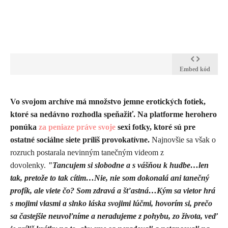
Embed kód
Vo svojom archíve má množstvo jemne erotických fotiek,
ktoré sa nedávno rozhodla speňažiť. Na platforme herohero
ponúka
za peniaze práve svoje
sexi fotky, ktoré sú pre
ostatné sociálne siete príliš provokatívne.
Najnovšie sa však o
rozruch postarala nevinným tanečným videom z
dovolenky.
"Tancujem si slobodne a s vášňou k hudbe…len
tak, pretože to tak cítim…Nie, nie som dokonalá ani tanečný
profík, ale viete čo? Som zdravá a šťastná…Kým sa vietor hrá
s mojimi vlasmi a slnko láska svojimi lúčmi, hovorím si, prečo
sa častejšie neuvoľníme a neradujeme z pohybu, zo života, veď