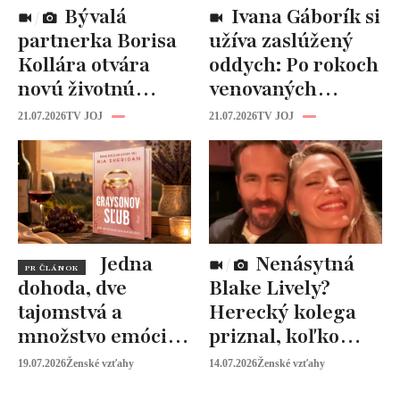
Bývalá
Ivana Gáborík si
partnerka Borisa
užíva zaslúžený
Kollára otvára
oddych: Po rokoch
novú životnú
venovaných
kapitolu: Laura
rodine prišiel čas
21.07.2026
TV JOJ
21.07.2026
TV JOJ
Vizváryová ide
na seba
pomáhať ženám
Jedna
Nenásytná
PR ČLÁNOK
dohoda, dve
Blake Lively?
tajomstvá a
Herecký kolega
množstvo emócií.
priznal, koľko
Mia Sheridan a
peňazí od neho
19.07.2026
Ženské vzťahy
14.07.2026
Ženské vzťahy
Graysonov sľub
vyžaduje!