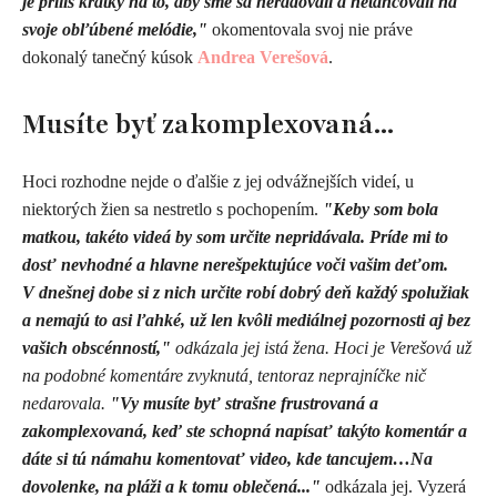
je príliš krátky na to, aby sme sa neradovali a netancovali na
svoje obľúbené melódie,"
okomentovala svoj nie práve
dokonalý tanečný kúsok
Andrea Verešová
.
Musíte byť zakomplexovaná...
Hoci rozhodne nejde o ďalšie z jej odvážnejších videí, u
niektorých žien sa nestretlo s pochopením.
"Keby som bola
matkou, takéto videá by som určite nepridávala. Príde mi to
dosť nevhodné a hlavne nerešpektujúce voči vašim deťom.
V
dnešnej dobe si z nich určite robí dobrý deň každý spolužiak
a nemajú to asi ľahké, už len kvôli mediálnej pozornosti aj bez
vašich obscénností,"
odkázala jej istá žena. Hoci je Verešová už
na podobné komentáre zvyknutá, tentoraz neprajníčke nič
nedarovala.
"Vy musíte byť strašne frustrovaná a
zakomplexovaná, keď ste schopná napísať takýto komentár a
dáte si tú námahu komentovať video, kde tancujem…Na
dovolenke, na pláži a k tomu oblečená..."
odkázala jej. Vyzerá