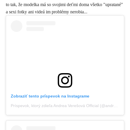
to tak, že modelka má so svojimi deťmi doma všetko "upratané"
a sexi fotky ani videá im problémy nerobia...
Zobraziť tento príspevok na Instagrame
Príspevok, ktorý zdieľa Andrea Verešová Official (@andreaveresovaofficial)