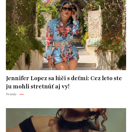
Jennifer Lopez sa lúči s deťmi: Cez leto ste
ju mohli stretnúť aj vy!
Trendy