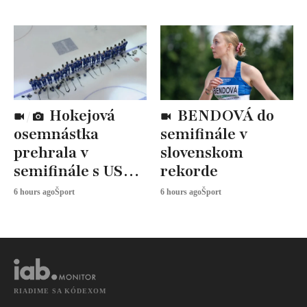
Hokejová
BENDOVÁ do
osemnástka
semifinále v
prehrala v
slovenskom
semifinále s USA,
rekorde
zabojuje o BRONZ
6 hours ago
Šport
6 hours ago
Šport
RIADIME SA KÓDEXOM