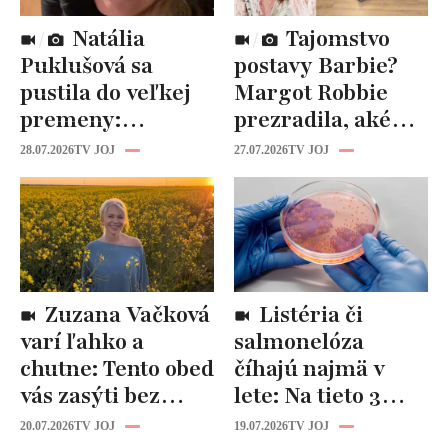
Natália
Tajomstvo
Puklušová sa
postavy Barbie?
pustila do veľkej
Margot Robbie
premeny:
prezradila, aké
Odborníci však
cviky jej pomohli
28.07.2026
TV JOJ
27.07.2026
TV JOJ
varujú, pozor na
spevniť celé telo
prísne diéty!
Zuzana Vačková
Listéria či
varí ľahko a
salmonelóza
chutne: Tento obed
číhajú najmä v
vás zasýti bez
lete: Na tieto 3
zbytočných kalórií
pravidlá pri jedle
20.07.2026
TV JOJ
19.07.2026
TV JOJ