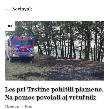
nikdy
nezabúdajte!
Noviny.sk
Les pri Trstíne pohltili plamene.
Na pomoc povolali aj vrtuľník
9 hours ago
Krimi