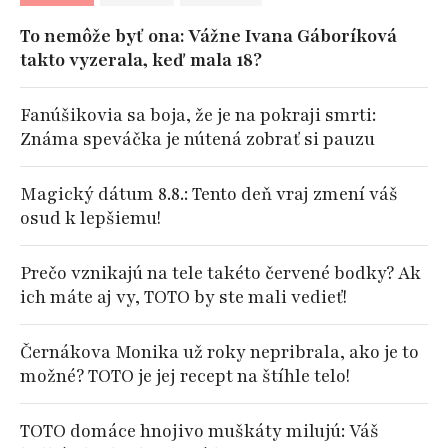
To nemôže byť ona: Vážne Ivana Gáboríková
takto vyzerala, keď mala 18?
Fanúšikovia sa boja, že je na pokraji smrti:
Známa speváčka je nútená zobrať si pauzu
Magický dátum 8.8.: Tento deň vraj zmení váš
osud k lepšiemu!
Prečo vznikajú na tele takéto červené bodky? Ak
ich máte aj vy, TOTO by ste mali vedieť!
Černákova Monika už roky nepribrala, ako je to
možné? TOTO je jej recept na štíhle telo!
TOTO domáce hnojivo muškáty milujú: Váš