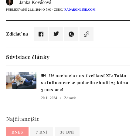
Janka Kováčová
PUBLIKOVANÉ
21.11.2024 O 7:00
· ZDROJ
RADARONLINE.COM
Zdielať na
Súvisiace články
Už nechcela nosiť veľkosť XL: Takto
sa Influencerke podarilo zhodiť 25 kíl za
3 mesiace!
20.11.2024
Zdravie
Najčítanejšie
DNES
7 DNÍ
30 DNÍ