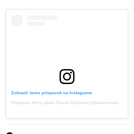
Zobraziť tento príspevok na Instagrame
Príspevok, ktorý zdieľa Sharon Osbourne (@sharonosbourne)