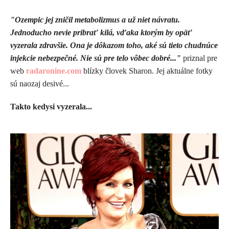
"Ozempic jej zničil metabolizmus a už niet návratu.
Jednoducho nevie pribrať kilá, vďaka ktorým by opäť
vyzerala zdravšie. Ona je dôkazom toho, aké sú tieto chudnúce
injekcie nebezpečné. Nie sú pre telo vôbec dobré..."
priznal pre
web
radaronine.com
blízky človek Sharon. Jej aktuálne fotky
sú naozaj desivé...
Takto kedysi vyzerala...