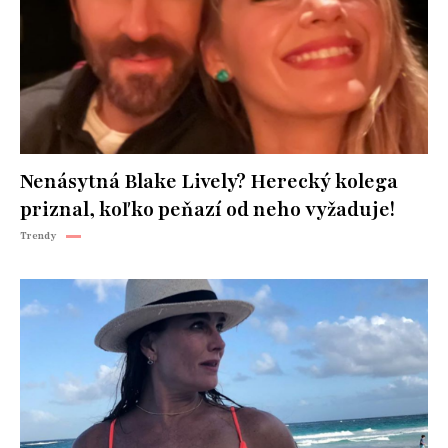
Nenásytná Blake Lively? Herecký kolega
priznal, koľko peňazí od neho vyžaduje!
Trendy