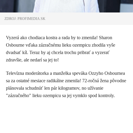
ZDROJ: PROFIMEDIA.SK
Vyzerá ako chodiaca kostra a rada by to zmenila! Sharon
Osbourne vďaka zázračnému lieku ozempicu zhodila vyše
dvadsať kíl. Teraz by aj chcela trochu pribrať a vyzerať
zdravšie, ale nedarí sa jej to!
Televízna moderátorka a manželka speváka Ozzyho Osbournea
sa za ostatné mesiace radikálne zmenila! 72-ročná žena pôvodne
plánovala schudnúť len pár kilogramov, no užívanie
"zázračného" lieku ozempicu sa jej vymklo spod kontroly.