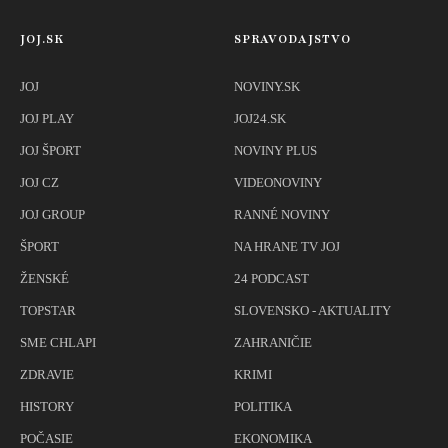
JOJ.SK
SPRAVODAJSTVO
JOJ
NOVINY.SK
JOJ PLAY
JOJ24.SK
JOJ ŠPORT
NOVINY PLUS
JOJ CZ
VIDEONOVINY
JOJ GROUP
RANNÉ NOVINY
ŠPORT
NA HRANE TV JOJ
ŽENSKÉ
24 PODCAST
TOPSTAR
SLOVENSKO - AKTUALITY
SME CHLAPI
ZAHRANIČIE
ZDRAVIE
KRIMI
HISTORY
POLITIKA
POČASIE
EKONOMIKA