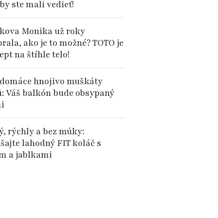
by ste mali vedieť!
kova Monika už roky
brala, ako je to možné? TOTO je
cept na štíhle telo!
domáce hnojivo muškáty
ú: Váš balkón bude obsypaný
i
ý, rýchly a bez múky:
šajte lahodný FIT koláč s
 a jablkami