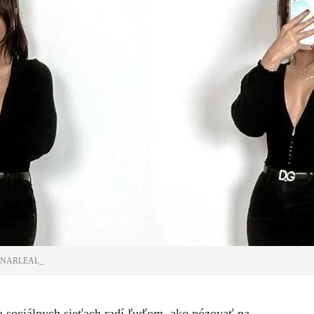
INARLEAL_
na sociálnych sieťach radí ľuďom, ako pózovať na