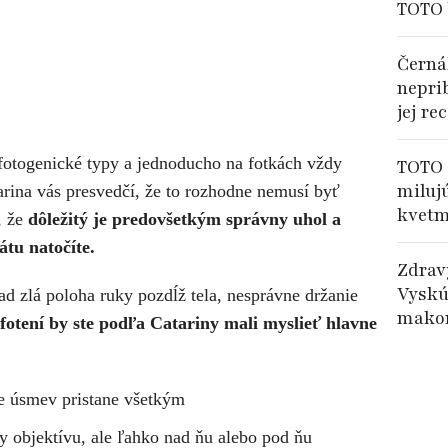
TOTO 
Černá
nepri
jej re
 fotogenické typy a jednoducho na fotkách vždy
TOTO 
miluj
tarina vás presvedčí, že to rozhodne nemusí byť
kvetm
, že
dôležitý je predovšetkým správny uhol a
rátu natočíte.
Zdrav
Vyskú
ad zlá poloha ruky pozdĺž tela, nesprávne držanie
makom
 fotení by ste podľa Catariny mali myslieť hlavne
že úsmev pristane všetkým
y objektívu, ale ľahko nad ňu alebo pod ňu