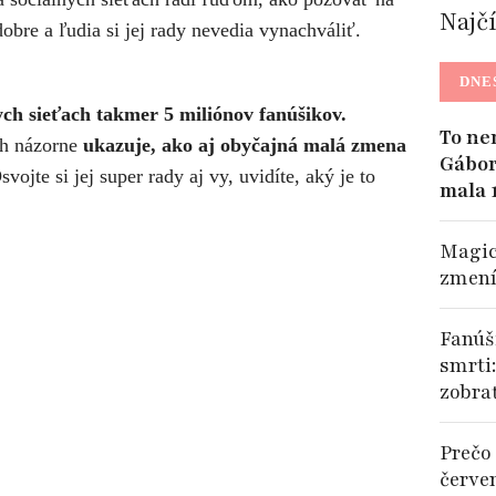
Najč
dobre a ľudia si jej rady nevedia vynachváliť.
DNE
ych sieťach takmer 5 miliónov fanúšikov.
To ne
ch názorne
ukazuje, ako aj obyčajná malá zmena
Gábor
vojte si jej super rady aj vy, uvidíte, aký je to
mala 
Magic
zmení
Fanúši
smrti
zobra
Prečo 
červe