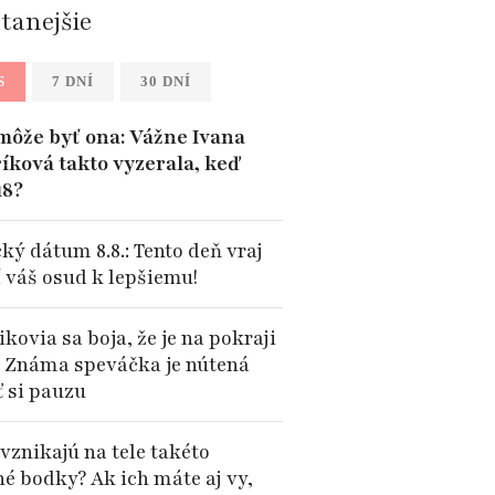
ítanejšie
S
7 DNÍ
30 DNÍ
môže byť ona: Vážne Ivana
íková takto vyzerala, keď
18?
ký dátum 8.8.: Tento deň vraj
 váš osud k lepšiemu!
kovia sa boja, že je na pokraji
: Známa speváčka je nútená
ť si pauzu
vznikajú na tele takéto
né bodky? Ak ich máte aj vy,