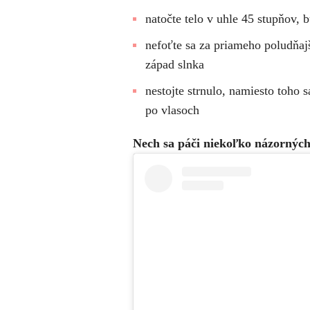
natočte telo v uhle 45 stupňov, b
nefoťte sa za priameho poludňajš
západ slnka
nestojte strnulo, namiesto toho s
po vlasoch
Nech sa páči niekoľko názorných