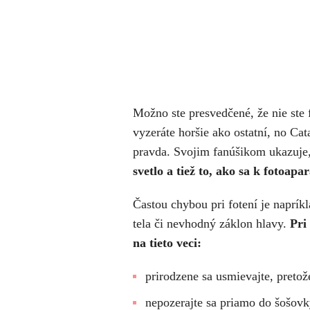
Možno ste presvedčené, že nie ste
vyzeráte horšie ako ostatní, no Ca
pravda. Svojim fanúšikom ukazuje
svetlo a tiež to, ako sa k fotoapa
Častou chybou pri fotení je napríkl
tela či nevhodný záklon hlavy.
Pri
na tieto veci:
prirodzene sa usmievajte, preto
nepozerajte sa priamo do šošovk