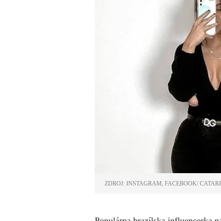
ZDROJ: INSTAGRAM, FACEBOOK/ CATAR
Populárna brazílska influencerka 