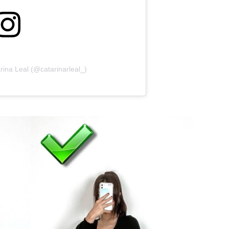
rina Leal (@catarinarleal_)