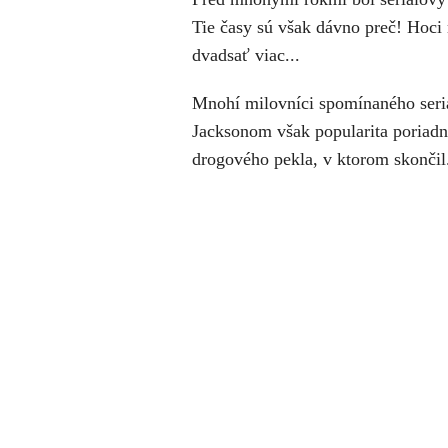
Tie časy sú však dávno preč! Hoci 
dvadsať viac...
Mnohí milovníci spomínaného seriá
Jacksonom však popularita poriadne
drogového pekla, v ktorom skonči