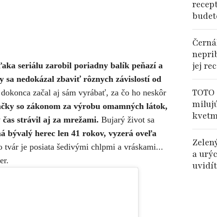
recep
budet
Černá
nepri
jej re
aka seriálu zarobil poriadny balík peňazí a
ky sa nedokázal zbaviť rôznych závislostí od
TOTO 
 dokonca začal aj sám vyrábať, za čo ho neskôr
miluj
ačky so zákonom za výrobu omamných látok,
kvetm
 čas strávil aj za mrežami.
Bujarý život sa
á bývalý herec len 41 rokov, vyzerá oveľa
Zelený
 tvár je posiata šedivými chlpmi a vráskami...
a urý
er.
uvidí