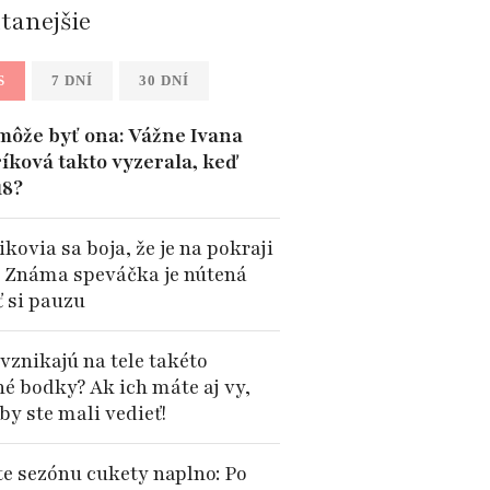
ítanejšie
S
7 DNÍ
30 DNÍ
môže byť ona: Vážne Ivana
íková takto vyzerala, keď
18?
kovia sa boja, že je na pokraji
: Známa speváčka je nútená
ť si pauzu
vznikajú na tele takéto
né bodky? Ak ich máte aj vy,
by ste mali vedieť!
te sezónu cukety naplno: Po