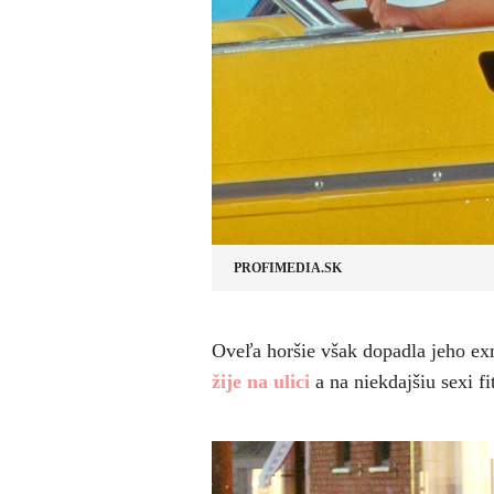
PROFIMEDIA.SK
​Oveľa horšie však dopadla jeho 
žije na ulici
a na niekdajšiu sexi f