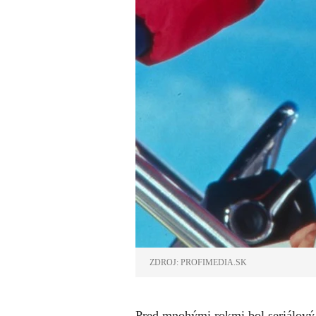
ZDROJ: PROFIMEDIA.SK
Pred mnohými rokmi bol seriálový