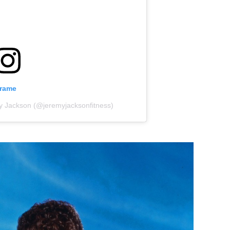
grame
my Jackson (@jeremyjacksonfitness)