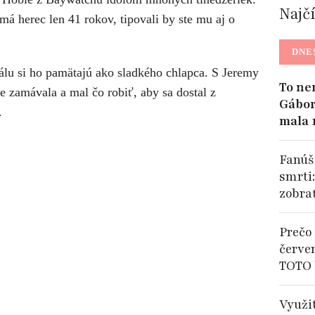
Najč
má herec len 41 rokov, tipovali by ste mu aj o
DNE
lu si ho pamätajú ako sladkého chlapca. S Jeremy
To ne
 zamávala a mal čo robiť, aby sa dostal z
Gábor
l.
mala 
Fanúši
smrti
zobra
Prečo 
červe
TOTO 
Využi