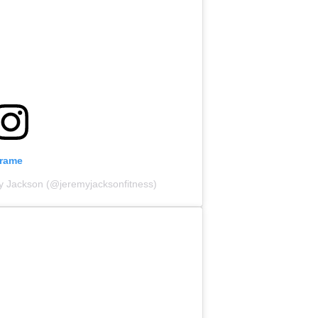
grame
my Jackson (@jeremyjacksonfitness)