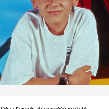
 Hobie z Baywatchu idolom mnohých tínedžeriek.