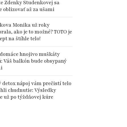
te Zdenky Studenkovej sa
e oblizovať až za ušami
kova Monika už roky
brala, ako je to možné? TOTO je
cept na štíhle telo!
domáce hnojivo muškáty
ú: Váš balkón bude obsypaný
i
 detox nápoj vám prečistí telo
chli chudnutie: Výsledky
te už po týždňovej kúre