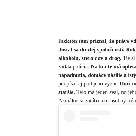
Jackson sám priznal, že práve vď
dostal sa do zlej spoločnosti. Ro
alkoholu, steroidov a drog.
Tie si
zatkla polícia.
Na konte má oplet
napadnutia, domáce násilie a istý
podpísal aj pod jeho výzor.
Hoci m
staršie.
Telo má jeden sval, no jeho
Aktuálne si zarába ako osobný trén