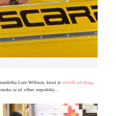
exmanželka
Loni Willison
, ktorá je
závislá od drog,
itnesku sa už vôbec nepodobá...