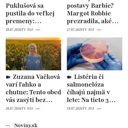
Puklušová sa
postavy Barbie?
pustila do veľkej
Margot Robbie
premeny:
prezradila, aké
Odborníci však
cviky jej pomohli
28.07.2026
TV JOJ
27.07.2026
TV JOJ
varujú, pozor na
spevniť celé telo
prísne diéty!
Zuzana Vačková
Listéria či
varí ľahko a
salmonelóza
chutne: Tento obed
číhajú najmä v
vás zasýti bez
lete: Na tieto 3
zbytočných kalórií
pravidlá pri jedle
20.07.2026
TV JOJ
19.07.2026
TV JOJ
nikdy
nezabúdajte!
Noviny.sk