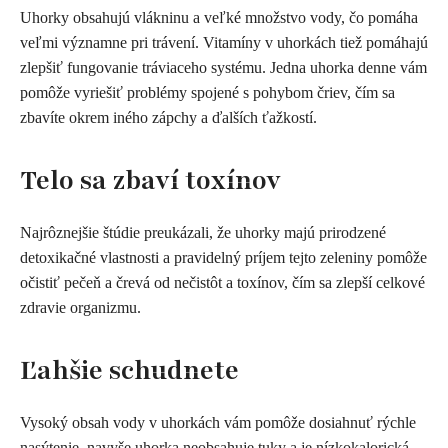
Uhorky obsahujú vlákninu a veľké množstvo vody, čo pomáha
veľmi významne pri trávení. Vitamíny v uhorkách tiež pomáhajú
zlepšiť fungovanie tráviaceho systému. Jedna uhorka denne vám
pomôže vyriešiť problémy spojené s pohybom čriev, čím sa
zbavíte okrem iného zápchy a ďalších ťažkostí.
Telo sa zbaví toxínov
Najrôznejšie štúdie preukázali, že uhorky majú prirodzené
detoxikačné vlastnosti a pravidelný príjem tejto zeleniny pomôže
očistiť pečeň a črevá od nečistôt a toxínov, čím sa zlepší celkové
zdravie organizmu.
Ľahšie schudnete
Vysoký obsah vody v uhorkách vám pomôže dosiahnuť rýchle
nasýtenie, navyše uhorka neobsahuje tuky a je nízkokalorická,