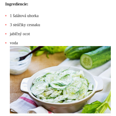
Ingrediencie:
1 šalátová uhorka
3 strúčiky cesnaku
jablčný ocot
voda