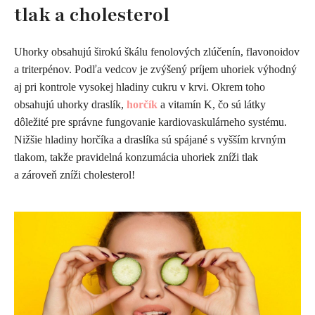
tlak a cholesterol
Uhorky obsahujú širokú škálu fenolových zlúčenín, flavonoidov
a triterpénov. Podľa vedcov je zvýšený príjem uhoriek výhodný
aj pri kontrole vysokej hladiny cukru v krvi. Okrem toho
obsahujú uhorky draslík,
horčík
a vitamín K, čo sú látky
dôležité pre správne fungovanie kardiovaskulárneho systému.
Nižšie hladiny horčíka a draslíka sú spájané s vyšším krvným
tlakom, takže pravidelná konzumácia uhoriek zníži tlak
a zároveň zníži cholesterol!