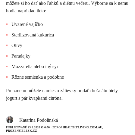
môžete si ho dať ako ľahkú a diétnu večeru. Výborne sa k nemu
hodia napríklad tieto:
Uvarené vajíčko
Sterilizovaná kukurica
Olivy
Paradajky
Mozzarella alebo iný syr
Rôzne semienka a podobne
Pre zmenu môžete namiesto zálievky pridať do šalátu biely
jogurt s pár kvapkami citróna.
Katarína Podolinská
PUBLIKOVANÉ
23.6.2020 O 6:50
· ZDROJ
HEALTHYLIVING.COM.AU
,
PROZENY.BLESK.CZ