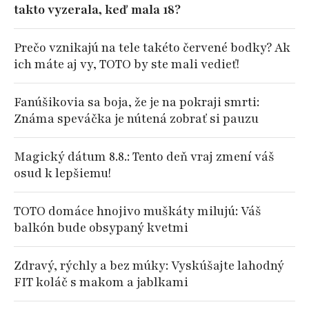
takto vyzerala, keď mala 18?
Prečo vznikajú na tele takéto červené bodky? Ak
ich máte aj vy, TOTO by ste mali vedieť!
Fanúšikovia sa boja, že je na pokraji smrti:
Známa speváčka je nútená zobrať si pauzu
Magický dátum 8.8.: Tento deň vraj zmení váš
osud k lepšiemu!
TOTO domáce hnojivo muškáty milujú: Váš
balkón bude obsypaný kvetmi
Zdravý, rýchly a bez múky: Vyskúšajte lahodný
FIT koláč s makom a jablkami