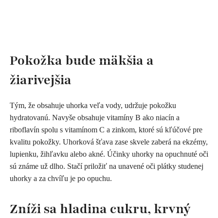
P
okožka bude mäkšia a
žiarivejšia
Tým, že obsahuje uhorka veľa vody, udržuje pokožku
hydratovanú. Navyše obsahuje vitamíny B ako niacín a
riboflavín spolu s vitamínom C a zinkom, ktoré sú kľúčové pre
kvalitu pokožky. Uhorková šťava zase skvele zaberá na ekzémy,
lupienku, žihľavku alebo akné. Účinky uhorky na opuchnuté oči
sú známe už dlho. Stačí priložiť na unavené oči plátky studenej
uhorky a za chvíľu je po opuchu.
Zníži sa hladina cukru, krvný