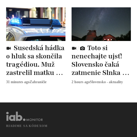
Susedská hádka
Toto si
o hluk sa skončila
nenechajte ujsť!
tragédiou. Muž
Slovensko čaká
zastrelil matku aj
zatmenie Slnka a
jej 17-ročnú dcéru
noc plná
31 minutes ago
Zahraničie
2 hours ago
Slovensko - aktuality
padajúcich hviezd
RIADIME SA KÓDEXOM