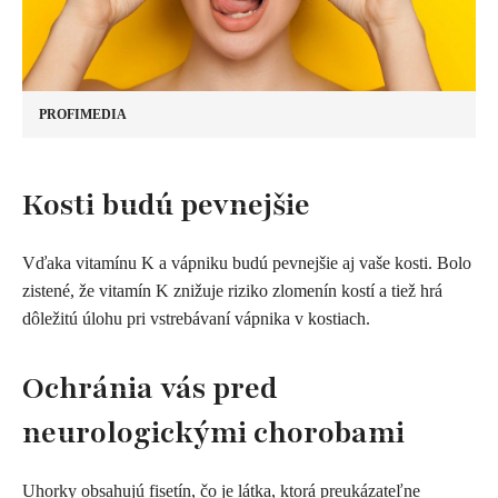
PROFIMEDIA
​K
osti budú pevnejšie
Vďaka vitamínu K a vápniku budú pevnejšie aj vaše kosti. Bolo
zistené, že vitamín K znižuje riziko zlomenín kostí a tiež hrá
dôležitú úlohu pri vstrebávaní vápnika v kostiach.
Ochránia vás
pred
neurologickými chorobami
Uhorky obsahujú fisetín, čo je látka, ktorá preukázateľne