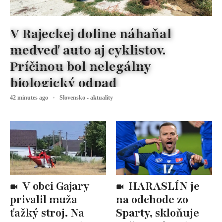
V Rajeckej doline náhaňal
medveď auto aj cyklistov.
Príčinou bol nelegálny
biologický odpad
42 minutes ago
Slovensko - aktuality
V obci Gajary
HARASLÍN je
privalil muža
na odchode zo
ťažký stroj. Na
Sparty, skloňuje