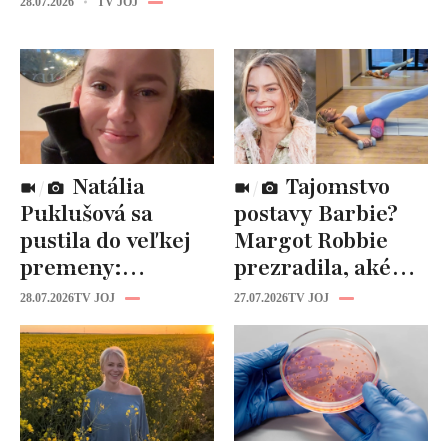
28.07.2026
TV JOJ
Natália
Tajomstvo
Puklušová sa
postavy Barbie?
pustila do veľkej
Margot Robbie
premeny:
prezradila, aké
Odborníci však
cviky jej pomohli
28.07.2026
TV JOJ
27.07.2026
TV JOJ
varujú, pozor na
spevniť celé telo
prísne diéty!