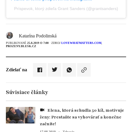
Príspevok, ktorý zdieľa Grant Sanders (@grantsanders)
Katarína Podolinská
PUBLIKOVANÉ
25.8.2019 O 7:00
· ZDROJ
LOVEWHATMATTERS.COM
,
PROZENY.BLESK.CZ
Zdielať na
Súvisiace články
Elena, ktorá schudla 50 kíl, motivuje
ženy: Prestaňte sa vyhovárať a konečne
začnite!
17.08.2019
Zdravie