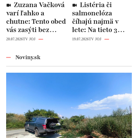
Zuzana Vačková
Listéria či
varí ľahko a
salmonelóza
chutne: Tento obed
číhajú najmä v
vás zasýti bez
lete: Na tieto 3
zbytočných kalórií
pravidlá pri jedle
20.07.2026
TV JOJ
19.07.2026
TV JOJ
nikdy
nezabúdajte!
Noviny.sk