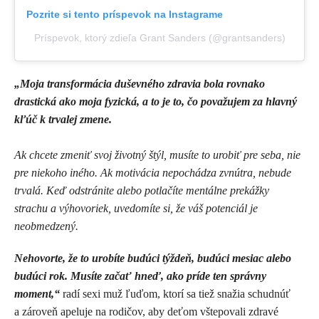
Pozrite si tento príspevok na Instagrame
Príspevok, ktorý zdieľa Grant Sanders (@grantsanders)
„Moja transformácia duševného zdravia bola rovnako
drastická ako moja fyzická, a to je to, čo považujem za hlavný
kľúč k trvalej zmene.
Ak chcete zmeniť svoj životný štýl, musíte to urobiť pre seba, nie
pre niekoho iného. Ak motivácia nepochádza zvnútra, nebude
trvalá. Keď odstránite alebo potlačíte mentálne prekážky
strachu a výhovoriek, uvedomíte si, že váš potenciál je
neobmedzený.
Nehovorte, že to urobíte budúci týždeň, budúci mesiac alebo
budúci rok. Musíte začať hneď, ako príde ten správny
moment,“
radí sexi muž ľuďom, ktorí sa tiež snažia schudnúť
a zároveň apeluje na rodičov, aby deťom vštepovali zdravé