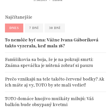
Najčítanejšie
DNES
7 DNÍ
30 DNÍ
To nemôže byť ona: Vážne Ivana Gáboríková
takto vyzerala, keď mala 18?
Fanúšikovia sa boja, že je na pokraji smrti:
Známa speváčka je nútená zobrať si pauzu
Prečo vznikajú na tele takéto červené bodky? Ak
ich máte aj vy, TOTO by ste mali vedieť!
TOTO domáce hnojivo muškáty milujú: Váš
balkón bude obsypaný kvetmi