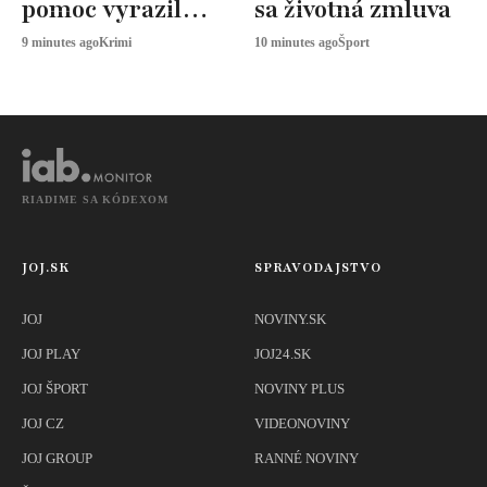
pomoc vyrazil
sa životná zmluva
záchranárský
9 minutes ago
Krimi
10 minutes ago
Šport
vrtuľník
RIADIME SA KÓDEXOM
JOJ.SK
SPRAVODAJSTVO
JOJ
NOVINY.SK
JOJ PLAY
JOJ24.SK
JOJ ŠPORT
NOVINY PLUS
JOJ CZ
VIDEONOVINY
JOJ GROUP
RANNÉ NOVINY