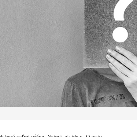
ich berú veľmi vážne. Najmä, ak ide o IQ testy,