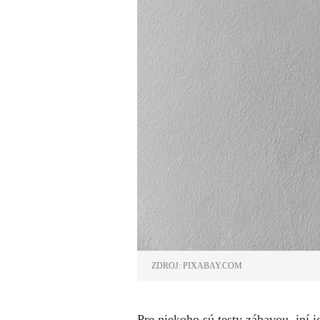
ZDROJ: PIXABAY.COM
Pre niekoho sú testy zábavou, iní 