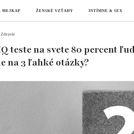
& MEJKAP
ŽENSKÉ VZŤAHY
INTÍMNE & SEX
Zdravie
Q teste na svete 80 percent ľud
e na 3 ľahké otázky?