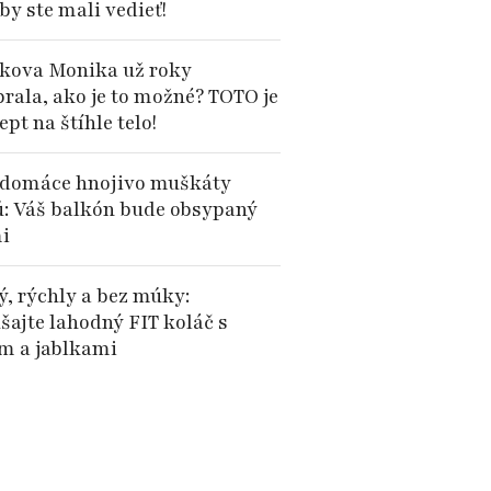
by ste mali vedieť!
kova Monika už roky
brala, ako je to možné? TOTO je
cept na štíhle telo!
domáce hnojivo muškáty
ú: Váš balkón bude obsypaný
i
ý, rýchly a bez múky:
šajte lahodný FIT koláč s
 a jablkami