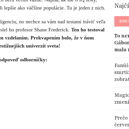
Najč
li lepšie ako väčšine populácie. Tu je jeden z nich.
eligenciu, no nechce sa vám nad testami tráviť veľa
DNE
slel ho profesor
Shane Frederick.
Ten ho testoval
To ne
ym vzdelaním. Prekvapením bolo, že v ňom
Gábor
stížnejších univerzít sveta!
mala 
 odpoveď odborníčky:
Fanúši
smrti
zobra
Magic
zmení
Prečo 
červe