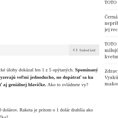
TOTO 
Černá
nepri
jej re
TOTO 
miluj
Embed kód
kvetm
ké úlohy dokázal len 1 z 5 opýtaných.
Spomínaný
Zdrav
Vyskú
 vyzerajú veľmi jednoducho, no dopátrať sa ku
makom
aj geniálnej hlavičke.
Ako to zvládnete vy?
0 dolárov. Raketa je pritom o 1 dolár drahšia ako
ička?