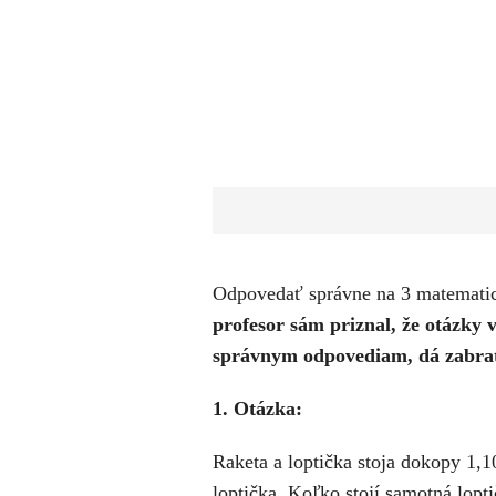
​Odpovedať správne na 3 matematic
profesor sám priznal, že otázky
správnym odpovediam, dá zabrať 
1. Otázka:
Raketa a loptička stoja dokopy 1,1
loptička. Koľko stojí samotná lopt