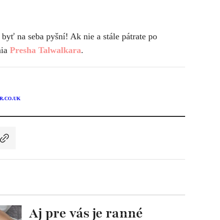
byť na seba pyšní! Ak nie a stále pátrate po
nia
Presha Talwalkara
.
R.CO.UK
Aj pre vás je ranné