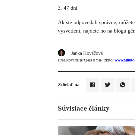
3. 47 dní
Ak ste odpovedali správne, môžete 
vysvetlení, nájdete ho na blogu gé
Janka Kováčová
PUBLIKOVANÉ
26.7.2019 O 7:00
· ZDROJ
WWW.MIRRO
Zdielať na
Súvisiace články