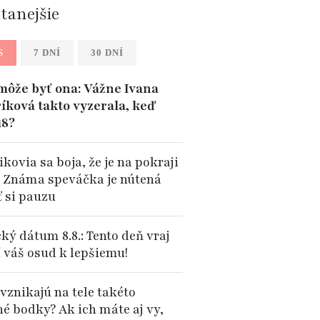
ítanejšie
S
7 DNÍ
30 DNÍ
môže byť ona: Vážne Ivana
íková takto vyzerala, keď
18?
kovia sa boja, že je na pokraji
: Známa speváčka je nútená
ť si pauzu
ký dátum 8.8.: Tento deň vraj
 váš osud k lepšiemu!
vznikajú na tele takéto
né bodky? Ak ich máte aj vy,