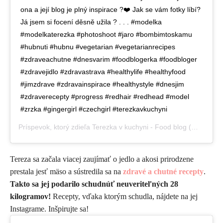
ona a její blog je plný inspirace ?❤️ Jak se vám fotky líbí?
Já jsem si focení děsně užila ? . . . #modelka
#modelkaterezka #photoshoot #jaro #bombimtoskamu
#hubnuti #hubnu #vegetarian #vegetarianrecipes
#zdraveachutne #dnesvarim #foodblogerka #foodbloger
#zdravejidlo #zdravastrava #healthylife #healthyfood
#jimzdrave #zdravainspirace #healthystyle #dnesjim
#zdraverecepty #progress #redhair #redhead #model
#zrzka #gingergirl #czechgirl #terezkavkuchyni
Príspevok, ktorý zdieľa
Terezka v kuchyni - Food blog
(@terezka_v_kuchyni),
Tereza sa začala viacej zaujímať o jedlo a akosi prirodzene
prestala jesť mäso a sústredila sa na
zdravé a chutné recepty
.
Takto sa jej podarilo schudnúť neuveriteľných 28
kilogramov!
Recepty, vďaka ktorým schudla, nájdete na jej
Instagrame. Inšpirujte sa!