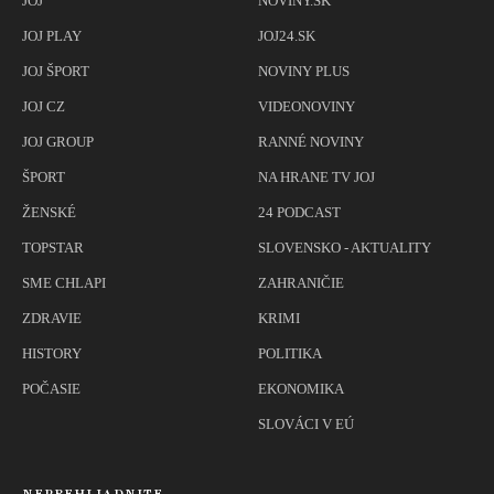
JOJ
NOVINY.SK
JOJ PLAY
JOJ24.SK
JOJ ŠPORT
NOVINY PLUS
JOJ CZ
VIDEONOVINY
JOJ GROUP
RANNÉ NOVINY
ŠPORT
NA HRANE TV JOJ
ŽENSKÉ
24 PODCAST
TOPSTAR
SLOVENSKO - AKTUALITY
SME CHLAPI
ZAHRANIČIE
ZDRAVIE
KRIMI
HISTORY
POLITIKA
POČASIE
EKONOMIKA
SLOVÁCI V EÚ
NEPREHLIADNITE