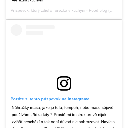
Príspevok, ktorý zdieľa
Terezka v kuchyni - Food blog
(@terezka_v_kuchyni),
Pozrite si tento príspevok na Instagrame
Náhražky masa, jako je tofu, tempeh, nebo maso sójové
používám zřídka kdy ? Prostě mi to strukturově nijak
zvlášť neschází a tak není důvod nic nahrazovat. Navíc s