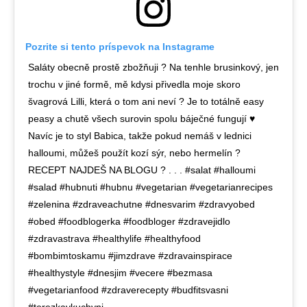
Pozrite si tento príspevok na Instagrame
Saláty obecně prostě zbožňuji ? Na tenhle brusinkový, jen
trochu v jiné formě, mě kdysi přivedla moje skoro
švagrová Lilli, která o tom ani neví ? Je to totálně easy
peasy a chutě všech surovin spolu báječné fungují ♥️
Navíc je to styl Babica, takže pokud nemáš v lednici
halloumi, můžeš použít kozí sýr, nebo hermelín ?
RECEPT NAJDEŠ NA BLOGU ? . . . #salat #halloumi
#salad #hubnuti #hubnu #vegetarian #vegetarianrecipes
#zelenina #zdraveachutne #dnesvarim #zdravyobed
#obed #foodblogerka #foodbloger #zdravejidlo
#zdravastrava #healthylife #healthyfood
#bombimtoskamu #jimzdrave #zdravainspirace
#healthystyle #dnesjim #vecere #bezmasa
#vegetarianfood #zdraverecepty #budfitsvasni
#terezkavkuchyni