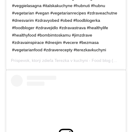
#veggielasagna #italskakuchyne #hubnuti #hubnu
#vegetarian #vegan #vegetarianrecipes #zdraveachutne
#dnesvarim #zdravyobed #obed #foodblogerka
#foodbloger #zdravejidlo #zdravastrava #healthylife
#healthyfood #bombimtoskamu #jimzdrave
#zdravainspirace #dnesjim #vecere #bezmasa
#vegetarianfood #zdraverecepty #terezkavkuchyni
Príspevok, ktorý zdieľa
Terezka v kuchyni - Food blog
(@terezka_v_kuchyni),