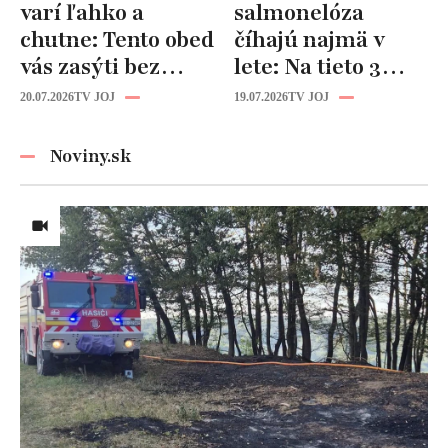
varí ľahko a
salmonelóza
chutne: Tento obed
číhajú najmä v
vás zasýti bez
lete: Na tieto 3
zbytočných kalórií
pravidlá pri jedle
20.07.2026
TV JOJ
19.07.2026
TV JOJ
nikdy
nezabúdajte!
Noviny.sk