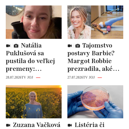
Natália
Tajomstvo
Puklušová sa
postavy Barbie?
pustila do veľkej
Margot Robbie
premeny:
prezradila, aké
Odborníci však
cviky jej pomohli
28.07.2026
TV JOJ
27.07.2026
TV JOJ
varujú, pozor na
spevniť celé telo
prísne diéty!
Zuzana Vačková
Listéria či