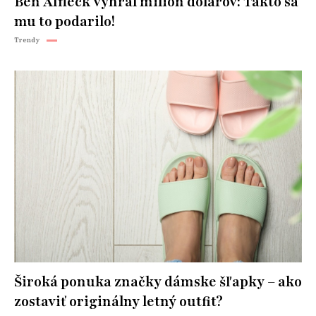
Ben Affleck vyhral milión dolárov: Takto sa
mu to podarilo!
Trendy
Široká ponuka značky dámske šľapky – ako
zostaviť originálny letný outfit?