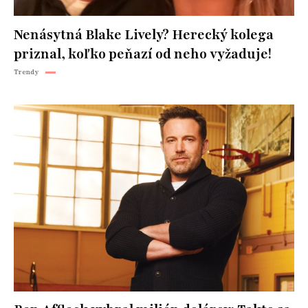
Nenásytná Blake Lively? Herecký kolega
priznal, koľko peňazí od neho vyžaduje!
Trendy