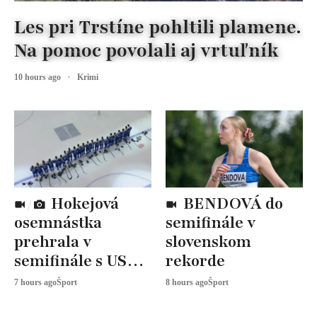
Les pri Trstíne pohltili plamene.
Na pomoc povolali aj vrtuľník
10 hours ago
Krimi
Hokejová
BENDOVÁ do
osemnástka
semifinále v
prehrala v
slovenskom
semifinále s USA,
rekorde
zabojuje o BRONZ
7 hours ago
Šport
8 hours ago
Šport