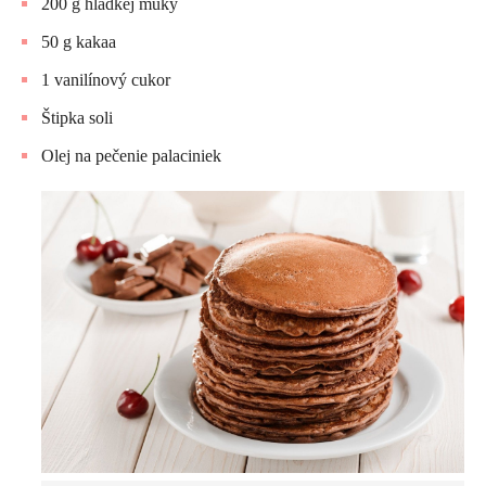
200 g hladkej múky
50 g kakaa
1 vanilínový cukor
Štipka soli
Olej na pečenie palaciniek