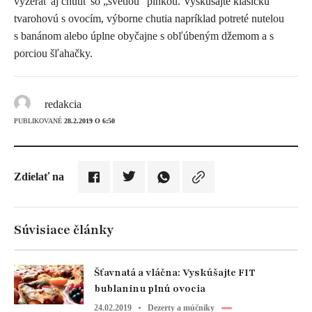
vyzerať aj chutiť so „svetlou“ plnkou. Vyskúšajte klasickú
tvarohovú s ovocím, výborne chutia napríklad potreté nutelou
s banánom alebo úplne obyčajne s obľúbeným džemom a s
porciou šľahačky.
redakcia
PUBLIKOVANÉ
28.2.2019 O 6:50
Zdielať na
Súvisiace články
Šťavnatá a vláčna: Vyskúšajte FIT
bublaninu plnú ovocia
24.02.2019
Dezerty a múčniky