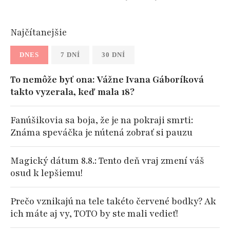
Najčítanejšie
DNES
7 DNÍ
30 DNÍ
To nemôže byť ona: Vážne Ivana Gáboríková
takto vyzerala, keď mala 18?
Fanúšikovia sa boja, že je na pokraji smrti:
Známa speváčka je nútená zobrať si pauzu
Magický dátum 8.8.: Tento deň vraj zmení váš
osud k lepšiemu!
Prečo vznikajú na tele takéto červené bodky? Ak
ich máte aj vy, TOTO by ste mali vedieť!