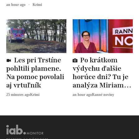
an hour ago
Krimi
Les pri Trstíne
Po krátkom
pohltili plamene.
výdychu ďalšie
Na pomoc povolali
horúce dni? Tu je
aj vrtuľník
analýza Miriam
JAROŠOVEJ
25 minutes ago
Krimi
an hour ago
Ranné noviny