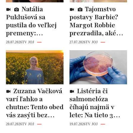
Natália
Tajomstvo
Puklušová sa
postavy Barbie?
pustila do veľkej
Margot Robbie
premeny:
prezradila, aké
Odborníci však
cviky jej pomohli
28.07.2026
TV JOJ
27.07.2026
TV JOJ
varujú, pozor na
spevniť celé telo
prísne diéty!
Zuzana Vačková
Listéria či
varí ľahko a
salmonelóza
chutne: Tento obed
číhajú najmä v
vás zasýti bez
lete: Na tieto 3
zbytočných kalórií
pravidlá pri jedle
20.07.2026
TV JOJ
19.07.2026
TV JOJ
nikdy