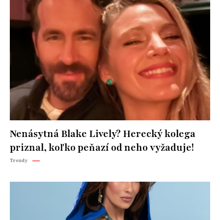
Nenásytná Blake Lively? Herecký kolega
priznal, koľko peňazí od neho vyžaduje!
Trendy