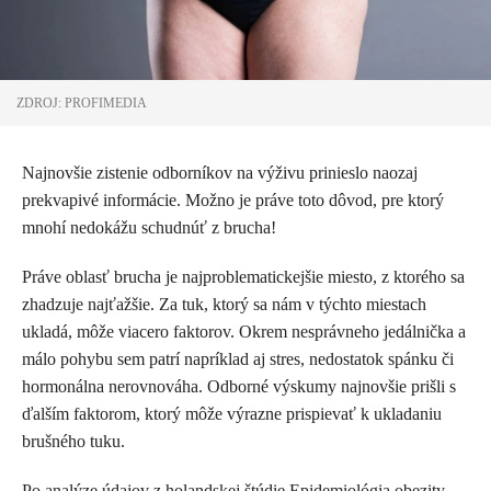
ZDROJ: PROFIMEDIA
Najnovšie zistenie odborníkov na výživu prinieslo naozaj
prekvapivé informácie. Možno je práve toto dôvod, pre ktorý
mnohí nedokážu schudnúť z brucha!
Práve oblasť brucha je najproblematickejšie miesto, z ktorého sa
zhadzuje najťažšie. Za tuk, ktorý sa nám v týchto miestach
ukladá, môže viacero faktorov. Okrem nesprávneho jedálnička a
málo pohybu sem patrí napríklad aj stres, nedostatok spánku či
hormonálna nerovnováha. Odborné výskumy najnovšie prišli s
ďalším faktorom, ktorý môže výrazne prispievať k ukladaniu
brušného tuku.
Po analýze údajov z holandskej štúdie Epidemiológia obezity