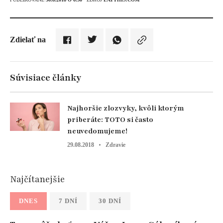
Zdielať na
Súvisiace články
Najhoršie zlozvyky, kvôli ktorým
priberáte: TOTO si často
neuvedomujeme!
29.08.2018
Zdravie
Najčítanejšie
DNES
7 DNÍ
30 DNÍ