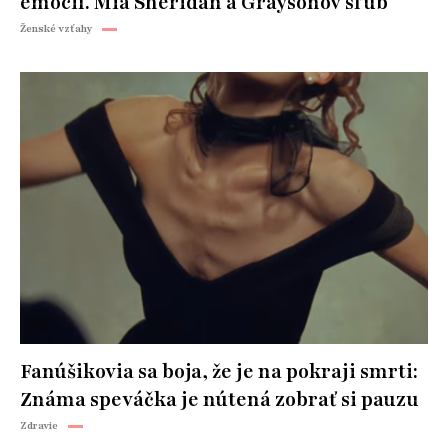
emócií. Mia Sheridan a Graysonov sľub
Ženské vzťahy
Fanúšikovia sa boja, že je na pokraji smrti:
Známa speváčka je nútená zobrať si pauzu
Zdravie