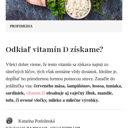
PROFIMEDIA
Odkiaľ vitamín D získame?
Všetci dobre vieme, že tento vitamín sa získava najmä zo
slnečných lúčov, tých však nemáme vždy dostatok. Ideálne je,
dopĺňať ho prirodzenou formou pomocou stravy. Zaraďte do
jedálnička viac
červeného mäsa, šampiňónov, lososa, tuniaka,
sardiniek,
vitamín D
obsahuje aj vaječný žĺtok, mandle,
tofu, či ovsené vločky, mlieko a mliečne výrobky.
Katarína Podolinská
PUBLIKOVANÉ
30.8.2018 O 6:50
· ZDROJ
EATTHIS.COM