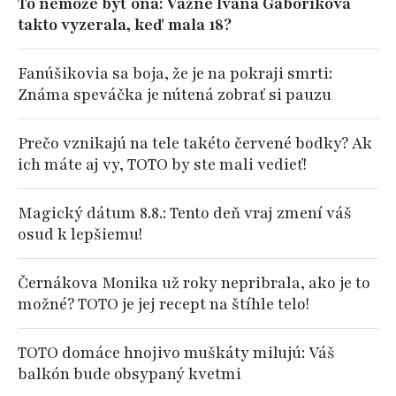
To nemôže byť ona: Vážne Ivana Gáboríková
takto vyzerala, keď mala 18?
Fanúšikovia sa boja, že je na pokraji smrti:
Známa speváčka je nútená zobrať si pauzu
Prečo vznikajú na tele takéto červené bodky? Ak
ich máte aj vy, TOTO by ste mali vedieť!
Magický dátum 8.8.: Tento deň vraj zmení váš
osud k lepšiemu!
Černákova Monika už roky nepribrala, ako je to
možné? TOTO je jej recept na štíhle telo!
TOTO domáce hnojivo muškáty milujú: Váš
balkón bude obsypaný kvetmi