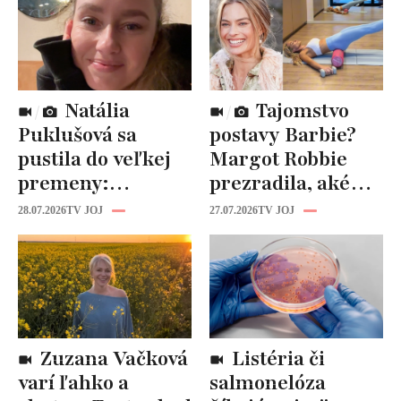
Natália
Tajomstvo
Puklušová sa
postavy Barbie?
pustila do veľkej
Margot Robbie
premeny:
prezradila, aké
Odborníci však
cviky jej pomohli
28.07.2026
TV JOJ
27.07.2026
TV JOJ
varujú, pozor na
spevniť celé telo
prísne diéty!
Zuzana Vačková
Listéria či
varí ľahko a
salmonelóza