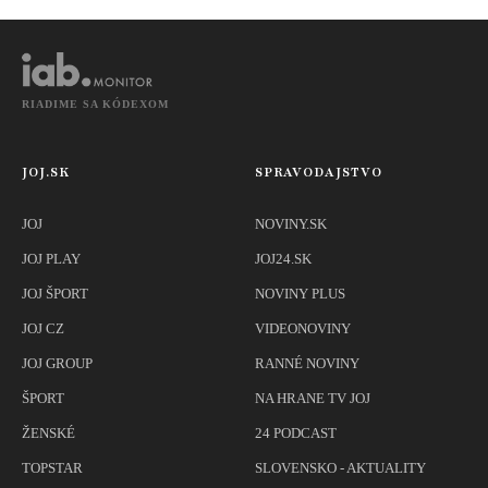
expertka
RIADIME SA KÓDEXOM
JOJ.SK
SPRAVODAJSTVO
JOJ
NOVINY.SK
JOJ PLAY
JOJ24.SK
JOJ ŠPORT
NOVINY PLUS
JOJ CZ
VIDEONOVINY
JOJ GROUP
RANNÉ NOVINY
ŠPORT
NA HRANE TV JOJ
ŽENSKÉ
24 PODCAST
TOPSTAR
SLOVENSKO - AKTUALITY