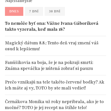
Najčítanejšie
DNES
7 DNÍ
30 DNÍ
To nemôže byť ona: Vážne Ivana Gáboríková
takto vyzerala, keď mala 18?
Magický dátum 8.8.: Tento deň vraj zmení váš
osud k lepšiemu!
Fanúšikovia sa boja, že je na pokraji smrti:
Známa speváčka je nútená zobrať si pauzu
Prečo vznikajú na tele takéto červené bodky? Ak
ich máte aj vy, TOTO by ste mali vedieť!
Černákova Monika už roky nepribrala, ako je to
možné? TOTO je jej recept na štíhle telo!