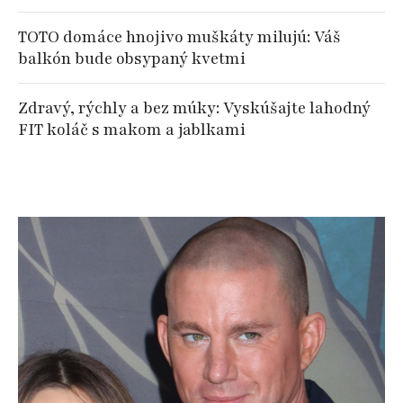
TOTO domáce hnojivo muškáty milujú: Váš
balkón bude obsypaný kvetmi
Zdravý, rýchly a bez múky: Vyskúšajte lahodný
FIT koláč s makom a jablkami