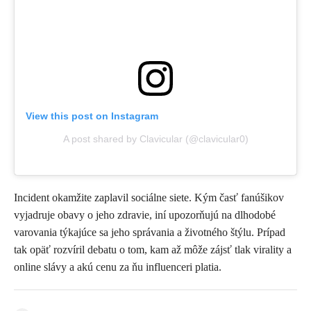
View this post on Instagram
A post shared by Clavicular (@clavicular0)
Incident okamžite zaplavil sociálne siete. Kým časť fanúšikov
vyjadruje obavy o jeho zdravie, iní upozorňujú na dlhodobé
varovania týkajúce sa jeho správania a životného štýlu. Prípad
tak opäť rozvíril debatu o tom, kam až môže zájsť tlak virality a
online slávy a akú cenu za ňu influenceri platia.