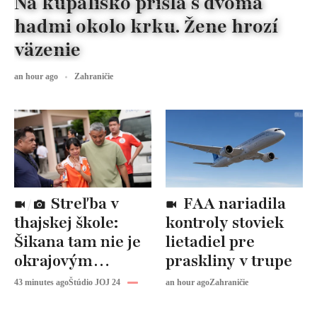
Na kúpalisko prišla s dvoma
hadmi okolo krku. Žene hrozí
väzenie
an hour ago
Zahraničie
Streľba v
FAA nariadila
thajskej škole:
kontroly stoviek
Šikana tam nie je
lietadiel pre
okrajovým
praskliny v trupe
problémom,
43 minutes ago
Štúdio JOJ 24
an hour ago
Zahraničie
upozorňuje