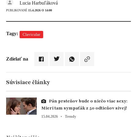
Lucia Harbuľáková
PUBLIKOVANÉ
15.4.2026 O 14:00
Tagy:
Clavicular
Zdielať na
Súvisiace články
Pán prsteňov bude o niečo viac sexy:
Mieri tam sympaťák z 50 odtieňov sivej!
15.04.2026
Trendy