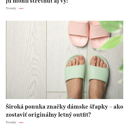
ju mohli stretnúť aj vy!
Trendy
Široká ponuka značky dámske šľapky – ako
zostaviť originálny letný outfit?
Trendy