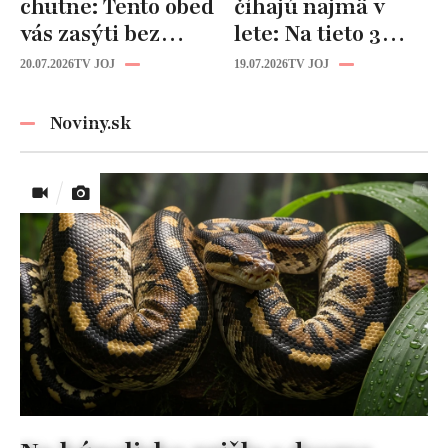
chutne: Tento obed
číhajú najmä v
vás zasýti bez
lete: Na tieto 3
zbytočných kalórií
pravidlá pri jedle
20.07.2026
TV JOJ
19.07.2026
TV JOJ
nikdy
nezabúdajte!
Noviny.sk