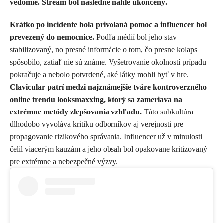
vedomie. Stream bol následne náhle ukončený.
Krátko po incidente bola privolaná pomoc a influencer bol
prevezený do nemocnice.
Podľa médií bol jeho stav
stabilizovaný, no presné informácie o tom, čo presne kolaps
spôsobilo, zatiaľ nie sú známe. Vyšetrovanie okolností prípadu
pokračuje a nebolo potvrdené, aké látky mohli byť v hre.
Clavicular patrí medzi najznámejšie tváre kontroverzného
online trendu looksmaxxing, ktorý sa zameriava na
extrémne metódy zlepšovania vzhľadu.
Táto subkultúra
dlhodobo vyvoláva kritiku odborníkov aj verejnosti pre
propagovanie rizikového správania. Influencer už v minulosti
čelil viacerým kauzám a jeho obsah bol opakovane kritizovaný
pre extrémne a nebezpečné výzvy.