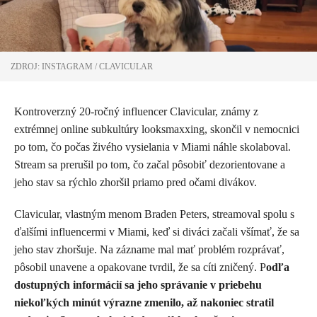
ZDROJ: INSTAGRAM / CLAVICULAR
Kontroverzný 20-ročný influencer Clavicular, známy z
extrémnej online subkultúry looksmaxxing, skončil v nemocnici
po tom, čo počas živého vysielania v Miami náhle skolaboval.
Stream sa prerušil po tom, čo začal pôsobiť dezorientovane a
jeho stav sa rýchlo zhoršil priamo pred očami divákov.
Clavicular, vlastným menom Braden Peters, streamoval spolu s
ďalšími influencermi v Miami, keď si diváci začali všímať, že sa
jeho stav zhoršuje. Na zázname mal mať problém rozprávať,
pôsobil unavene a opakovane tvrdil, že sa cíti zničený. P
odľa
dostupných informácií sa jeho správanie v priebehu
niekoľkých minút výrazne zmenilo, až nakoniec stratil