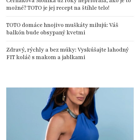
Černákova Monika už roky nepribrala, ako je to
možné? TOTO je jej recept na štíhle telo!
TOTO domáce hnojivo muškáty milujú: Váš
balkón bude obsypaný kvetmi
Zdravý, rýchly a bez múky: Vyskúšajte lahodný
FIT koláč s makom a jablkami