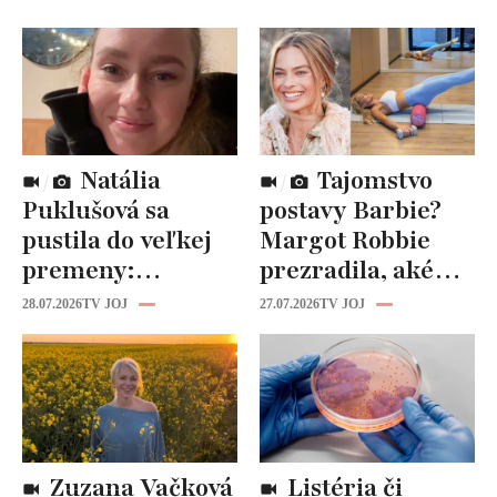
Natália
Tajomstvo
Puklušová sa
postavy Barbie?
pustila do veľkej
Margot Robbie
premeny:
prezradila, aké
Odborníci však
cviky jej pomohli
28.07.2026
TV JOJ
27.07.2026
TV JOJ
varujú, pozor na
spevniť celé telo
prísne diéty!
Zuzana Vačková
Listéria či