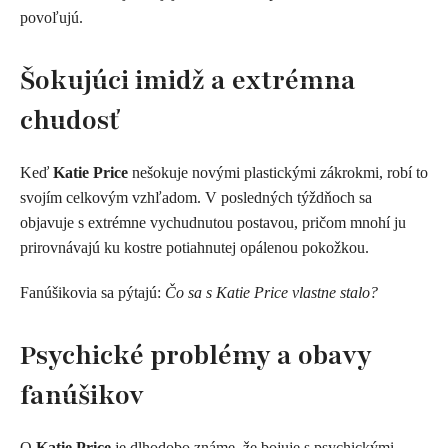
povoľujú.
Šokujúci imidž a extrémna
chudosť
Keď
Katie Price
nešokuje novými plastickými zákrokmi, robí to
svojím celkovým vzhľadom. V posledných týždňoch sa
objavuje s extrémne vychudnutou postavou, pričom mnohí ju
prirovnávajú ku kostre potiahnutej opálenou pokožkou.
Fanúšikovia sa pýtajú:
Čo sa s Katie Price vlastne stalo?
Psychické problémy a obavy
fanúšikov
O
Katie Price
je dlhodobo známe, že bojuje s psychickými