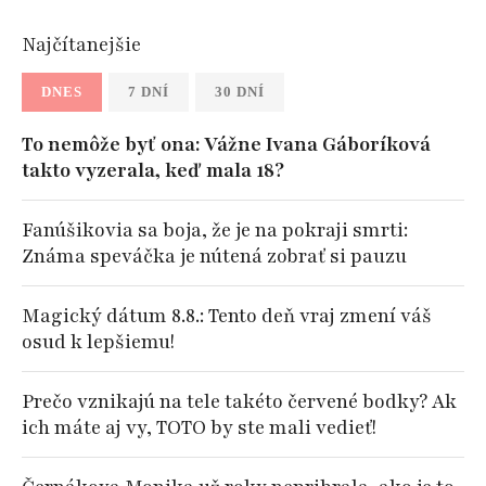
Najčítanejšie
DNES
7 DNÍ
30 DNÍ
To nemôže byť ona: Vážne Ivana Gáboríková
takto vyzerala, keď mala 18?
Fanúšikovia sa boja, že je na pokraji smrti:
Známa speváčka je nútená zobrať si pauzu
Magický dátum 8.8.: Tento deň vraj zmení váš
osud k lepšiemu!
Prečo vznikajú na tele takéto červené bodky? Ak
ich máte aj vy, TOTO by ste mali vedieť!