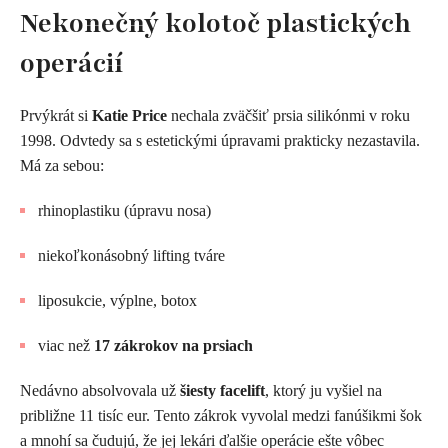
Nekonečný kolotoč plastických
operácií
Prvýkrát si
Katie Price
nechala zväčšiť prsia silikónmi v roku
1998. Odvtedy sa s estetickými úpravami prakticky nezastavila.
Má za sebou:
rhinoplastiku (úpravu nosa)
niekoľkonásobný lifting tváre
liposukcie, výplne, botox
viac než
17 zákrokov na prsiach
Nedávno absolvovala už
šiesty facelift
, ktorý ju vyšiel na
približne 11 tisíc eur. Tento zákrok vyvolal medzi fanúšikmi šok
a mnohí sa čudujú, že jej lekári ďalšie operácie ešte vôbec