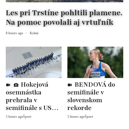
Les pri Trstíne pohltili plamene.
Na pomoc povolali aj vrtuľník
8 hours ago
Krimi
Hokejová
BENDOVÁ do
osemnástka
semifinále v
prehrala v
slovenskom
semifinále s USA,
rekorde
zabojuje o BRONZ
5 hours ago
Šport
5 hours ago
Šport