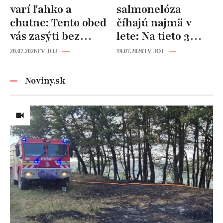
varí ľahko a
salmonelóza
chutne: Tento obed
číhajú najmä v
vás zasýti bez
lete: Na tieto 3
zbytočných kalórií
pravidlá pri jedle
20.07.2026
TV JOJ
19.07.2026
TV JOJ
nikdy
nezabúdajte!
Noviny.sk