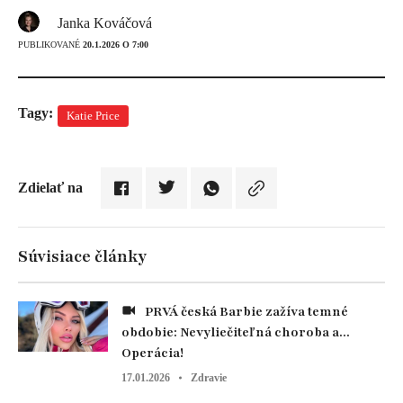
Janka Kováčová
PUBLIKOVANÉ
20.1.2026 O 7:00
Tagy:
Katie Price
Zdielať na
Súvisiace články
PRVÁ česká Barbie zažíva temné
obdobie: Nevyliečiteľná choroba a...
Operácia!
17.01.2026
Zdravie