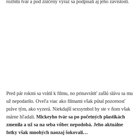
rozbitú tvár a pod zničený výraz sa podpísali aj jeho závislosti.
Pred pár rokmi sa vrátil k filmu, no prinavrátiť zašlú slávu sa mu
už nepodarilo. Oveľa viac ako filmami však pútal pozornosť
práve tým, ako vyzerá.
Niekdajší sexsymbol by ste v ňom však
márne hľadali.
Mickeyho tvár sa po početných plastikách
zmenila a už sa na seba vôbec nepodobá. Jeho aktuálne
fotky však mnohých naozaj šokovali…