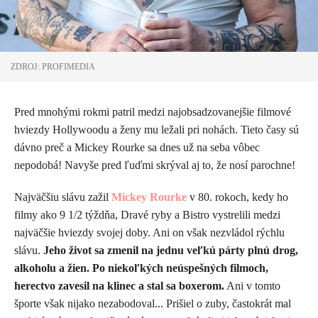
ZDROJ: PROFIMEDIA
Pred mnohými rokmi patril medzi najobsadzovanejšie filmové
hviezdy Hollywoodu a ženy mu ležali pri nohách. Tieto časy sú
dávno preč a Mickey Rourke sa dnes už na seba vôbec
nepodobá! Navyše pred ľuďmi skrýval aj to, že nosí parochne!
Najväčšiu slávu zažil
Mickey Rourke
v 80. rokoch, kedy ho
filmy ako 9 1/2 týždňa, Dravé ryby a Bistro vystrelili medzi
najväčšie hviezdy svojej doby. Ani on však nezvládol rýchlu
slávu. ​
Jeho život sa zmenil na jednu veľkú párty plnú drog,
alkoholu a žien. Po niekoľkých neúspešných filmoch,
herectvo zavesil na klinec a stal sa boxerom.
Ani v tomto
športe však nijako nezabodoval... Prišiel o zuby, častokrát mal