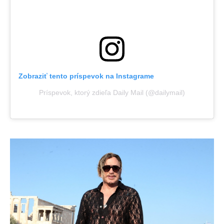
Zobraziť tento príspevok na Instagrame
Príspevok, ktorý zdieľa Daily Mail (@dailymail)