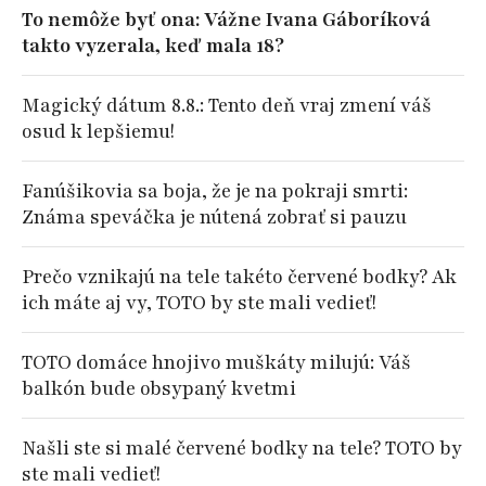
To nemôže byť ona: Vážne Ivana Gáboríková
takto vyzerala, keď mala 18?
Magický dátum 8.8.: Tento deň vraj zmení váš
osud k lepšiemu!
Fanúšikovia sa boja, že je na pokraji smrti:
Známa speváčka je nútená zobrať si pauzu
Prečo vznikajú na tele takéto červené bodky? Ak
ich máte aj vy, TOTO by ste mali vedieť!
TOTO domáce hnojivo muškáty milujú: Váš
balkón bude obsypaný kvetmi
Našli ste si malé červené bodky na tele? TOTO by
ste mali vedieť!