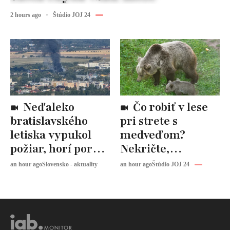
2 hours ago
Štúdio JOJ 24
Neďaleko
Čo robiť v lese
bratislavského
pri strete s
letiska vypukol
medveďom?
požiar, horí porast
Nekričte,
a odpad
odborník radí
an hour ago
Slovensko - aktuality
an hour ago
Štúdio JOJ 24
urobiť presný
opak