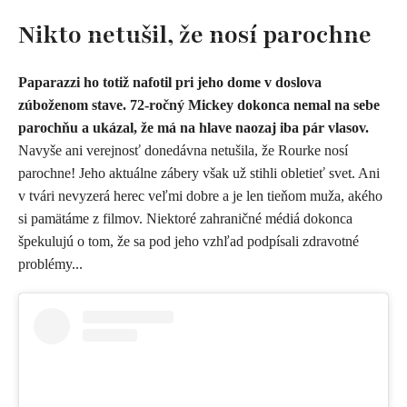
Nikto netušil, že nosí parochne
Paparazzi ho totiž nafotil pri jeho dome v doslova
zúboženom stave. 72-ročný Mickey dokonca nemal na sebe
parochňu a ukázal, že má na hlave naozaj iba pár vlasov.
Navyše ani verejnosť donedávna netušila, že Rourke nosí
parochne! Jeho aktuálne zábery však už stihli obletieť svet. Ani
v tvári nevyzerá herec veľmi dobre a je len tieňom muža, akého
si pamätáme z filmov. Niektoré zahraničné médiá dokonca
špekulujú o tom, že sa pod jeho vzhľad podpísali zdravotné
problémy...