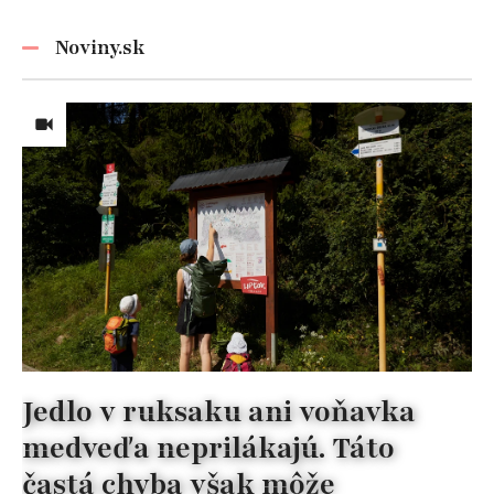
nikdy
nezabúdajte!
Noviny.sk
Jedlo v ruksaku ani voňavka
medveďa neprilákajú. Táto
častá chyba však môže