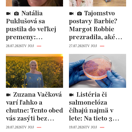
Natália
Tajomstvo
Puklušová sa
postavy Barbie?
pustila do veľkej
Margot Robbie
premeny:
prezradila, aké
Odborníci však
cviky jej pomohli
28.07.2026
TV JOJ
27.07.2026
TV JOJ
varujú, pozor na
spevniť celé telo
prísne diéty!
Zuzana Vačková
Listéria či
varí ľahko a
salmonelóza
chutne: Tento obed
číhajú najmä v
vás zasýti bez
lete: Na tieto 3
zbytočných kalórií
pravidlá pri jedle
20.07.2026
TV JOJ
19.07.2026
TV JOJ