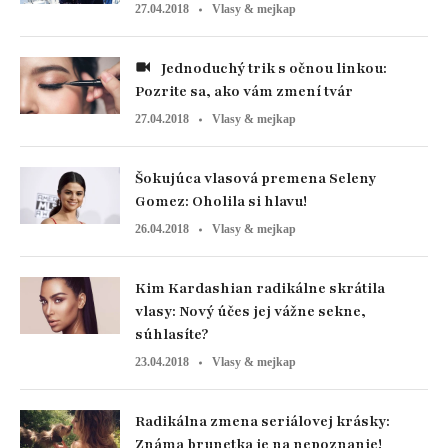
27.04.2018
Vlasy & mejkap
Jednoduchý trik s očnou linkou:
Pozrite sa, ako vám zmení tvár
27.04.2018
Vlasy & mejkap
Šokujúca vlasová premena Seleny
Gomez: Oholila si hlavu!
26.04.2018
Vlasy & mejkap
Kim Kardashian radikálne skrátila
vlasy: Nový účes jej vážne sekne,
súhlasíte?
23.04.2018
Vlasy & mejkap
Radikálna zmena seriálovej krásky:
Známa brunetka je na nepoznanie!