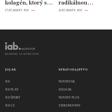
kolagén, ktorý si
radikálnou
zvládnete
zmenou účesu: Je
17.07.2026
TV JOJ
11.07.2026
TV JOJ
pripraviť aj vy!
z nej úplne iná
žena!
RIADIME SA KÓDEXOM
JOJ.SK
SPRAVODAJSTVO
JOJ
NOVINY.SK
JOJ PLAY
JOJ24.SK
JOJ ŠPORT
NOVINY PLUS
JOJ CZ
VIDEONOVINY