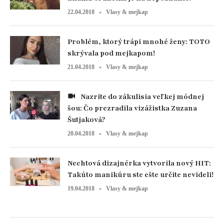
22.04.2018
Vlasy & mejkap
Problém, ktorý trápi mnohé ženy: TOTO
skrývala pod mejkapom!
21.04.2018
Vlasy & mejkap
Nazrite do zákulisia veľkej módnej
šou: Čo prezradila vizážistka Zuzana
Šutjaková?
20.04.2018
Vlasy & mejkap
Nechtová dizajnérka vytvorila nový HIT:
Takúto manikúru ste ešte určite nevideli!
19.04.2018
Vlasy & mejkap