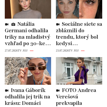
Natália
Sociálne siete sa
Germani odhalila
zbláznili do
triky na mladistvý
trendu, ktorý bol
vzhľad po 30-ke:
kedysi
Fungujú lepšie
katastrofou:
27.07.2026
TV JOJ
23.07.2026
TV JOJ
než drahá
„Mušie nohy“ sú
kozmetika
späť!
Ivana Gáborík
FOTO Andrea
odhalila jej trik na
Verešová
krásu: Domáci
prekvapila