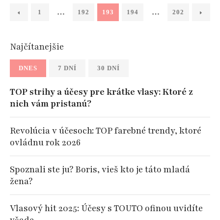
…
…
1
192
193
194
202
Najčítanejšie
DNES
7 DNÍ
30 DNÍ
TOP strihy a účesy pre krátke vlasy: Ktoré z
nich vám pristanú?
Revolúcia v účesoch: TOP farebné trendy, ktoré
ovládnu rok 2026
Spoznali ste ju? Boris, vieš kto je táto mladá
žena?
Vlasový hit 2025: Účesy s TOUTO ofinou uvidíte