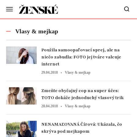
Vlasy & mejkap
Použila samoopaľovací sprej, ale na
niečo zabudla: FOTO jej tváre valcuje
internet
29.04.2018
Vlasy & mejkap
Zmeňte obyčajný cop na super účes:
TOTO dokáže jednoduchý vlasový trik
28.04.2018
Vlasy & mejkap
NENAMAĽOVANÁ Čírová: Ukázala, čo
skrýva pod mejkapom