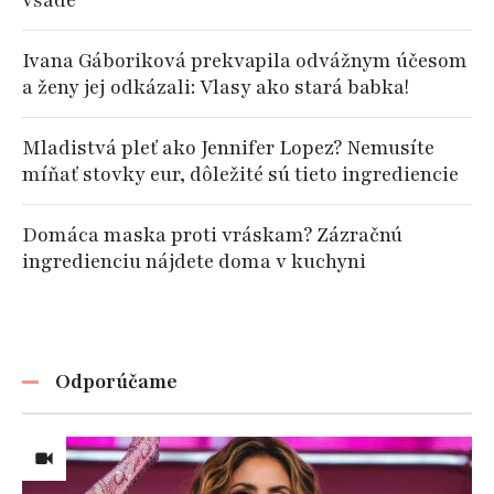
všade
Ivana Gáboriková prekvapila odvážnym účesom
a ženy jej odkázali: Vlasy ako stará babka!
Mladistvá pleť ako Jennifer Lopez? Nemusíte
míňať stovky eur, dôležité sú tieto ingrediencie
Domáca maska proti vráskam? Zázračnú
ingredienciu nájdete doma v kuchyni
Odporúčame