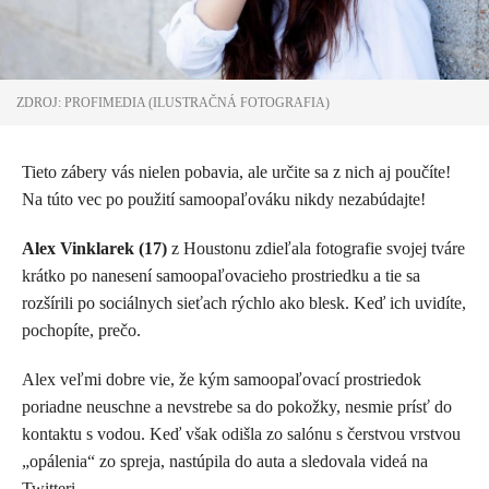
ZDROJ: PROFIMEDIA (ILUSTRAČNÁ FOTOGRAFIA)
Tieto zábery vás nielen pobavia, ale určite sa z nich aj poučíte!
Na túto vec po použití samoopaľováku nikdy nezabúdajte!
Alex Vinklarek (17)
z Houstonu zdieľala fotografie svojej tváre
krátko po nanesení samoopaľovacieho prostriedku a tie sa
rozšírili po sociálnych sieťach rýchlo ako blesk. Keď ich uvidíte,
pochopíte, prečo.
Alex veľmi dobre vie, že kým samoopaľovací prostriedok
poriadne neuschne a nevstrebe sa do pokožky, nesmie prísť do
kontaktu s vodou. Keď však odišla zo salónu s čerstvou vrstvou
„opálenia“ zo spreja, nastúpila do auta a sledovala videá na
Twitteri.