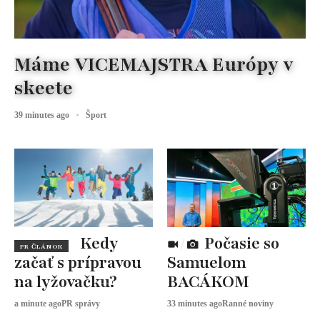
Máme VICEMAJSTRA Európy v
skeete
39 minutes ago
Šport
Kedy
Počasie so
PR ČLÁNOK
začať s prípravou
Samuelom
na lyžovačku?
BACÁKOM
a minute ago
PR správy
33 minutes ago
Ranné noviny