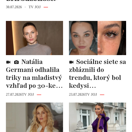
30.07.2026
TV JOJ
Natália
Sociálne siete sa
Germani odhalila
zbláznili do
triky na mladistvý
trendu, ktorý bol
vzhľad po 30-ke:
kedysi
Fungujú lepšie
katastrofou:
27.07.2026
TV JOJ
23.07.2026
TV JOJ
než drahá
„Mušie nohy“ sú
kozmetika
späť!