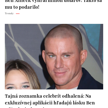
Ben Affleck vyhral milión dolárov: Takto sa
mu to podarilo!
Trendy
Tajná zoznamka celebrít odhalená: Na
exkluzívnej aplikácii hľadajú lásku Ben