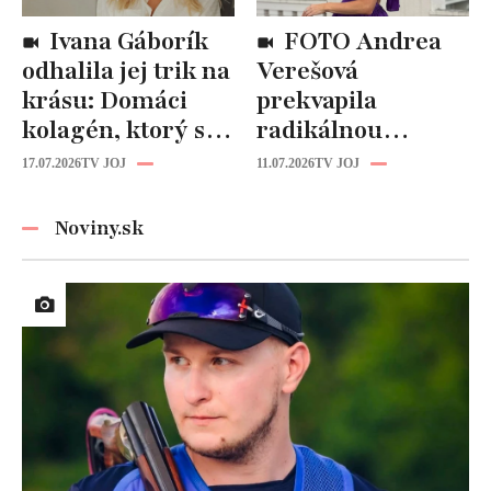
Ivana Gáborík
FOTO Andrea
odhalila jej trik na
Verešová
krásu: Domáci
prekvapila
kolagén, ktorý si
radikálnou
zvládnete
zmenou účesu: Je
17.07.2026
TV JOJ
11.07.2026
TV JOJ
pripraviť aj vy!
z nej úplne iná
žena!
Noviny.sk