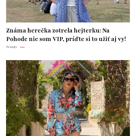
Známa herečka zotrela hejterku: Na
Pohode nie som VIP, príďte si to užiť aj vy!
Trendy