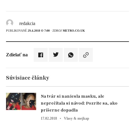
redakcia
PUBLIKOVANÉ
29.4.2018 O 7:00
· ZDROJ
METRO.CO.UK
Zdielať na
Súvisiace články
Na tvár si naniesla masku, ale
neprečítala si návod: Pozrite sa, ako
príšerne dopadla
17.02.2018
Vlasy & mejkap