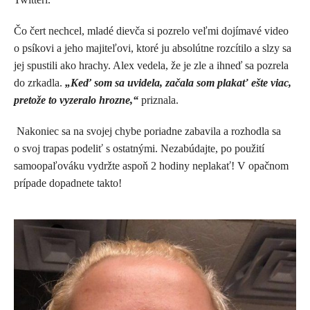
Čo čert nechcel, mladé dievča si pozrelo veľmi dojímavé video
o psíkovi a jeho majiteľovi, ktoré ju absolútne rozcítilo a slzy sa
jej spustili ako hrachy. Alex vedela, že je zle a ihneď sa pozrela
do zrkadla.
„Keď som sa uvidela, začala som plakať ešte viac,
pretože to vyzeralo hrozne,“
priznala.
Nakoniec sa na svojej chybe poriadne zabavila a rozhodla sa
o svoj trapas podeliť s ostatnými. Nezabúdajte, po použití
samoopaľováku vydržte aspoň 2 hodiny neplakať! V opačnom
prípade dopadnete takto!