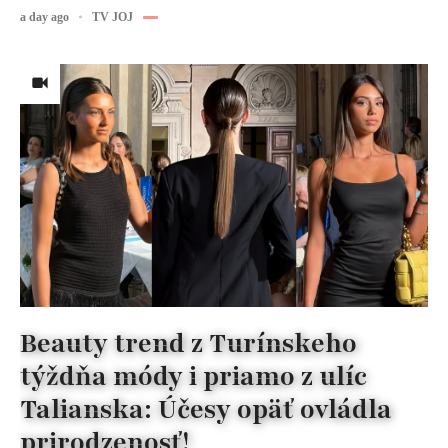
a day ago
TV JOJ
Beauty trend z Turínskeho
týždňa módy i priamo z ulíc
Talianska: Účesy opäť ovládla
prirodzenosť!