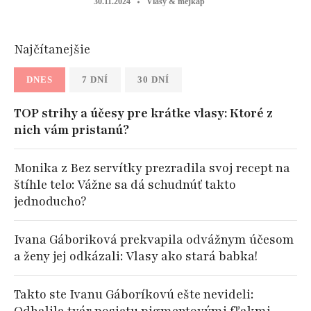
30.11.2024
Vlasy & mejkap
Najčítanejšie
DNES
7 DNÍ
30 DNÍ
TOP strihy a účesy pre krátke vlasy: Ktoré z
nich vám pristanú?
Monika z Bez servítky prezradila svoj recept na
štíhle telo: Vážne sa dá schudnúť takto
jednoducho?
Ivana Gáboriková prekvapila odvážnym účesom
a ženy jej odkázali: Vlasy ako stará babka!
Takto ste Ivanu Gáboríkovú ešte nevideli: