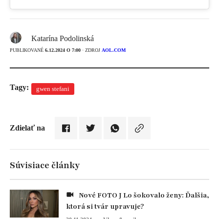
Katarína Podolinská
PUBLIKOVANÉ
6.12.2024 O 7:00
· ZDROJ
AOL.COM
Tagy:
gwen stefani
Zdielať na
Súvisiace články
Nové FOTO J Lo šokovalo ženy: Ďalšia,
ktorá si tvár upravuje?