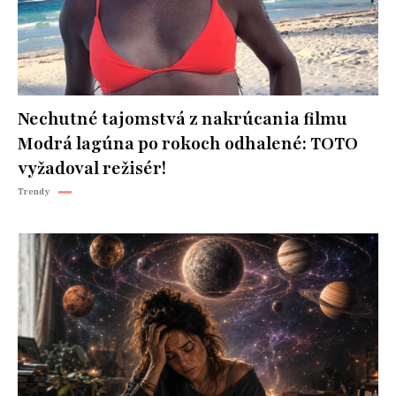
Nechutné tajomstvá z nakrúcania filmu
Modrá lagúna po rokoch odhalené: TOTO
vyžadoval režisér!
Trendy