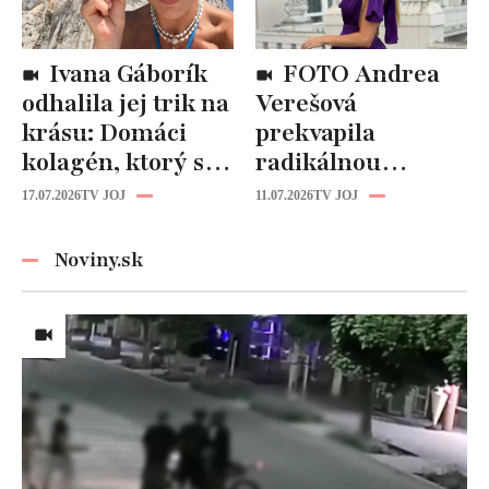
Ivana Gáborík
FOTO Andrea
odhalila jej trik na
Verešová
krásu: Domáci
prekvapila
kolagén, ktorý si
radikálnou
zvládnete
zmenou účesu: Je
17.07.2026
TV JOJ
11.07.2026
TV JOJ
pripraviť aj vy!
z nej úplne iná
žena!
Noviny.sk