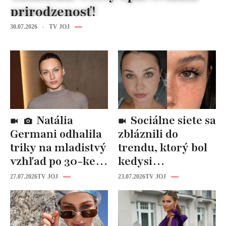
prirodzenosť!
30.07.2026
TV JOJ
Natália
Sociálne siete sa
Germani odhalila
zbláznili do
triky na mladistvý
trendu, ktorý bol
vzhľad po 30-ke:
kedysi
Fungujú lepšie
katastrofou:
27.07.2026
TV JOJ
23.07.2026
TV JOJ
než drahá
„Mušie nohy“ sú
kozmetika
späť!