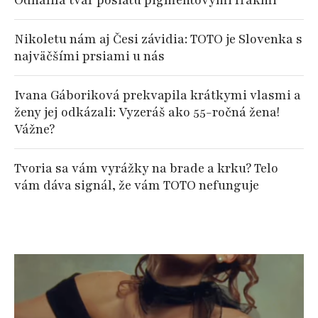
Odhalila tvár posiatu pigmentovými fľakmi
Nikoletu nám aj Česi závidia: TOTO je Slovenka s
najväčšími prsiami u nás
Ivana Gáboriková prekvapila krátkymi vlasmi a
ženy jej odkázali: Vyzeráš ako 55-ročná žena!
Vážne?
Tvoria sa vám vyrážky na brade a krku? Telo
vám dáva signál, že vám TOTO nefunguje