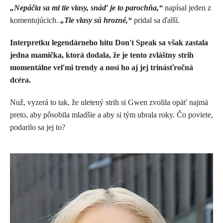
„Nepáčia sa mi tie vlasy, snáď je to parochňa,“
napísal jeden z
komentujúcich.
„Tie vlasy sú hrozné,“
pridal sa ďalší.
Interpretku legendárneho hitu Don't Speak sa však zastala
jedna mamička, ktorá dodala, že je tento zvláštny strih
momentálne veľmi trendy a nosí ho aj jej trinásťročná
dcéra.
Nuž, vyzerá to tak, že uletený strih si Gwen zvolila opäť najmä
preto, aby pôsobila mladšie a aby si tým ubrala roky. Čo poviete,
podarilo sa jej to?