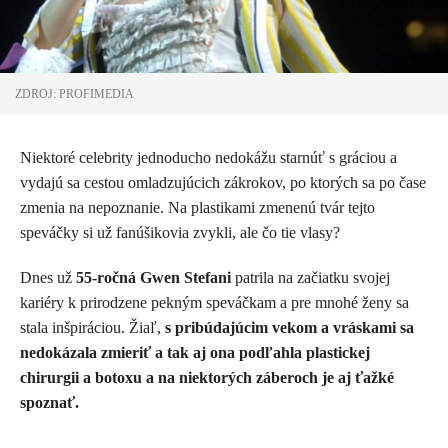
ZDROJ: PROFIMEDIA
Niektoré celebrity jednoducho nedokážu starnúť s gráciou a
vydajú sa cestou omladzujúcich zákrokov, po ktorých sa po čase
zmenia na nepoznanie. Na plastikami zmenenú tvár tejto
speváčky si už fanúšikovia zvykli, ale čo tie vlasy?
Dnes už
55-ročná Gwen Stefani
patrila na začiatku svojej
kariéry k prirodzene pekným speváčkam a pre mnohé ženy sa
stala inšpiráciou. Žiaľ,
s pribúdajúcim vekom a vráskami sa
nedokázala zmieriť a tak aj ona podľahla plastickej
chirurgii a botoxu a na niektorých záberoch je aj ťažké
spoznať.