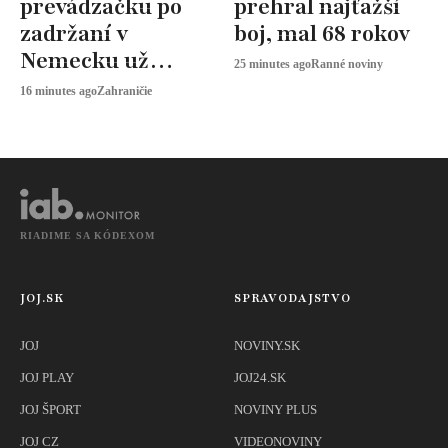
prevádzačku po
prehral najťažší
zadržaní v
boj, mal 68 rokov
Nemecku už
25 minutes ago
Ranné noviny
previezli späť na
16 minutes ago
Zahraničie
Slovensko
RIADIME SA KÓDEXOM
JOJ.SK
SPRAVODAJSTVO
JOJ
NOVINY.SK
JOJ PLAY
JOJ24.SK
JOJ ŠPORT
NOVINY PLUS
JOJ CZ
VIDEONOVINY