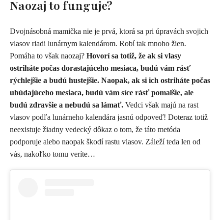
Naozaj to funguje?
Dvojnásobná mamička nie je prvá, ktorá sa pri úpravách svojich
vlasov riadi lunárnym kalendárom. Robí tak mnoho žien.
Pomáha to však naozaj?
Hovorí sa totiž, že ak si vlasy
ostriháte počas dorastajúceho mesiaca, budú vám rásť
rýchlejšie a budú hustejšie. Naopak, ak si ich ostriháte počas
ubúdajúceho mesiaca, budú vám síce rásť pomalšie, ale
budú zdravšie a nebudú sa lámať.
Vedci však majú na rast
vlasov podľa lunárneho kalendára jasnú odpoveď! Doteraz totiž
neexistuje žiadny vedecký dôkaz o tom, že táto metóda
podporuje alebo naopak škodí rastu vlasov. Záleží teda len od
vás, nakoľko tomu veríte…