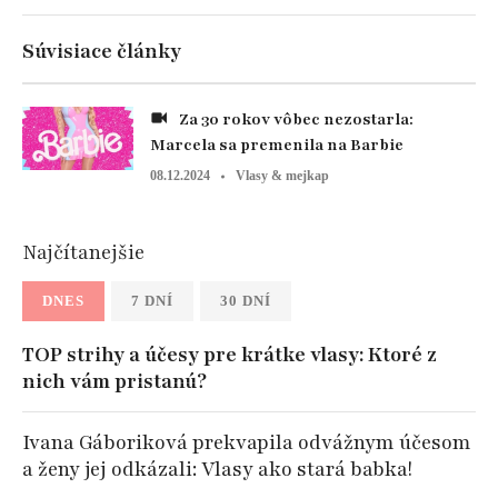
Súvisiace články
Za 30 rokov vôbec nezostarla:
Marcela sa premenila na Barbie
08.12.2024
Vlasy & mejkap
Najčítanejšie
DNES
7 DNÍ
30 DNÍ
TOP strihy a účesy pre krátke vlasy: Ktoré z
nich vám pristanú?
Ivana Gáboriková prekvapila odvážnym účesom
a ženy jej odkázali: Vlasy ako stará babka!