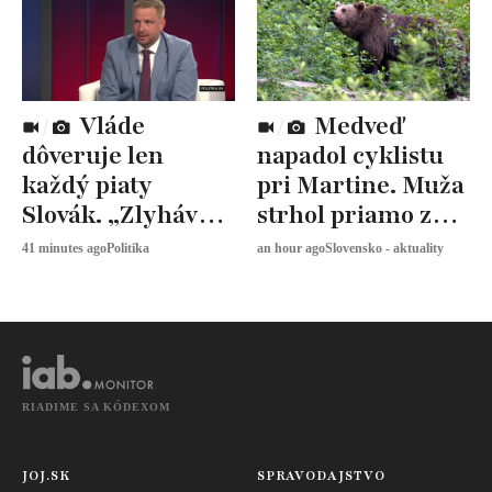
Vláde
Medveď
dôveruje len
napadol cyklistu
každý piaty
pri Martine. Muža
Slovák. „Zlyhávajú
strhol priamo z
všetci politici,“
bicykla
41 minutes ago
Politika
an hour ago
Slovensko - aktuality
reaguje Šaško
RIADIME SA KÓDEXOM
JOJ.SK
SPRAVODAJSTVO