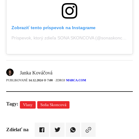
Zobraziť tento príspevok na Instagrame
Príspevok, ktorý zdieľa SONA SKONCOVA (@sonaskoncova)
Janka Kováčová
PUBLIKOVANÉ
14.12.2024 O 7:00
· ZDROJ
MARCA.COM
Tagy:
Vlasy
Soňa Skoncová
Zdielať na