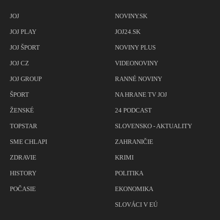
JOJ
NOVINY.SK
JOJ PLAY
JOJ24.SK
JOJ ŠPORT
NOVINY PLUS
JOJ CZ
VIDEONOVINY
JOJ GROUP
RANNÉ NOVINY
ŠPORT
NA HRANE TV JOJ
ŽENSKÉ
24 PODCAST
TOPSTAR
SLOVENSKO - AKTUALITY
SME CHLAPI
ZAHRANIČIE
ZDRAVIE
KRIMI
HISTORY
POLITIKA
POČASIE
EKONOMIKA
SLOVÁCI V EÚ