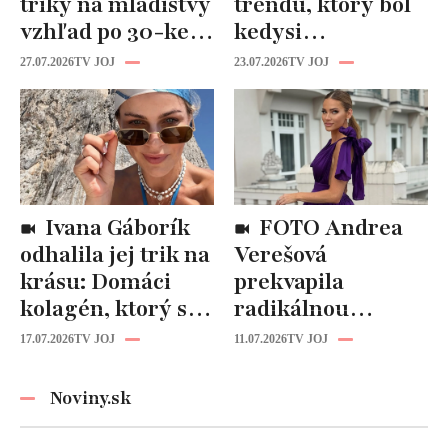
triky na mladistvý
trendu, ktorý bol
vzhľad po 30-ke:
kedysi
Fungujú lepšie
katastrofou:
27.07.2026
TV JOJ
23.07.2026
TV JOJ
než drahá
„Mušie nohy“ sú
kozmetika
späť!
Ivana Gáborík
FOTO Andrea
odhalila jej trik na
Verešová
krásu: Domáci
prekvapila
kolagén, ktorý si
radikálnou
zvládnete
zmenou účesu: Je
17.07.2026
TV JOJ
11.07.2026
TV JOJ
pripraviť aj vy!
z nej úplne iná
žena!
Noviny.sk