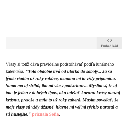
Embed kód
Vlasy si totiž dáva pravidelne podstrihávať podľa lunárneho
kalendára.
"Toto obdobie trvá od utorka do soboty... Ja sa
týmto riadim už roky rokúce, mamina mi to vždy pripomína.
Sama ma aj strihá, iba mi vlasy podstrihne... Myslím si, že aj
toto je jeden z dobrých tipov, ako udržať korunu krásy naozaj
krásnu, pretože u mňa to už roky zaberá. Musím povedať, že
moje vlasy sú vždy úžasné, hlavne mi veľmi rýchlo narastú a
sú hustejšie,"
priznala Soňa
.