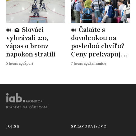
Slováci
Čakáte s
vyhrávali 2:0,
dovolenkou na
zápas o bronz
poslednú chvíľu?
napokon stratili
Ceny prekvapujú,
odborníci radia
5 hours ago
Šport
7 hours ago
Zahraničie
toto
RIADIME SA KÓDEXOM
JOJ.SK
SPRAVODAJSTVO