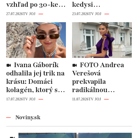
vzhľad po 30-ke:
kedysi
Fungujú lepšie
katastrofou:
27.07.2026
TV JOJ
23.07.2026
TV JOJ
než drahá
„Mušie nohy“ sú
kozmetika
späť!
Ivana Gáborík
FOTO Andrea
odhalila jej trik na
Verešová
krásu: Domáci
prekvapila
kolagén, ktorý si
radikálnou
zvládnete
zmenou účesu: Je
17.07.2026
TV JOJ
11.07.2026
TV JOJ
pripraviť aj vy!
z nej úplne iná
žena!
Noviny.sk