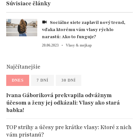
Súvisiace články
Sociálne siete zaplavil nový trend,
vďaka ktorému vám vlasy rýchlo
narastú: Ako to funguje?
20.06.2023
Vlasy & mejkap
Najčítanejšie
DNES
7 DNÍ
30 DNÍ
Ivana Gáboriková prekvapila odvážnym
účesom a ženy jej odkázali: Vlasy ako stará
babka!
TOP strihy a účesy pre krátke vlasy: Ktoré z nich
vám pristanú?