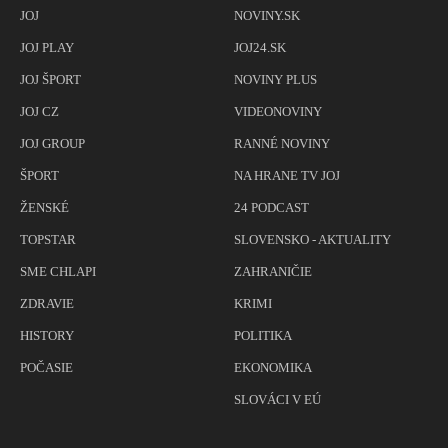
JOJ
NOVINY.SK
JOJ PLAY
JOJ24.SK
JOJ ŠPORT
NOVINY PLUS
JOJ CZ
VIDEONOVINY
JOJ GROUP
RANNÉ NOVINY
ŠPORT
NA HRANE TV JOJ
ŽENSKÉ
24 PODCAST
TOPSTAR
SLOVENSKO - AKTUALITY
SME CHLAPI
ZAHRANIČIE
ZDRAVIE
KRIMI
HISTORY
POLITIKA
POČASIE
EKONOMIKA
SLOVÁCI V EÚ