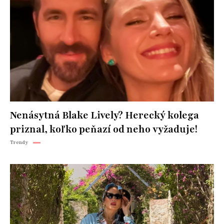
Nenásytná Blake Lively? Herecký kolega
priznal, koľko peňazí od neho vyžaduje!
Trendy