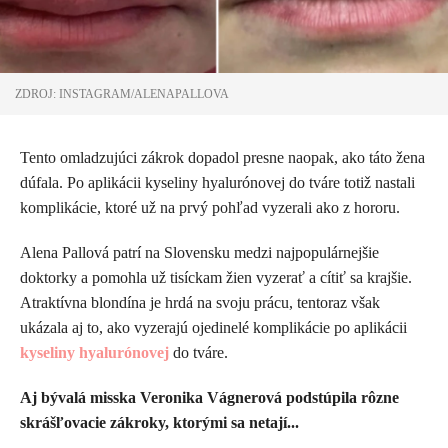
ZDROJ: INSTAGRAM/ALENAPALLOVA
Tento omladzujúci zákrok dopadol presne naopak, ako táto žena
dúfala. Po aplikácii kyseliny hyalurónovej do tváre totiž nastali
komplikácie, ktoré už na prvý pohľad vyzerali ako z hororu.
Alena Pallová patrí na Slovensku medzi najpopulárnejšie
doktorky a pomohla už tisíckam žien vyzerať a cítiť sa krajšie.
Atraktívna blondína je hrdá na svoju prácu, tentoraz však
ukázala aj to, ako vyzerajú ojedinelé komplikácie po aplikácii
kyseliny hyalurónovej
do tváre.
Aj bývalá misska Veronika Vágnerová podstúpila rôzne
skrášľovacie zákroky, ktorými sa netají...