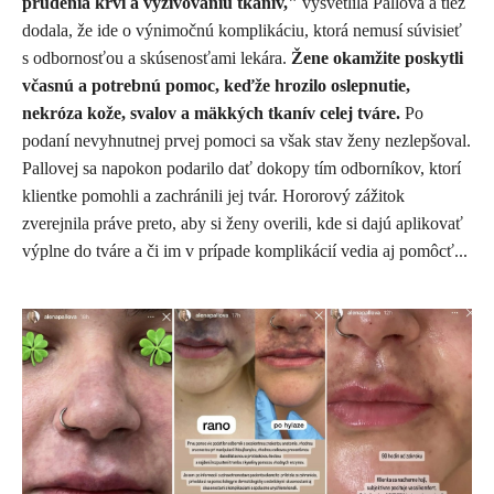
prúdenia krvi a vyživovaniu tkanív,"
vysvetlila Pallová a tiež
dodala, že ide o výnimočnú komplikáciu, ktorá nemusí súvisieť
s odbornosťou a skúsenosťami lekára.
Žene okamžite poskytli
včasnú a potrebnú pomoc, keďže hrozilo oslepnutie,
nekróza kože, svalov a mäkkých tkanív celej tváre.
Po
podaní nevyhnutnej prvej pomoci sa však stav ženy nezlepšoval.
Pallovej sa napokon podarilo dať dokopy tím odborníkov, ktorí
klientke pomohli a zachránili jej tvár. Hororový zážitok
zverejnila práve preto, aby si ženy overili, kde si dajú aplikovať
výplne do tváre a či im v prípade komplikácií vedia aj pomôcť...