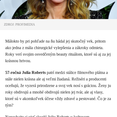
ZDROJ: PROFIMEDIA
Málokto by pri pohľade na ňu hádal jej skutočný vek, pritom
ako jedna z mála chirurgické vylepšenia a zákroky odmieta.
Roky verí svojim osvedčeným beauty rituálom, ktoré sú aj za jej
krásnou hrivou.
57-ročná Julia Roberts
patrí medzi stálice filmového plátna a
stále nielen krásna ale aj veľmi žiadaná. Režiséri a producenti
oceňujú, že vyzerá prirodzene a svoj vek nosí s gráciou. Ženy ju
roky obdivujú a mnohé obdivujú nielen jej tvár, ale aj vlasy,
ktoré sú v akomkoľvek účese vždy zdravé a pestované. Čo je za
tým?
Nenechajte si ujsť skvelú Juliu Roberts v kultovom