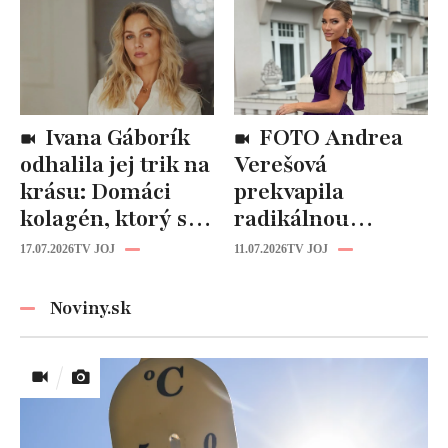
kozmetika
späť!
Ivana Gáborík
FOTO Andrea
odhalila jej trik na
Verešová
krásu: Domáci
prekvapila
kolagén, ktorý si
radikálnou
zvládnete
zmenou účesu: Je
17.07.2026
TV JOJ
11.07.2026
TV JOJ
pripraviť aj vy!
z nej úplne iná
žena!
Noviny.sk