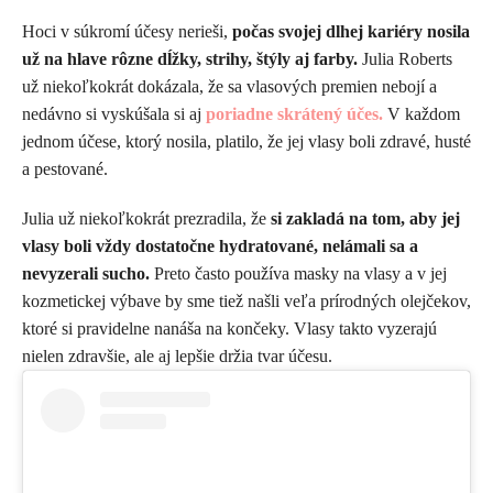
Hoci v súkromí účesy nerieši,
počas svojej dlhej kariéry nosila
už na hlave rôzne dĺžky, strihy, štýly aj farby.
Julia Roberts
už niekoľkokrát dokázala, že sa vlasových premien nebojí a
nedávno si vyskúšala si aj
poriadne skrátený účes.
V každom
jednom účese, ktorý nosila, platilo, že jej vlasy boli zdravé, husté
a pestované.
Julia už niekoľkokrát prezradila, že
si zakladá na tom, aby jej
vlasy boli vždy dostatočne hydratované, nelámali sa a
nevyzerali sucho.
Preto často používa masky na vlasy a v jej
kozmetickej výbave by sme tiež našli veľa prírodných olejčekov,
ktoré si pravidelne nanáša na končeky. Vlasy takto vyzerajú
nielen zdravšie, ale aj lepšie držia tvar účesu.