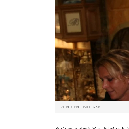
ZDROJ: PROFIMEDIA.SK
Správne zvolený účes dokáže s kaž