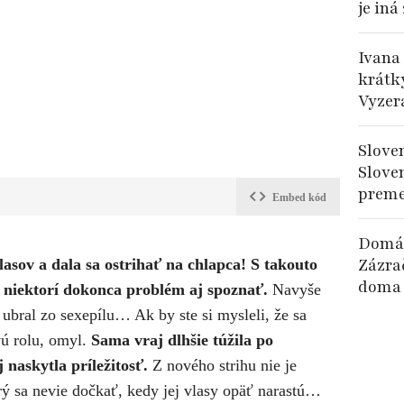
je iná
Ivana
krátky
Vyzer
Slove
Slove
preme
Embed kód
Domác
Zázra
lasov a dala sa ostrihať na chlapca! S takouto
doma 
niektorí dokonca problém aj spoznať.
Navyše
 ubral zo sexepílu… Ak by ste si mysleli, že sa
vú rolu, omyl.
Sama vraj dlhšie túžila po
 naskytla príležitosť.
Z nového strihu nie je
rý sa nevie dočkať, kedy jej vlasy opäť narastú…