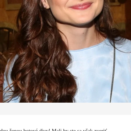
dou ženou hotové divy! Mali by ste sa však zveriť