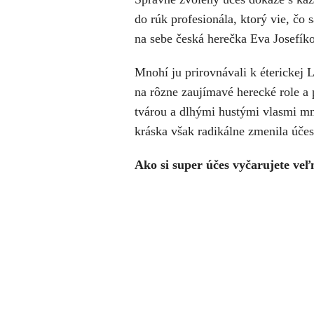
do rúk profesionála, ktorý vie, čo
na sebe česká herečka Eva Josefík
Mnohí ju prirovnávali k éterickej L
na rôzne zaujímavé herecké role a 
tvárou a dlhými hustými vlasmi mn
kráska však radikálne zmenila účes
Ako si super účes vyčarujete ve