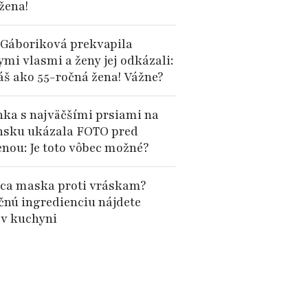
 žena!
 Gáboriková prekvapila
mi vlasmi a ženy jej odkázali:
áš ako 55-ročná žena! Vážne?
nka s najväčšími prsiami na
nsku ukázala FOTO pred
nou: Je toto vôbec možné?
a maska proti vráskam?
čnú ingredienciu nájdete
v kuchyni