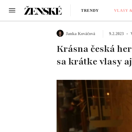
TRENDY
VLASY 
Janka Kováčová
9.2.2023
Krásna česká here
sa krátke vlasy a