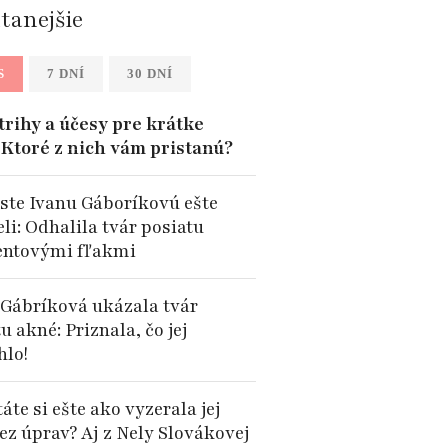
ítanejšie
S
7 DNÍ
30 DNÍ
trihy a účesy pre krátke
: Ktoré z nich vám pristanú?
 ste Ivanu Gáboríkovú ešte
li: Odhalila tvár posiatu
ntovými fľakmi
 Gábríková ukázala tvár
u akné: Priznala, čo jej
lo!
te si ešte ako vyzerala jej
ez úprav? Aj z Nely Slovákovej