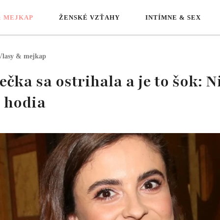
& MEJKAP
ŽENSKÉ VZŤAHY
INTÍMNE & SEX
Vlasy & mejkap
čka sa ostrihala a je to šok:
j hodia