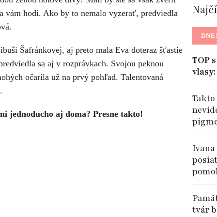
Najč
 sa vám hodí. Ako by to nemalo vyzerať, predviedla
ová.
DNE
ibuši Šafránkovej, aj preto mala Eva doteraz šťastie
TOP s
predviedla sa aj v rozprávkach. Svojou peknou
vlasy
ohých očarila už na prvý pohľad. Talentovaná
.
Takto
nevide
ľmi jednoducho aj doma? Presne takto!
pigme
Ivana
posiat
pomoh
Pamätá
tvár b