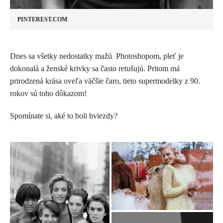
PINTEREST.COM
Dnes sa všetky nedostatky mažú Photoshopom, pleť je
dokonalá a ženské krivky sa často retušujú. Pritom má
prirodzená krása oveľa väčšie čaro, tieto supermodelky z 90.
rokov sú toho dôkazom!
Spomínate si, aké to boli hviezdy?