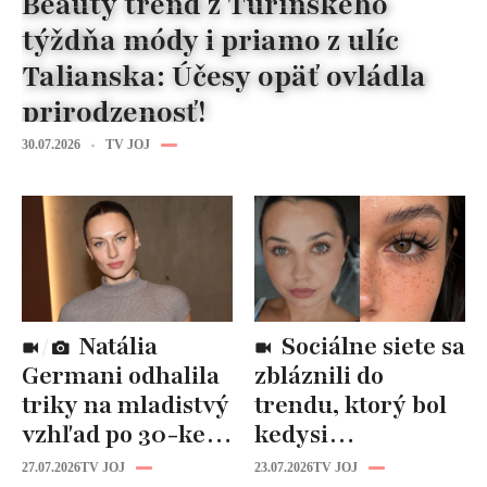
Beauty trend z Turínskeho
týždňa módy i priamo z ulíc
Talianska: Účesy opäť ovládla
prirodzenosť!
30.07.2026
TV JOJ
Natália
Sociálne siete sa
Germani odhalila
zbláznili do
triky na mladistvý
trendu, ktorý bol
vzhľad po 30-ke:
kedysi
Fungujú lepšie
katastrofou:
27.07.2026
TV JOJ
23.07.2026
TV JOJ