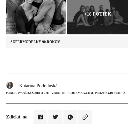
+18 FOTIEK
SUPERMODELKY 90.ROKOV
Katarína Podolinská
PUBLIKOVANÉ
8.12.2018 O 7:00
· ZDROJ
REDBOOKMAG.COM
,
PROZENY.BLESK.CZ
Zdielať na