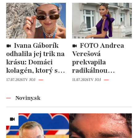
než drahá
„Mušie nohy“ sú
kozmetika
späť!
Ivana Gáborík
FOTO Andrea
odhalila jej trik na
Verešová
krásu: Domáci
prekvapila
kolagén, ktorý si
radikálnou
zvládnete
zmenou účesu: Je
17.07.2026
TV JOJ
11.07.2026
TV JOJ
pripraviť aj vy!
z nej úplne iná
žena!
Noviny.sk