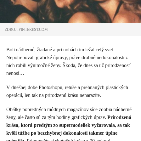
ZDROJ: PINTEREST.COM
Boli nádherné, žiadané a pri nohách im ležal celý svet.
Nepotrebovali grafické úpravy, práve drobné nedokonalosti z
nich robili výnimočné ženy. Škoda, že dnes sa už prirodzenosť
nenosí…
V dnešnej dobe Photoshopu, retuše a prehnaných plastických
operácií, len tak na prirodzenú krásu nenarazíte.
Obálky popredných módnych magazínov síce zdobia nádherné
ženy, ale často sú za tým hodiny grafických úprav.
Prirodzená
krása, ktorá predtým zo supermodeliek vyžarovala, sa tak
kvôli túžbe po bezchybnej dokonalosti takmer úplne
vytratila.
Pripomeňte si skutočnú krásu z 90. rokov!