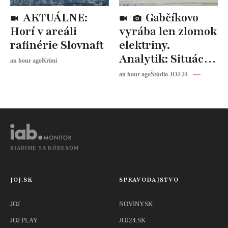
AKTUÁLNE:
Gabčíkovo
Horí v areáli
vyrába len zlomok
rafinérie Slovnaft
elektriny.
Analytik: Situácia
an hour ago
Krimi
je historicky
an hour ago
Štúdio JOJ 24
výnimočná
RIADIME SA KÓDEXOM
JOJ.SK
SPRAVODAJSTVO
JOJ
NOVINY.SK
JOJ PLAY
JOJ24.SK