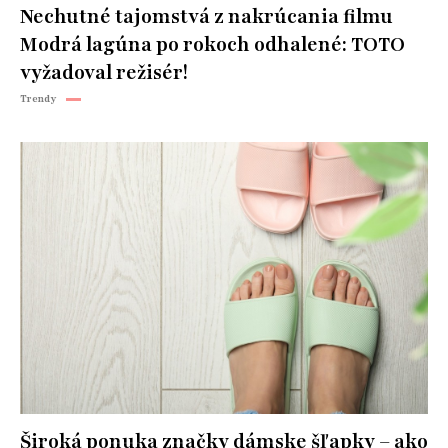
Nechutné tajomstvá z nakrúcania filmu
Modrá lagúna po rokoch odhalené: TOTO
vyžadoval režisér!
Trendy
Široká ponuka značky dámske šľapky – ako