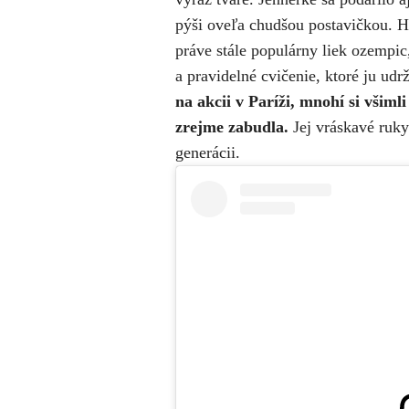
pýši oveľa chudšou postavičkou. Ho
práve stále populárny liek ozempic
a pravidelné cvičenie, ktoré ju udrž
na akcii v Paríži, mnohí si všimli
zrejme zabudla.
Jej vráskavé ruky 
generácii.