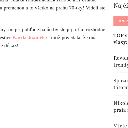
Najč
u premenou a to všetko na prahu 70-tky! Videli ste
DNE
ny, no pri pohľade na ňu by ste jej toľko rozhodne
TOP s
estier
Kardashianiek
si totiž povedala, že ona
vlasy
 je dôkaz!
Revol
trend
Spozna
táto 
Nikole
prsia
V let