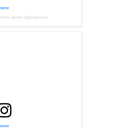
grame
a Kris Jenner (@krisjenner)
grame