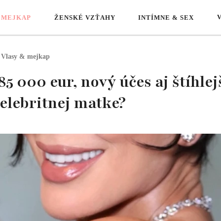
 MEJKAP
ŽENSKÉ VZŤAHY
INTÍMNE & SEX
Vlasy & mejkap
85 000 eur, nový účes aj štíhle
elebritnej matke?