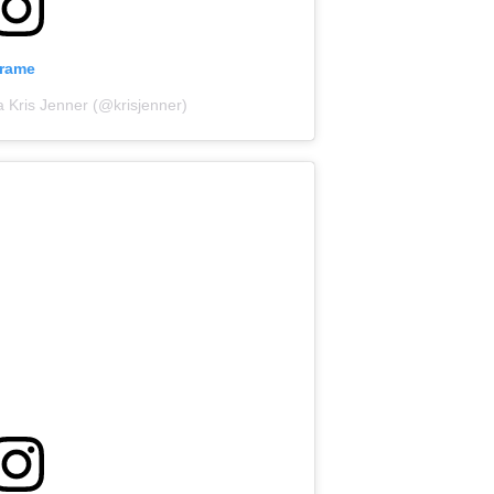
grame
a Kris Jenner (@krisjenner)