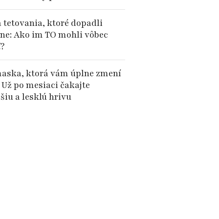
tetovania, ktoré dopadli
rne: Ako im TO mohli vôbec
ť?
aska, ktorá vám úplne zmení
 Už po mesiaci čakajte
šiu a lesklú hrivu