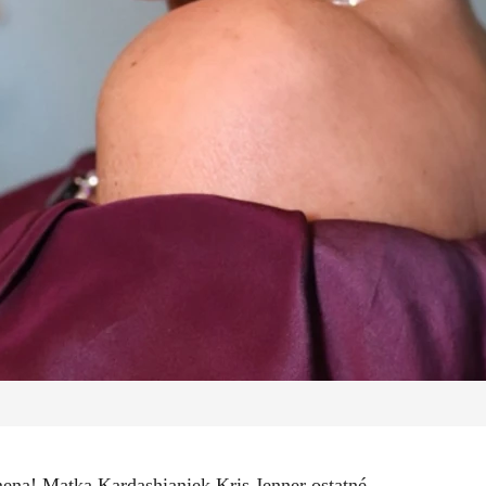
mena! Matka Kardashianiek Kris Jenner ostatné