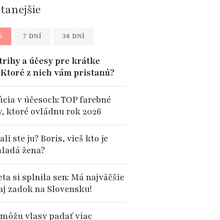
ítanejšie
S
7 DNÍ
30 DNÍ
trihy a účesy pre krátke
: Ktoré z nich vám pristanú?
úcia v účesoch: TOP farebné
y, ktoré ovládnu rok 2026
li ste ju? Boris, vieš kto je
mladá žena?
ta si splnila sen: Má najväčšie
 aj zadok na Slovensku!
e môžu vlasy padať viac