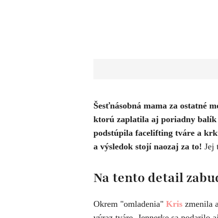
​Šesťnásobná mama za ostatné me
ktorú zaplatila aj poriadny balík
podstúpila facelifting tváre a k
a výsledok stojí naozaj za to!
Jej 
Na tento detail zabu
Okrem "omladenia"
Kris
zmenila aj
výraz tváre. Jennerke sa podarilo 