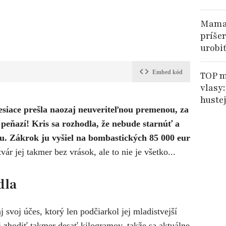
Mama 
príše
urobi
Embed kód
TOP m
vlasy:
hustej
siace prešla naozaj neuveriteľnou premenou, za
 peňazí! Kris sa rozhodla, že nebude starnúť a
rku. Zákrok ju vyšiel na bombastických 85 000 eur
tvár jej takmer bez vrások, ale to nie je všetko...
dla
 svoj účes, ktorý len podčiarkol jej mladistvejší
aj zhodiť takmer desať kilogramov, takže sa aktuálne