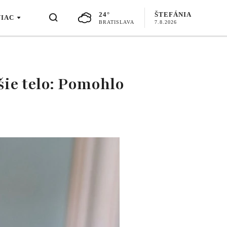
24°
ŠTEFÁNIA
VIAC
BRATISLAVA
7.8.2026
jšie telo: Pomohlo