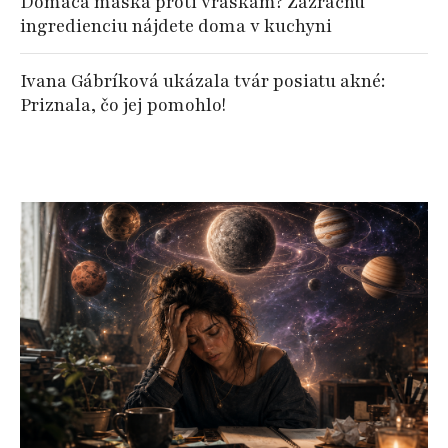
Domáca maska proti vráskam? Zázračnú
ingredienciu nájdete doma v kuchyni
Ivana Gábríková ukázala tvár posiatu akné:
Priznala, čo jej pomohlo!