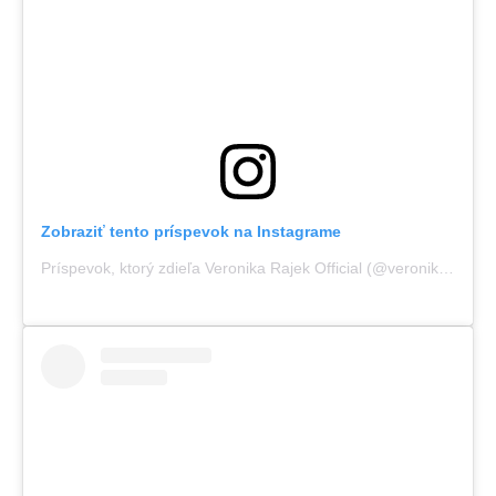
Zobraziť tento príspevok na Instagrame
Príspevok, ktorý zdieľa Veronika Rajek Official (@veronikarajek)