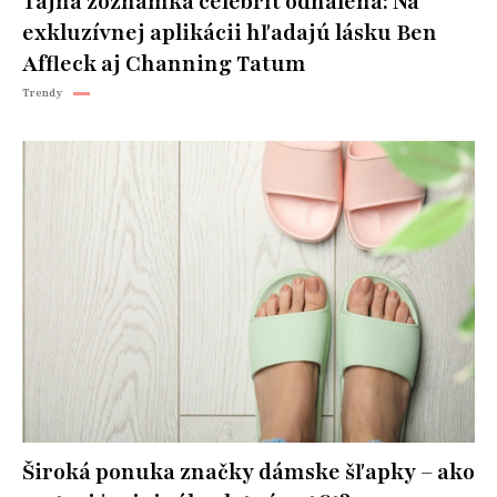
Tajná zoznamka celebrít odhalená: Na
exkluzívnej aplikácii hľadajú lásku Ben
Affleck aj Channing Tatum
Trendy
Široká ponuka značky dámske šľapky – ako