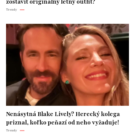
zostaviť originálny letný outfit?
Trendy
Nenásytná Blake Lively? Herecký kolega
priznal, koľko peňazí od neho vyžaduje!
Trendy