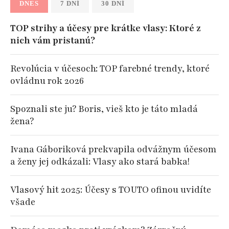
DNES
7 DNÍ
30 DNÍ
TOP strihy a účesy pre krátke vlasy: Ktoré z
nich vám pristanú?
Revolúcia v účesoch: TOP farebné trendy, ktoré
ovládnu rok 2026
Spoznali ste ju? Boris, vieš kto je táto mladá
žena?
Ivana Gáboriková prekvapila odvážnym účesom
a ženy jej odkázali: Vlasy ako stará babka!
Vlasový hit 2025: Účesy s TOUTO ofinou uvidíte
všade