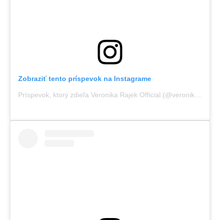
Zobraziť tento príspevok na Instagrame
Príspevok, ktorý zdieľa Veronika Rajek Official (@veronikarajek)