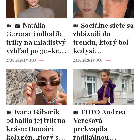
Natália
Sociálne siete sa
Germani odhalila
zbláznili do
triky na mladistvý
trendu, ktorý bol
vzhľad po 30-ke:
kedysi
Fungujú lepšie
katastrofou:
27.07.2026
TV JOJ
23.07.2026
TV JOJ
než drahá
„Mušie nohy“ sú
kozmetika
späť!
Ivana Gáborík
FOTO Andrea
odhalila jej trik na
Verešová
krásu: Domáci
prekvapila
kolagén, ktorý si
radikálnou