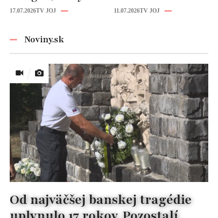
zvládnete
zmenou účesu: Je
17.07.2026
TV JOJ
11.07.2026
TV JOJ
pripraviť aj vy!
z nej úplne iná
žena!
Noviny.sk
Od najväčšej banskej tragédie
uplynulo 17 rokov. Pozostalí