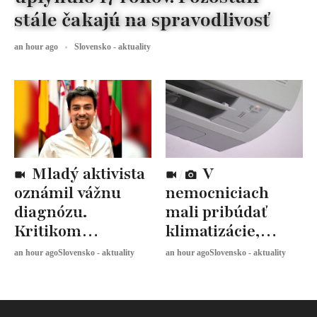
stále čakajú na spravodlivosť
an hour ago
Slovensko - aktuality
Mladý aktivista
V
oznámil vážnu
nemocniciach
diagnózu.
mali pribúdať
Kritikom
klimatizácie,
odkazuje: „Nikam
väčšina však zatiaľ
an hour ago
Slovensko - aktuality
an hour ago
Slovensko - aktuality
neodchádzam“
chýba.
Ministerstvo
vysvetľuje