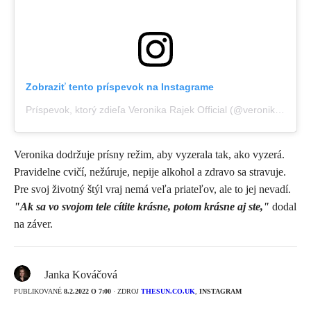
Zobraziť tento príspevok na Instagrame
Príspevok, ktorý zdieľa Veronika Rajek Official (@veronikarajek)
Veronika dodržuje prísny režim, aby vyzerala tak, ako vyzerá.
Pravidelne cvičí, nežúruje, nepije alkohol a zdravo sa stravuje.
Pre svoj životný štýl vraj nemá veľa priateľov, ale to jej nevadí.
"Ak sa vo svojom tele cítite krásne, potom krásne aj ste,"
dodal
na záver.
Janka Kováčová
PUBLIKOVANÉ
8.2.2022 O 7:00
· ZDROJ
THESUN.CO.UK
,
INSTAGRAM