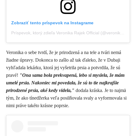
Zobraziť tento príspevok na Instagrame
Príspevok, ktorý zdieľa Veronika Rajek Official (@veronikarajek)
Veronika o sebe tvrdí, že je prirodzená a na tele a tvári nemá
žiadne úpravy. Dokonca to zašlo až tak ďaleko, že v Dubaji
vyhľadala lekárku, ktorá jej vyšetrila prsia a potvrdila, že sú
pravé!
"Ona sama bola prekvapená, lebo si myslela, že mám
umelé prsia. Nakoniec mi povedala, že sú to tie najkrajšie
prirodzené prsia, aké kedy videla,"
dodala kráska. Je to najmä
tým, že ako tínedžerka veľa posilňovala svaly a vyformovala si
nimi práve takéto krásne poprsie.