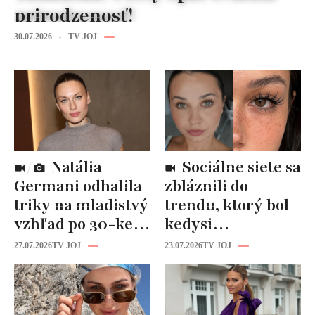
prirodzenosť!
30.07.2026
TV JOJ
Natália
Sociálne siete sa
Germani odhalila
zbláznili do
triky na mladistvý
trendu, ktorý bol
vzhľad po 30-ke:
kedysi
Fungujú lepšie
katastrofou:
27.07.2026
TV JOJ
23.07.2026
TV JOJ
než drahá
„Mušie nohy“ sú
kozmetika
späť!