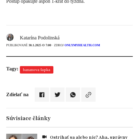
Postup opakujte aspoň 1-krát do týždňa.
Katarína Podolinská
PUBLIKOVANÉ
30.1.2025 O 7:00
· ZDROJ
ONLYMYHEALTH.COM
Tagy:
bananova šupka
Zdielať na
Súvisiace články
Ostrihať sa alebo nie? Aha, správny