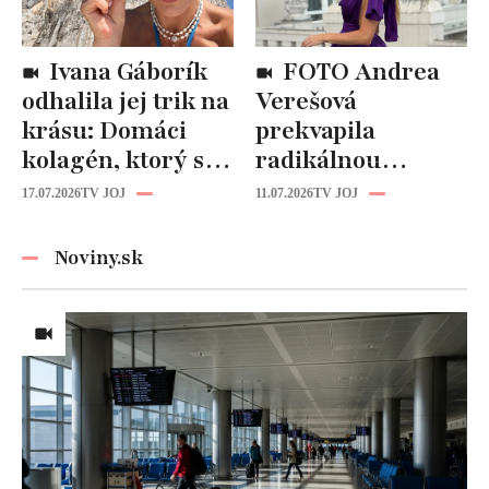
Ivana Gáborík
FOTO Andrea
odhalila jej trik na
Verešová
krásu: Domáci
prekvapila
kolagén, ktorý si
radikálnou
zvládnete
zmenou účesu: Je
17.07.2026
TV JOJ
11.07.2026
TV JOJ
pripraviť aj vy!
z nej úplne iná
žena!
Noviny.sk