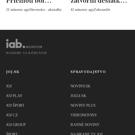
Príčinou bol
zatvorili desiatky
nelegálny
škôl
21 minutes ago
Slovensko - aktuality
42 minutes ago
Zahraničie
biologický odpad
RIADIME SA KÓDEXOM
JOJ.SK
SPRAVODAJSTVO
JOJ
NOVINY.SK
JOJ PLAY
JOJ24.SK
JOJ ŠPORT
NOVINY PLUS
JOJ CZ
VIDEONOVINY
JOJ GROUP
RANNÉ NOVINY
ŠPORT
NA HRANE TV JOJ