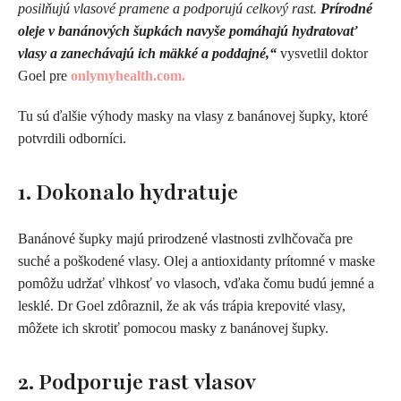
posilňujú vlasové pramene a podporujú celkový rast.
Prírodné
oleje v banánových šupkách navyše pomáhajú hydratovať
vlasy a zanechávajú ich mäkké a poddajné,“
vysvetlil doktor
Goel pre
onlymyhealth.com.
Tu sú ďalšie výhody masky na vlasy z banánovej šupky, ktoré
potvrdili odborníci.
1. Dokonalo hydratuje
Banánové šupky majú prirodzené vlastnosti zvlhčovača pre
suché a poškodené vlasy. Olej a antioxidanty prítomné v maske
pomôžu udržať vlhkosť vo vlasoch, vďaka čomu budú jemné a
lesklé. Dr Goel zdôraznil, že ak vás trápia krepovité vlasy,
môžete ich skrotiť pomocou masky z banánovej šupky.
2. Podporuje rast vlasov