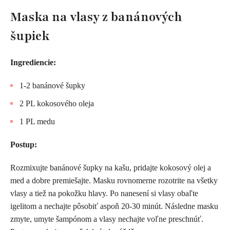
Maska na vlasy z banánových
šupiek
Ingrediencie:
1-2 banánové šupky
2 PL kokosového oleja
1 PL medu
Postup:
Rozmixujte banánové šupky na kašu, pridajte kokosový olej a
med a dobre premiešajte. Masku rovnomerne rozotrite na všetky
vlasy a tiež na pokožku hlavy. Po nanesení si vlasy obaľte
igelitom a nechajte pôsobiť aspoň 20-30 minút. Následne masku
zmyte, umyte šampónom a vlasy nechajte voľne preschnúť.