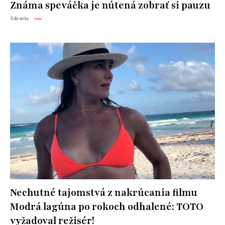
Známa speváčka je nútená zobrať si pauzu
Zdravie
Nechutné tajomstvá z nakrúcania filmu
Modrá lagúna po rokoch odhalené: TOTO
vyžadoval režisér!