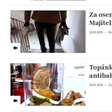
Za ose
Majite
24.02.2018
Kr
Topánky
antibak
20.01.2018
Za