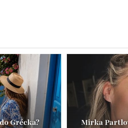
 do Grécka?
Mirka Partlo