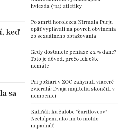
hviezda (†21) atletiky
Po smrti horolezca Nirmala Purju
opäť vyplávali na povrch obvinenia
í, keď
zo sexuálneho obťažovania
Kedy dostanete peniaze z 2 % dane?
Toto je dôvod, prečo ich ešte
nemáte
Pri požiari v ZOO zahynuli viaceré
zvieratá: Dvaja majitelia skončili v
la sa
nemocnici
Kaliňák ku žalobe "čurillovcov":
Nechápem, ako im to mohlo
napadnúť