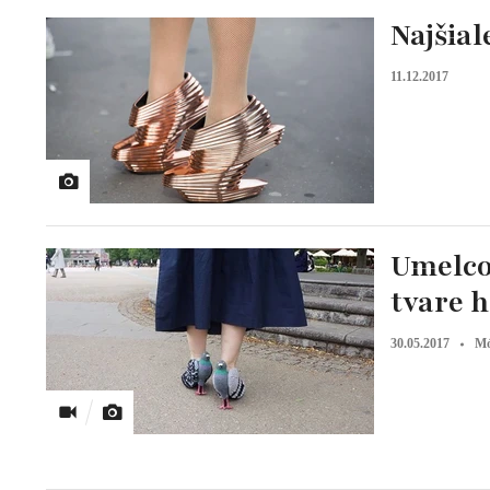
Najšial
11.12.2017
Umelco
tvare 
30.05.2017
M