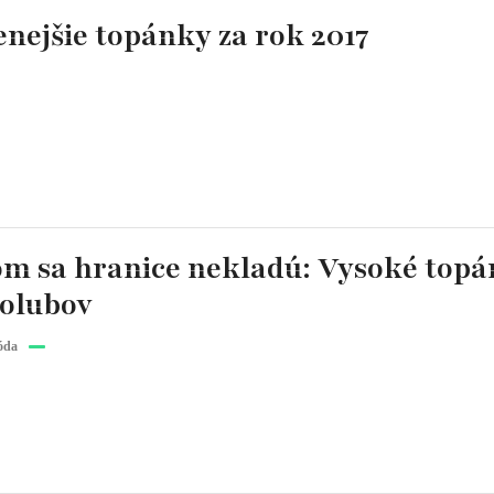
enejšie topánky za rok 2017
m sa hranice nekladú: Vysoké topá
holubov
óda