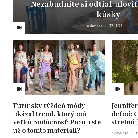
Nezabudnite si odtiaľ uloviť
kúsky
a day ago
TV JOJ
Turínsky týždeň módy
Jennifer
ukázal trend, ktorý má
deťmi: C
veľkú budúcnosť: Počuli ste
stretnúť 
už o tomto materiáli?
2 days ago
T