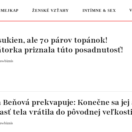
 MEJKAP
ŽENSKÉ VZŤAHY
INTÍMNE & SEX
sukien, ale 70 párov topánok!
torka priznala túto posadnutosť!
owbiznis
Beňová prekvapuje: Konečne sa jej 
sť tela vrátila do pôvodnej veľkosti
owbiznis