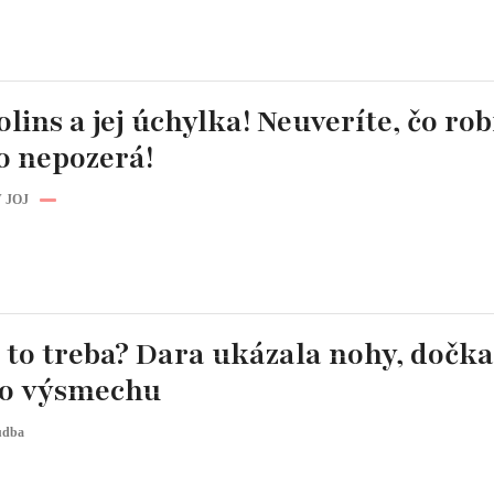
lins a jej úchylka! Neuveríte, čo rob
o nepozerá!
 JOJ
j to treba? Dara ukázala nohy, dočka
o výsmechu
udba