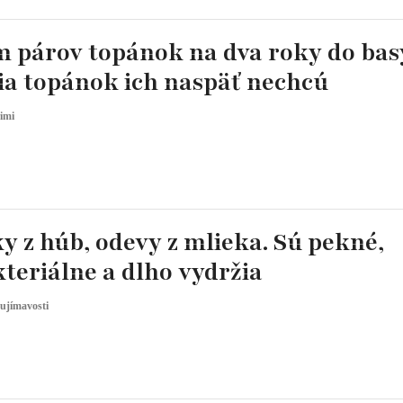
m párov topánok na dva roky do bas
lia topánok ich naspäť nechcú
imi
 z húb, odevy z mlieka. Sú pekné,
teriálne a dlho vydržia
ujímavosti