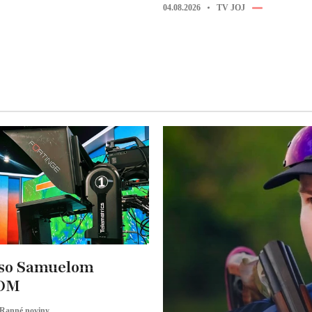
04.08.2026
TV JOJ
 so Samuelom
OM
Ranné noviny