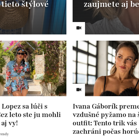
 tieto štýlové
zaujmete aj be
 Lopez sa lúči s
Ivana Gáborík preme
ez leto ste ju mohli
vzdušné pyžamo na 
aj vy!
outfit: Tento trik vás
zachráni počas horú
rendy