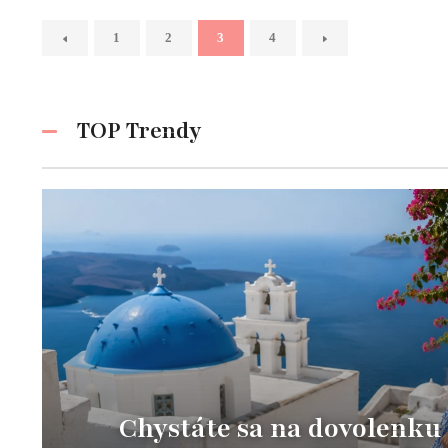
1
2
3
4
TOP Trendy
Chystáte sa na dovolenku