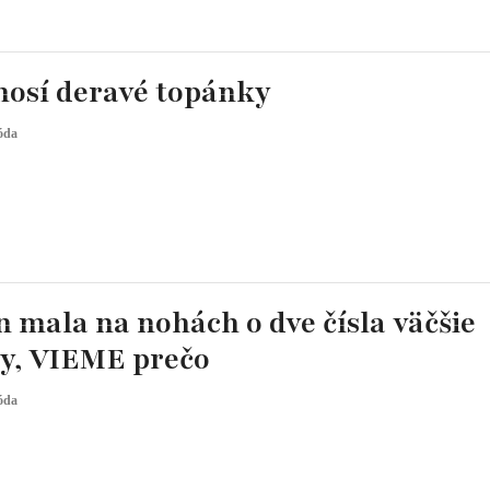
nosí deravé topánky
óda
 mala na nohách o dve čísla väčšie
y, VIEME prečo
óda