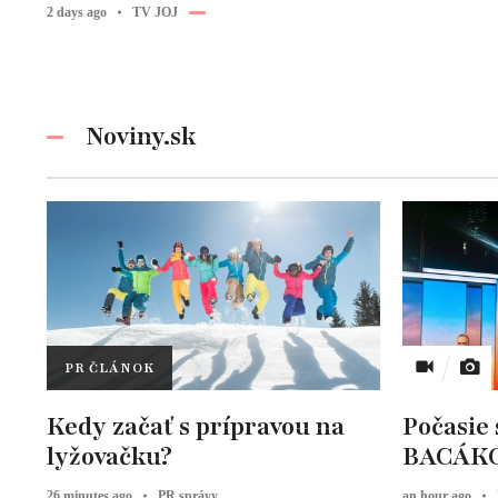
2 days ago
TV JOJ
Noviny.sk
PR ČLÁNOK
Kedy začať s prípravou na
Počasie
lyžovačku?
BACÁK
26 minutes ago
PR správy
an hour ago