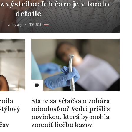
z výstrihu: Ich čaro je v tomto
detaile
a day ago
TV JOJ
nila
Stane sa vŕtačka u zubára
štýlový
minulosťou? Vedci prišli s
novinkou, ktorá by mohla
čav
zmeniť liečbu kazov!