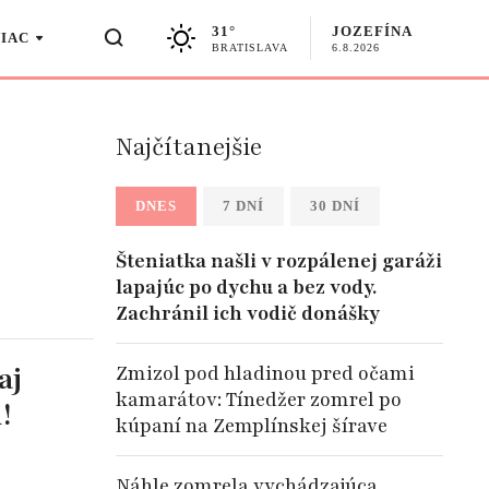
31°
JOZEFÍNA
VIAC
BRATISLAVA
6.8.2026
Najčítanejšie
DNES
7 DNÍ
30 DNÍ
Šteniatka našli v rozpálenej garáži
lapajúc po dychu a bez vody.
Zachránil ich vodič donášky
aj
Zmizol pod hladinou pred očami
kamarátov: Tínedžer zomrel po
!
kúpaní na Zemplínskej šírave
Náhle zomrela vychádzajúca