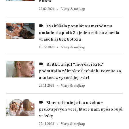
hitom
22.02.2024
Vlasy & mejkap
Vyskúšala populárnu metódu na
omladenie pleti: Za jeden rok sa zbavila
vrások aj bez botoxu
15.12.2023
Vlasy & mejkap
Britku trápil “morčací krk,”
podstúpila zákrok v Čechách: Pozrite sa,
ako teraz vyzerá jej tvár!
29.11.2023
Vlasy & mejkap
Starnutie nie je iba o veku: 7
prekvapivých vecí, ktoré nám spôsobujú
vrásky
20.11.2023
Vlasy & mejkap