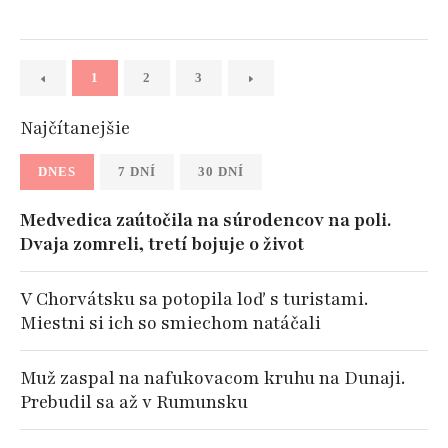
1
2
3
Najčítanejšie
DNES
7 DNÍ
30 DNÍ
Medvedica zaútočila na súrodencov na poli.
Dvaja zomreli, tretí bojuje o život
V Chorvátsku sa potopila loď s turistami.
Miestni si ich so smiechom natáčali
Muž zaspal na nafukovacom kruhu na Dunaji.
Prebudil sa až v Rumunsku