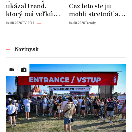
ukázal trend,
Cez leto ste ju
ktorý má veľkú
mohli stretnúť aj
budúcnosť: Počuli
vy!
04.08.2026
TV JOJ
04.08.2026
Trendy
ste už o tomto
materiáli?
Noviny.sk