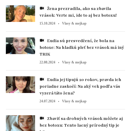
Žena prezradila, ako sa zbavila
vrások: Verte mi, ide to aj bez botoxu!
15.10.2024
Vlasy & mejkap
Ľudia sú presvedčení, že bola na
botoxe: Na hladkú pleť bez vrások má iný
TRIK
22.08.2024
Vlasy & mejkap
Ľudia jej tipujú 20 rokov, pravda ich
poriadne zaskočí: Na aký vek podľa vás
vyzerá táto žena?
24.07.2024
Vlasy & mejkap
Zbaviť sa drobných vrások môžete aj
bez botoxu: Tento lacný prírodný tip je