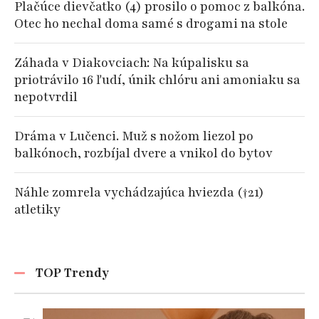
Plačúce dievčatko (4) prosilo o pomoc z balkóna.
Otec ho nechal doma samé s drogami na stole
Záhada v Diakovciach: Na kúpalisku sa
priotrávilo 16 ľudí, únik chlóru ani amoniaku sa
nepotvrdil
Dráma v Lučenci. Muž s nožom liezol po
balkónoch, rozbíjal dvere a vnikol do bytov
Náhle zomrela vychádzajúca hviezda (†21)
atletiky
TOP Trendy