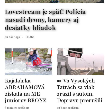
Lovestream je späť! Polícia
nasadí drony, kamery aj
desiatky hliadok
an hour ago
Hudba
Kajakárka
Vo Vysokých
ABRAHAMOVÁ
Tatrách sa vlak
získala na ME
zrazil s autom.
juniorov BRONZ
Dopravu prerušili
5 minutes ago
Šport
an hour ago
Krimi