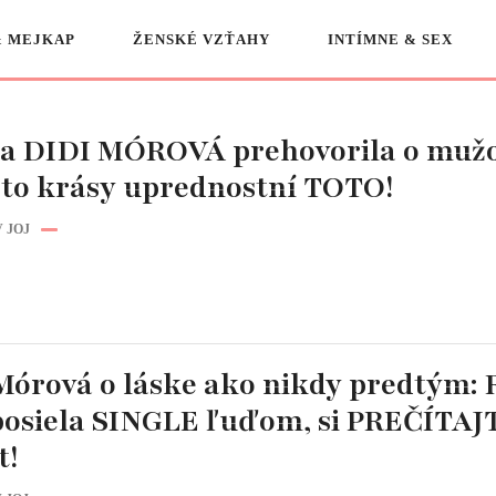
& MEJKAP
ŽENSKÉ VZŤAHY
INTÍMNE & SEX
a DIDI MÓROVÁ prehovorila o muž
to krásy uprednostní TOTO!
 JOJ
Mórová o láske ako nikdy predtým: 
posiela SINGLE ľuďom, si PREČÍTAJ
t!