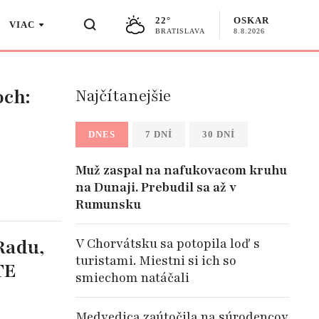
22°
OSKAR
VIAC
BRATISLAVA
8.8.2026
och:
Najčítanejšie
DNES
7 DNÍ
30 DNÍ
Muž zaspal na nafukovacom kruhu
na Dunaji. Prebudil sa až v
Rumunsku
Radu,
V Chorvátsku sa potopila loď s
turistami. Miestni si ich so
TE
smiechom natáčali
Medvedica zaútočila na súrodencov