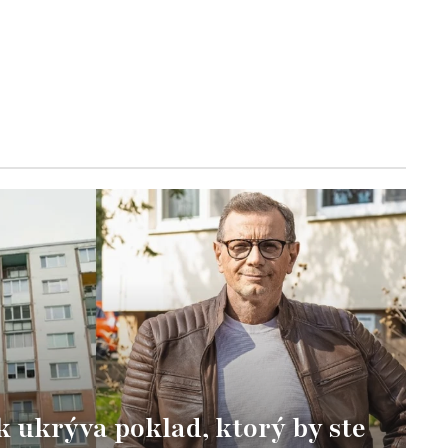
k ukrýva poklad, ktorý by ste