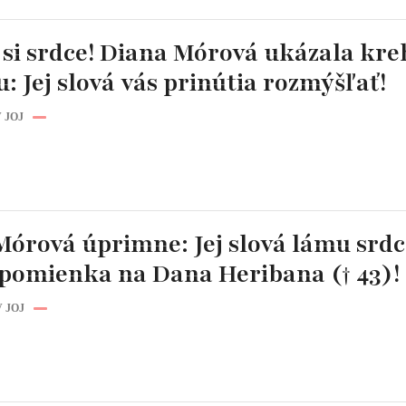
 si srdce! Diana Mórová ukázala kr
: Jej slová vás prinútia rozmýšľať!
 JOJ
órová úprimne: Jej slová lámu srdc
spomienka na Dana Heribana († 43)!
 JOJ