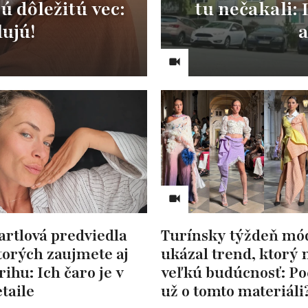
ú dôležitú vec:
tu nečakali:
lujú!
a
artlová predviedla
Turínsky týždeň mó
ktorých zaujmete aj
ukázal trend, ktorý
rihu: Ich čaro je v
veľkú budúcnosť: Poč
taile
už o tomto materiáli