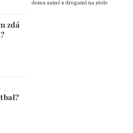
doma samé s drogami na stole
m zdá
l?
o
tbal?