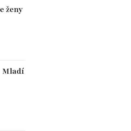
re ženy
: Mladí