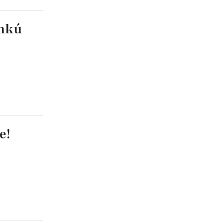
ehkú
e!