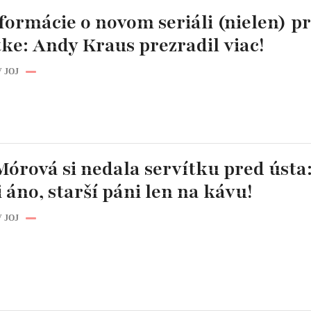
formácie o novom seriáli (nielen) p
ke: Andy Kraus prezradil viac!
 JOJ
órová si nedala servítku pred ústa
 áno, starší páni len na kávu!
 JOJ