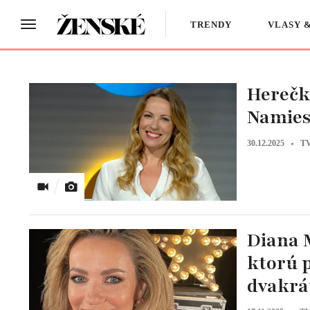
TRENDY
VLASY 
Herečk
Namies
30.12.2025
TV
Diana 
ktorú 
dvakrá