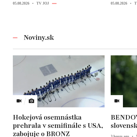
05.08.2026
TV JOJ
05.08.2026
T
Noviny.sk
Hokejová osemnástka
BENDOVÁ
prehrala v semifinále s USA,
slovens
zabojuje o BRONZ
3 hours ago