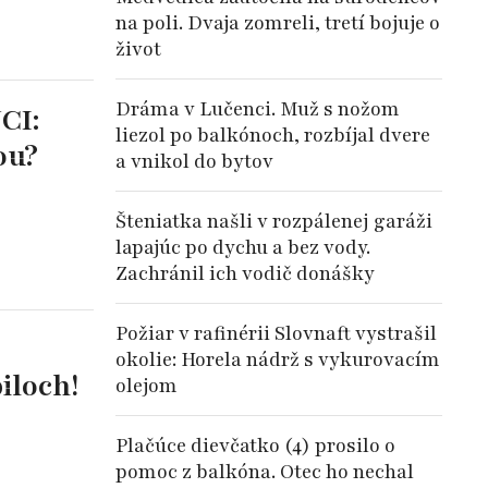
na poli. Dvaja zomreli, tretí bojuje o
život
Dráma v Lučenci. Muž s nožom
CI:
liezol po balkónoch, rozbíjal dvere
ou?
a vnikol do bytov
Šteniatka našli v rozpálenej garáži
lapajúc po dychu a bez vody.
Zachránil ich vodič donášky
Požiar v rafinérii Slovnaft vystrašil
:
okolie: Horela nádrž s vykurovacím
iloch!
olejom
Plačúce dievčatko (4) prosilo o
pomoc z balkóna. Otec ho nechal