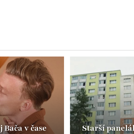
j Bača v čase
Starší panelá