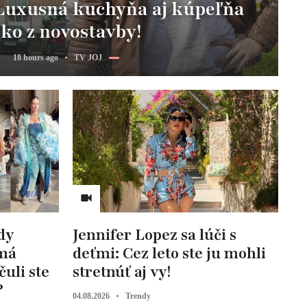
 Luxusná kuchyňa aj kúpeľňa
ko z novostavby!
18 hours ago
TV JOJ
dy
Jennifer Lopez sa lúči s
 má
deťmi: Cez leto ste ju mohli
uli ste
stretnúť aj vy!
?
04.08.2026
Trendy