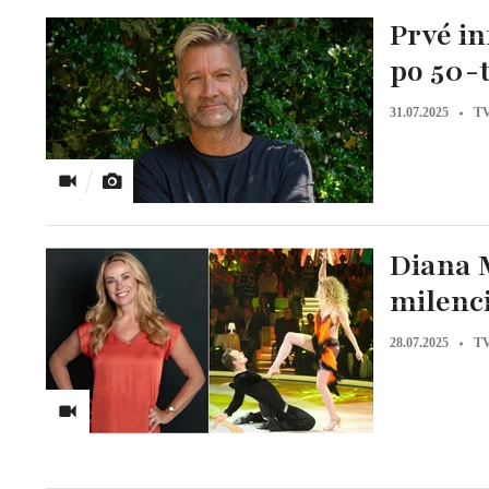
Prvé in
po 50-t
31.07.2025
TV
Diana M
milenci
28.07.2025
TV