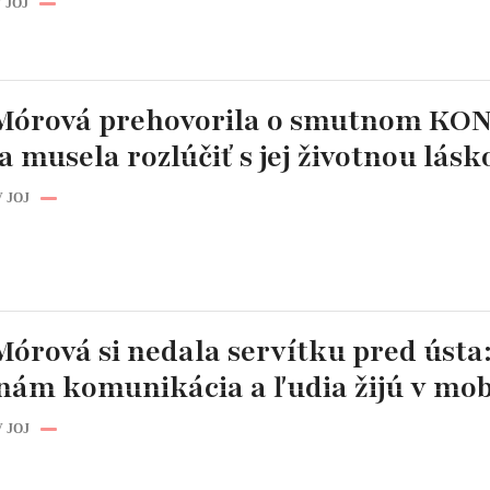
 JOJ
Mórová prehovorila o smutnom KON
a musela rozlúčiť s jej životnou lásk
 JOJ
órová si nedala servítku pred ústa
nám komunikácia a ľudia žijú v mob
 JOJ