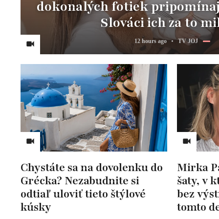
dokonalých fotiek pripomínaj
Slováci ich za to mi
12 hours ago
TV JOJ
Chystáte sa na dovolenku do
Mirka P
Grécka? Nezabudnite si
šaty, v 
odtiaľ uloviť tieto štýlové
bez výst
kúsky
tomto de