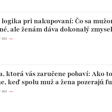
 logika pri nakupovaní: Čo sa mužo
né, ale ženám dáva dokonalý zmyse
 JOJ
a, ktorá vás zaručene pobaví: Ako t
e, keď spolu muž a žena pozerajú fu
 JOJ