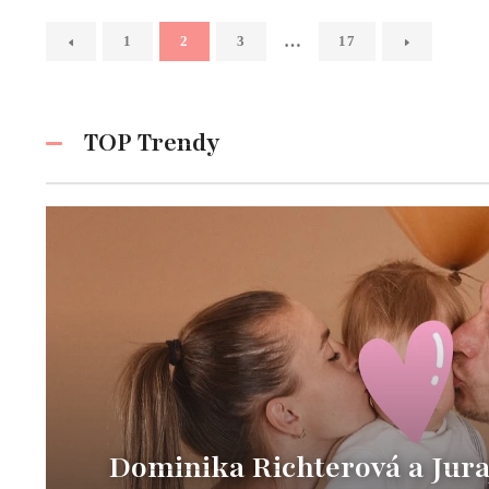
…
1
2
3
17
TOP Trendy
Dominika Richterová a Jura