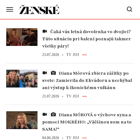
Čaká vás letná dovolenka vo dvojici?
Túto situáciu pri balení poznajú takmer
všetky páry!
23.07.2026
TV JOJ
Diana Mórová zbiera zážitky po
svete: Zamierila do Ekvádoru a nechýbal
ani výstup k ikonickému vulkánu
21.07.2026
TV JOJ
Diana MÓROVÁ o výchove syna a
pomoci MOKRÉHO: „Väčšinou som na to
SAMA!”
04.06.2026
TV JOJ