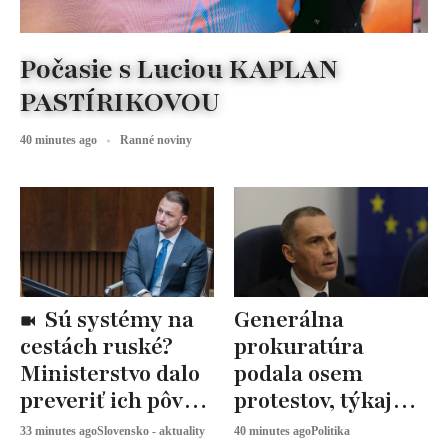
Počasie s Luciou KAPLAN
PASTÍRIKOVOU
40 minutes ago
Ranné noviny
Sú systémy na
Generálna
cestách ruské?
prokuratúra
Ministerstvo dalo
podala osem
preveriť ich pôvod
protestov, týkajú
aj bezpečnosť
sa volebných
33 minutes ago
Slovensko - aktuality
40 minutes ago
Politika