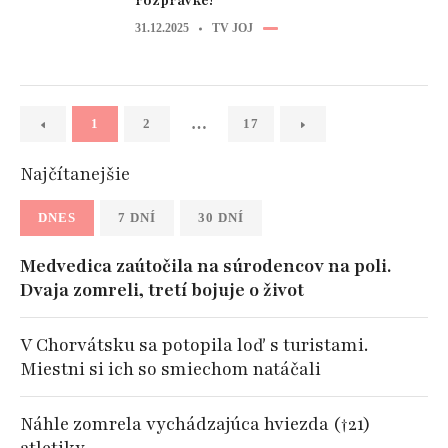
rozprávke!
31.12.2025
TV JOJ
…
1
2
17
Najčítanejšie
DNES
7 DNÍ
30 DNÍ
Medvedica zaútočila na súrodencov na poli.
Dvaja zomreli, tretí bojuje o život
V Chorvátsku sa potopila loď s turistami.
Miestni si ich so smiechom natáčali
Náhle zomrela vychádzajúca hviezda (†21)