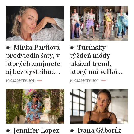
Mirka Partlová
Turínsky
predviedla šaty, v
týždeň módy
ktorých zaujmete
ukázal trend,
aj bez výstrihu:
ktorý má veľkú
Ich čaro je v tomto
budúcnosť: Počuli
05.08.2026
TV JOJ
04.08.2026
TV JOJ
detaile
ste už o tomto
materiáli?
Jennifer Lopez
Ivana Gáborík