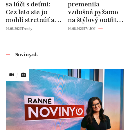
sa lúči s deťmi:
premenila
Cez leto ste ju
vzdušné pyžamo
mohli stretnúť aj
na štýlový outfit:
vy!
Tento trik vás
04.08.2026
Trendy
04.08.2026
TV JOJ
zachráni počas
horúčav
Noviny.sk