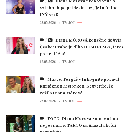
Diana Mórová prehovorila o
vzťahoch po päťdesiatke: „Je to úplne
INÝ svet!“
23.05.2026
TV JOJ
Diana MÓROVÁ konečne dobyla
Česko: Praha ju dlho ODMIETALA, teraz
po nej túžia!
18.05.2026
TV JOJ
Marcel Forgáč v Inkognite pobavil
kurióznou historkou: Neuveríte, čo
zažila Diana Mórová!
26.02.2026
TV JOJ
FOTO: Diana Mórová zmenená na
nepoznanie: TAKTO sa ukázala kvôli