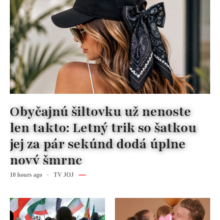
Obyčajnú šiltovku už nenoste
len takto: Letný trik so šatkou
jej za pár sekúnd dodá úplne
nový šmrnc
10 hours ago
TV JOJ