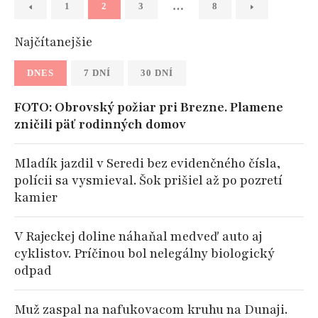
…
1
2
3
8
Najčítanejšie
DNES
7 DNÍ
30 DNÍ
FOTO: Obrovský požiar pri Brezne. Plamene
zničili päť rodinných domov
Mladík jazdil v Seredi bez evidenčného čísla,
polícii sa vysmieval. Šok prišiel až po pozretí
kamier
V Rajeckej doline náhaňal medveď auto aj
cyklistov. Príčinou bol nelegálny biologický
odpad
Muž zaspal na nafukovacom kruhu na Dunaji.