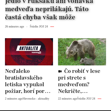
Jedlo v ruksaku ani voňavka
medveďa neprilákajú. Táto
častá chyba však môže
26 minutes ago
Štúdio JOJ 24
Neďaleko
Čo robiť v lese
bratislavského
pri strete s
letiska vypukol
medveďom?
požiar, horí porast
Nekričte,
a odpad
odborník radí
2 minutes ago
Slovensko - aktuality
22 minutes ago
Štúdio JOJ 24
urobiť presný