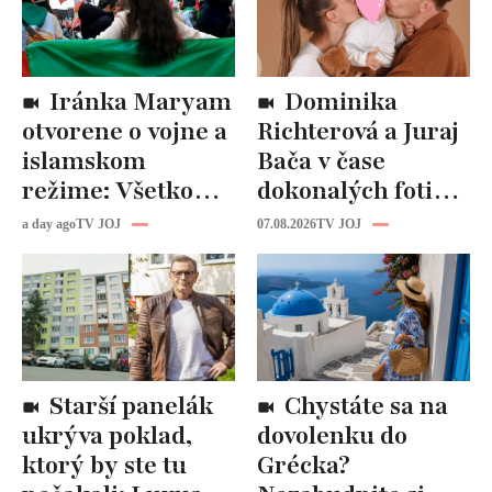
Iránka Maryam
Dominika
otvorene o vojne a
Richterová a Juraj
islamskom
Bača v čase
režime: Všetko
dokonalých fotiek
tam riadi
pripomínajú
a day ago
TV JOJ
07.08.2026
TV JOJ
propaganda, ľudí
dôležitú vec:
zabíjajú na
Slováci ich za to
uliciach
milujú!
Starší panelák
Chystáte sa na
ukrýva poklad,
dovolenku do
ktorý by ste tu
Grécka?