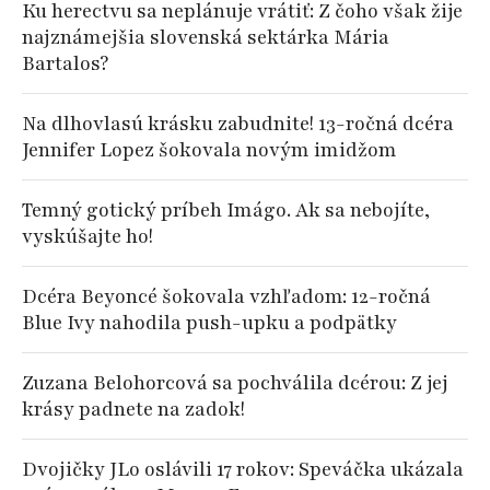
Ku herectvu sa neplánuje vrátiť: Z čoho však žije
najznámejšia slovenská sektárka Mária
Bartalos?
Na dlhovlasú krásku zabudnite! 13-ročná dcéra
Jennifer Lopez šokovala novým imidžom
Temný gotický príbeh Imágo. Ak sa nebojíte,
vyskúšajte ho!
Dcéra Beyoncé šokovala vzhľadom: 12-ročná
Blue Ivy nahodila push-upku a podpätky
Zuzana Belohorcová sa pochválila dcérou: Z jej
krásy padnete na zadok!
Dvojičky JLo oslávili 17 rokov: Speváčka ukázala