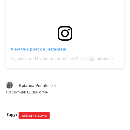
View this post on Instagram
A post shared by Andrea Verešová Official (@andreaveresovaofficial)
Katarína Podolinská
PUBLIKOVANÉ
5.11.2024 O 7:00
Tagy:
andrea veresova