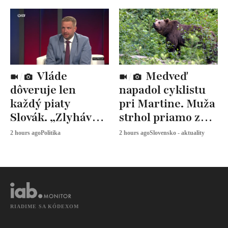
Vláde
Medveď
dôveruje len
napadol cyklistu
každý piaty
pri Martine. Muža
Slovák. „Zlyhávajú
strhol priamo z
všetci politici,“
bicykla
2 hours ago
Politika
2 hours ago
Slovensko - aktuality
reaguje Šaško
RIADIME SA KÓDEXOM