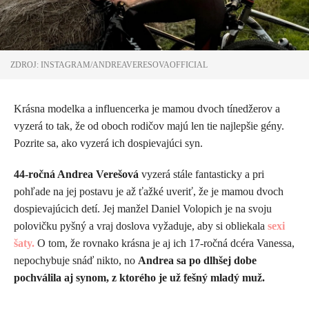
ZDROJ: INSTAGRAM/ANDREAVERESOVAOFFICIAL
Krásna modelka a influencerka je mamou dvoch tínedžerov a
vyzerá to tak, že od oboch rodičov majú len tie najlepšie gény.
Pozrite sa, ako vyzerá ich dospievajúci syn.
44-ročná Andrea Verešová
vyzerá stále fantasticky a pri
pohľade na jej postavu je až ťažké uveriť, že je mamou dvoch
dospievajúcich detí. Jej manžel Daniel Volopich je na svoju
polovičku pyšný a vraj doslova vyžaduje, aby si obliekala
sexi
šaty.
O tom, že rovnako krásna je aj ich 17-ročná dcéra Vanessa,
nepochybuje snáď nikto, no
Andrea sa po dlhšej dobe
pochválila aj synom, z ktorého je už fešný mladý muž.