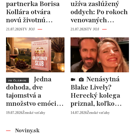
partnerka Borisa
užíva zaslúžený
Kollára otvára
oddych: Po rokoch
novú životnú
venovaných
kapitolu: Laura
rodine prišiel čas
21.07.2026
TV JOJ
21.07.2026
TV JOJ
Vizváryová ide
na seba
pomáhať ženám
Jedna
Nenásytná
PR ČLÁNOK
dohoda, dve
Blake Lively?
tajomstvá a
Herecký kolega
množstvo emócií.
priznal, koľko
Mia Sheridan a
peňazí od neho
19.07.2026
Ženské vzťahy
14.07.2026
Ženské vzťahy
Graysonov sľub
vyžaduje!
Noviny.sk