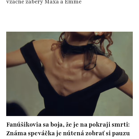
vzácne zábery Maxa a Emme
Fanúšikovia sa boja, že je na pokraji smrti:
Známa speváčka je nútená zobrať si pauzu