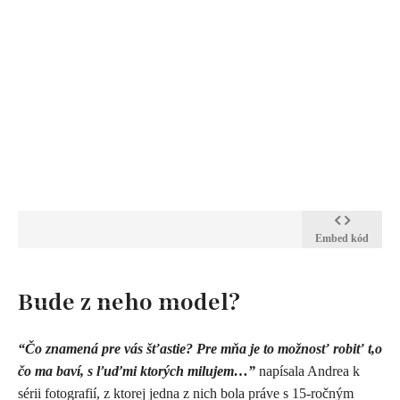
Embed kód
Bude z neho model?
“Čo znamená pre vás
šťastie? Pre mňa je to možnosť robiť t,o
čo ma baví, s ľuďmi ktorých milujem…”
napísala Andrea k
sérii fotografií, z ktorej jedna z nich bola práve s 15-ročným