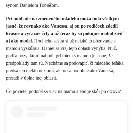
synom Danielom Tobiášom.
Pri pohľade na zmeneného mladého muža bolo všetkým
jasné, že rovnako ako Vanessa, aj on po rodičoch zdedil
krásne a výrazné črty a už teraz by sa pokojne mohol živiť
aj ako model.
Hoci jeho sestra si už nejaké to pózovanie s
mamou vyskúšala, Daniel sa vraj tejto oblasti vyhýba. Nuž,
podľa pózy, ktorú nahodil pri fotení s mamou je jasné, že
predpoklady tam sú. Necháme sa prekvapiť, či mladého fešáka
predsa len niekto nezlomí, alebo sa podobne ako Vanessa,
presadí v úplne inej oblasti.
Čo poviete, podobá sa viac na mamu alebo je skôr po otcovi?