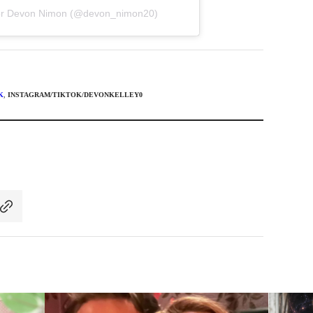
por Devon Nimon (@devon_nimon20)
K
,
INSTAGRAM/TIKTOK/DEVONKELLEY0