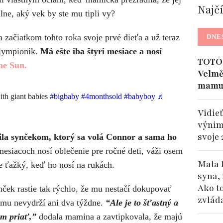
Najč
ne, aký vek by ste mu tipli vy?
ačiatkom tohto roka svoje prvé dieťa a už teraz
DNE
plympionik.
Má ešte iba štyri mesiace a nosí
TOTO 
he Sun.
Velmě
mamu
ith giant babies
#bigbaby
#4monthsold
#babyboy
♬
Vidieť
výnim
svoje 
la synčekom, ktorý sa volá Connor a sama ho
esiacoch nosí oblečenie pre ročné deti, váži osem
Mala 
dne ťažký, keď ho nosí na rukách.
syna, 
Ako t
ček rastie tak rýchlo, že mu nestačí dokupovať
zvlád
é mu nevydrží ani dva týždne.
“Ale je to šťastný a
em priať,”
dodala mamina a zavtipkovala, že majú