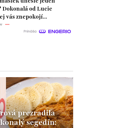
masiek unesie jeden
? Dokonalá od Lucie
ej vás znepokojí...
hy
rová prezradila
okonalý segedín: