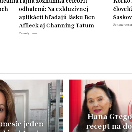
rúcania
Tajná zoznamka celebrít
Koľko 
och
odhalená: Na exkluzívnej
človek
aplikácii hľadajú lásku Ben
Saskov
Affleck aj Channing Tatum
Ženské vzťa
Trendy
Hana Grego
nesie jeden
recept na d