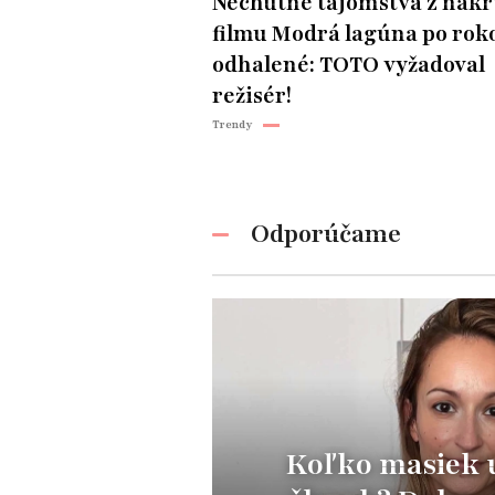
Nechutné tajomstvá z nak
filmu Modrá lagúna po rok
odhalené: TOTO vyžadoval
režisér!
Trendy
Odporúčame
Koľko masiek u