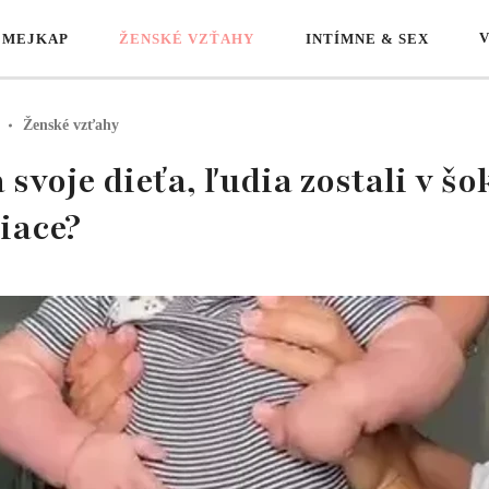
 MEJKAP
ŽENSKÉ VZŤAHY
INTÍMNE & SEX
Ženské vzťahy
voje dieťa, ľudia zostali v šo
iace?