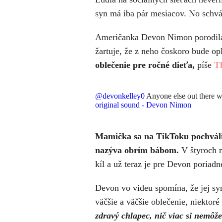
syn má iba pár mesiacov. No schvál
Američanka Devon Nimon porodila z
žartuje, že z neho čoskoro bude o
oblečenie pre ročné dieťa,
píše
T
@devonkelley0
Anyone else out there w
original sound - Devon Nimon
Mamička sa na TikToku pochváli
nazýva obrím bábom.
V štyroch m
kíl a už teraz je pre Devon poria
Devon vo videu spomína, že jej syn
väčšie a väčšie oblečenie, niektor
zdravý chlapec, nič viac si nemôž