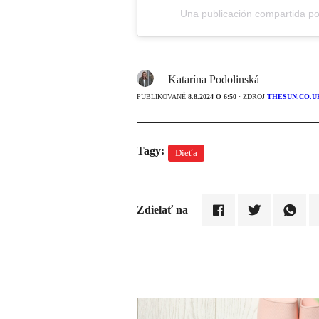
Una publicación compartida 
Katarína Podolinská
PUBLIKOVANÉ
8.8.2024 O 6:50
· ZDROJ
THESUN.CO.U
Tagy:
Dieťa
Zdielať na