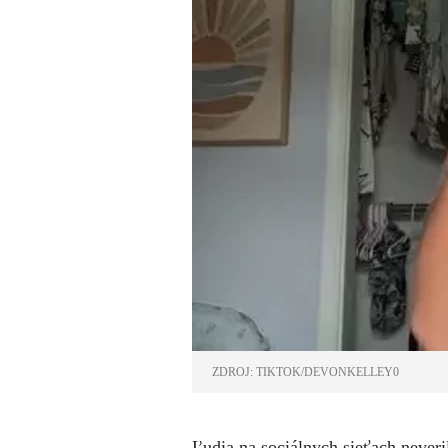
ZDROJ: TIKTOK/DEVONKELLEY0
Ľudia na sociálnych sieťach neveri