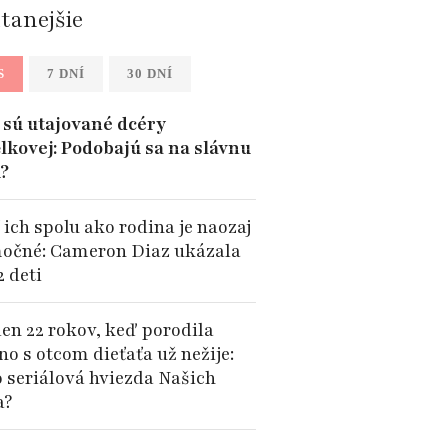
ítanejšie
S
7 DNÍ
30 DNÍ
sú utajované dcéry
lkovej: Podobajú sa na slávnu
?
 ich spolu ako rodina je naozaj
očné: Cameron Diaz ukázala
2 deti
len 22 rokov, keď porodila
no s otcom dieťaťa už nežije:
o seriálová hviezda Našich
a?