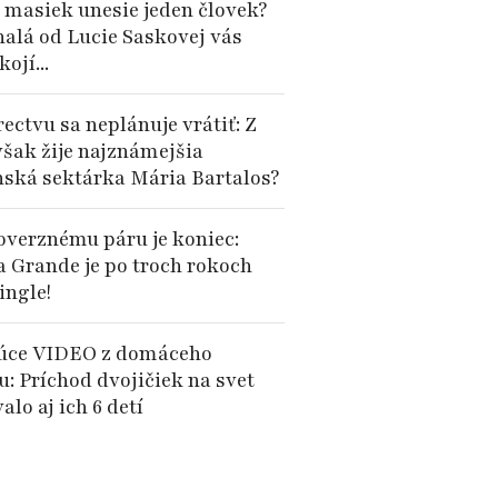
 masiek unesie jeden človek?
alá od Lucie Saskovej vás
ojí...
ectvu sa neplánuje vrátiť: Z
však žije najznámejšia
nská sektárka Mária Bartalos?
overznému páru je koniec:
a Grande je po troch rokoch
ingle!
úce VIDEO z domáceho
u: Príchod dvojičiek na svet
alo aj ich 6 detí