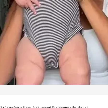
li vlastným očiam, keď mamička prezradila, že jej