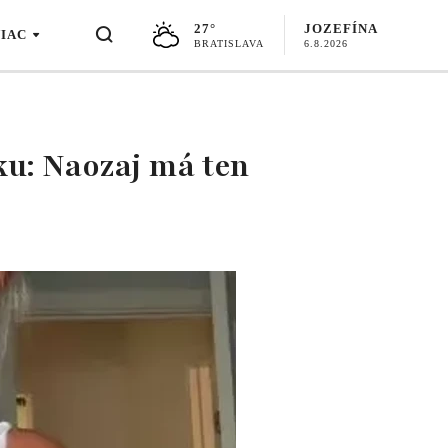
27°
JOZEFÍNA
VIAC
BRATISLAVA
6.8.2026
ku: Naozaj má ten