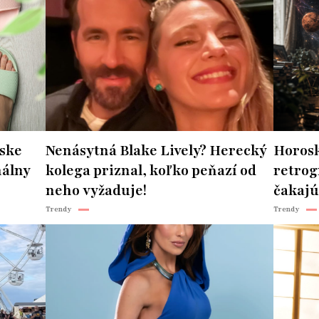
ske
Nenásytná Blake Lively? Herecký
Horosk
nálny
kolega priznal, koľko peňazí od
retrog
neho vyžaduje!
čakajú
Trendy
Trendy