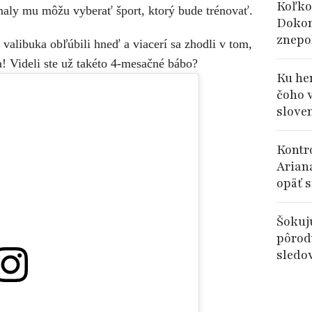
Koľko
ly mu môžu vyberať šport, ktorý bude trénovať.
Dokon
znepok
o valibuka obľúbili hneď a viacerí sa zhodli v tom,
a! Videli ste už takéto 4-mesačné bábo?
Ku her
čoho 
slove
Kontr
Arian
opäť s
Šokuj
pôrod
sledov