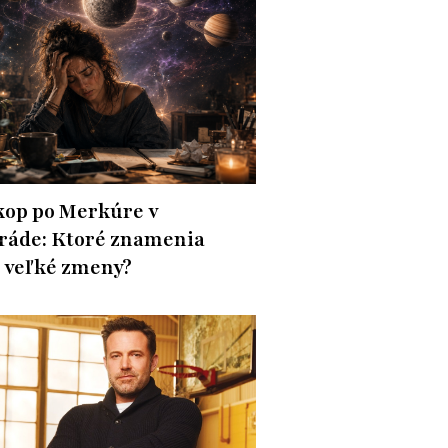
op po Merkúre v
ráde: Ktoré znamenia
 veľké zmeny?