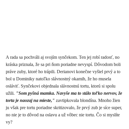
A rada sa pochváli aj svojím synčekom. Ten jej robí radosť, no
kráska priznala, že sa pri ňom poriadne nevyspí. Dôvodom boli
práve zuby, ktoré ho trápili. Derianovi konečne vyšiel prvý a to
bol u Dominiky natoľko slávnostný okamih, že ho musela
osláviť. Synčekovi objednala slávnostnú tortu, ktorú si spolu
užili.
"Som pyšná mamka. Navyše ma to stálo toľko nervov, že
torta je naozaj na mieste,"
zavtipkovala blondína. Mnoho žien
ju však pre tortu poriadne skritizovalo, že prvý zub je síce super,
no nie je to dôvod na oslavu a už vôbec nie tortu. Čo si myslíte
vy?