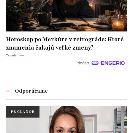
Horoskop po Merkúre v retrográde: Ktoré
znamenia čakajú veľké zmeny?
Trendy
Odporúčame
PR ČLÁNOK