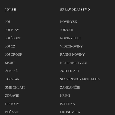
JOJ.SK
SPRAVODAJSTVO
JOJ
NOVINY.SK
JOJ PLAY
JOJ24.SK
JOJ ŠPORT
NOVINY PLUS
JOJ CZ
VIDEONOVINY
JOJ GROUP
RANNÉ NOVINY
ŠPORT
NA HRANE TV JOJ
ŽENSKÉ
24 PODCAST
TOPSTAR
SLOVENSKO - AKTUALITY
SME CHLAPI
ZAHRANIČIE
ZDRAVIE
KRIMI
HISTORY
POLITIKA
POČASIE
EKONOMIKA