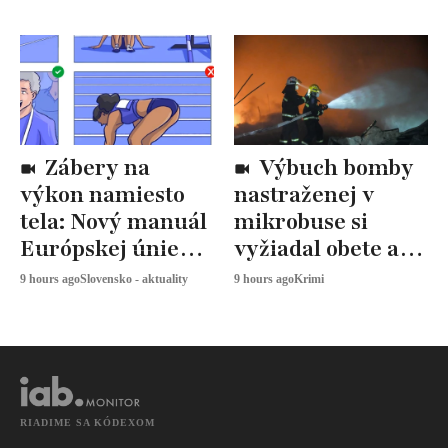
Zábery na
Výbuch bomby
výkon namiesto
nastraženej v
tela: Nový manuál
mikrobuse si
Európskej únie
vyžiadal obete a
určuje, ako
zranených
9 hours ago
Slovensko - aktuality
9 hours ago
Krimi
snímať
športovkyne
RIADIME SA KÓDEXOM