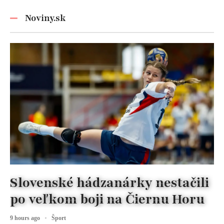
Graysonov sľub
vyžaduje!
Noviny.sk
Slovenské hádzanárky nestačili
po veľkom boji na Čiernu Horu
9 hours ago
Šport