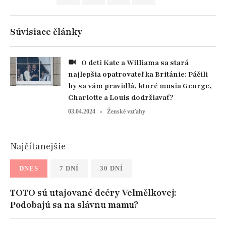
Súvisiace články
O deti Kate a Williama sa stará
najlepšia opatrovateľka Británie: Páčili
by sa vám pravidlá, ktoré musia George,
Charlotte a Louis dodržiavať?
03.04.2024
Ženské vzťahy
Najčítanejšie
DNES
7 DNÍ
30 DNÍ
TOTO sú utajované dcéry Velmělkovej:
Podobajú sa na slávnu mamu?