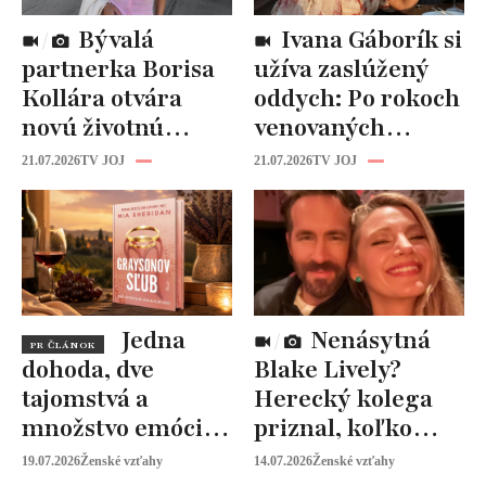
Bývalá
Ivana Gáborík si
partnerka Borisa
užíva zaslúžený
Kollára otvára
oddych: Po rokoch
novú životnú
venovaných
kapitolu: Laura
rodine prišiel čas
21.07.2026
TV JOJ
21.07.2026
TV JOJ
Vizváryová ide
na seba
pomáhať ženám
Jedna
Nenásytná
PR ČLÁNOK
dohoda, dve
Blake Lively?
tajomstvá a
Herecký kolega
množstvo emócií.
priznal, koľko
Mia Sheridan a
peňazí od neho
19.07.2026
Ženské vzťahy
14.07.2026
Ženské vzťahy