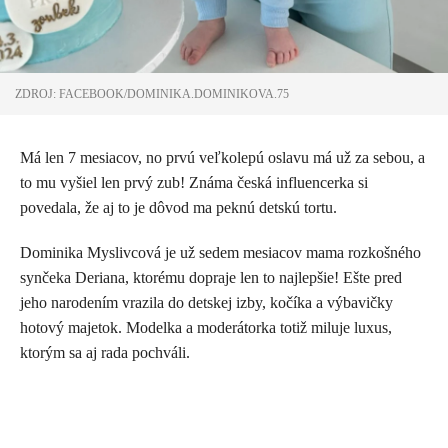
ZDROJ: FACEBOOK/DOMINIKA.DOMINIKOVA.75
Má len 7 mesiacov, no prvú veľkolepú oslavu má už za sebou, a
to mu vyšiel len prvý zub! Známa česká influencerka si
povedala, že aj to je dôvod ma peknú detskú tortu.
Dominika Myslivcová je už sedem mesiacov mama rozkošného
synčeka Deriana, ktorému dopraje len to najlepšie! Ešte pred
jeho narodením vrazila do detskej izby, kočíka a výbavičky
hotový majetok. Modelka a moderátorka totiž miluje luxus,
ktorým sa aj rada pochváli.