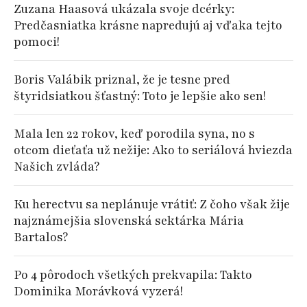
Zuzana Haasová ukázala svoje dcérky:
Predčasniatka krásne napredujú aj vďaka tejto
pomoci!
Boris Valábik priznal, že je tesne pred
štyridsiatkou šťastný: Toto je lepšie ako sen!
Mala len 22 rokov, keď porodila syna, no s
otcom dieťaťa už nežije: Ako to seriálová hviezda
Našich zvláda?
Ku herectvu sa neplánuje vrátiť: Z čoho však žije
najznámejšia slovenská sektárka Mária
Bartalos?
Po 4 pôrodoch všetkých prekvapila: Takto
Dominika Morávková vyzerá!