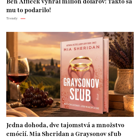
Ben Affleck vyhral milión dolárov: Takto sa
mu to podarilo!
Trendy
Jedna dohoda, dve tajomstvá a množstvo
emócií. Mia Sheridan a Graysonov sľub