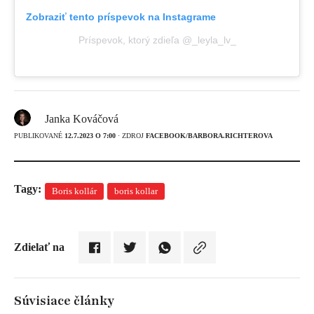
Zobraziť tento príspevok na Instagrame
Príspevok, ktorý zdieľa @_leyla_lv_
Janka Kováčová
PUBLIKOVANÉ
12.7.2023 O 7:00
· ZDROJ
FACEBOOK/BARBORA.RICHTEROVA
Tagy:
Boris kollár
boris kollar
Zdielať na
Súvisiace články