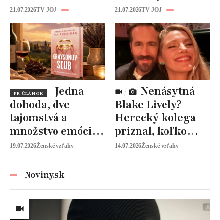
kapitolu: Laura
rodine prišiel čas
21.07.2026
TV JOJ
21.07.2026
TV JOJ
Vizváryová ide
na seba
pomáhať ženám
Jedna
Nenásytná
PR ČLÁNOK
dohoda, dve
Blake Lively?
tajomstvá a
Herecký kolega
množstvo emócií.
priznal, koľko
Mia Sheridan a
peňazí od neho
19.07.2026
Ženské vzťahy
14.07.2026
Ženské vzťahy
Graysonov sľub
vyžaduje!
Noviny.sk