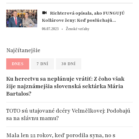
Richterová opísala, ako FUNGUJÚ
Kollárove ženy: Keď poslúchajú...
06.07.2023
Ženské vzťahy
Najčítanejšie
DNES
7 DNÍ
30 DNÍ
Ku herectvu sa neplánuje vrátiť: Z čoho však
žije najznámejšia slovenská sektárka Mária
Bartalos?
TOTO sú utajované dcéry Velmělkovej: Podobajú
sa na slávnu mamu?
Mala len 22 rokov, keď porodila syna, no s