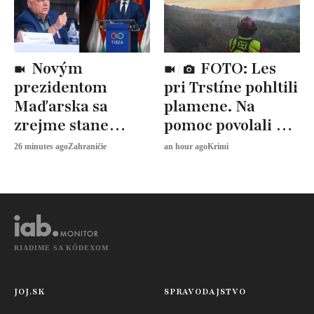
Novým
FOTO: Les
prezidentom
pri Trstíne pohltili
Maďarska sa
plamene. Na
zrejme stane
pomoc povolali aj
András Baka.
vrtuľník
26 minutes ago
Zahraničie
an hour ago
Krimi
Fidesz voľbu
bojkotuje
RIADIME SA KÓDEXOM
JOJ.SK
SPRAVODAJSTVO