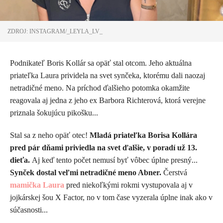
ZDROJ: INSTAGRAM/_LEYLA_LV_
Podnikateľ Boris Kollár sa opäť stal otcom. Jeho aktuálna
priateľka Laura prividela na svet synčeka, ktorému dali naozaj
netradičné meno. Na príchod ďalšieho potomka okamžite
reagovala aj jedna z jeho ex Barbora Richterová, ktorá verejne
priznala šokujúcu pikošku...
Stal sa z neho opäť otec!
Mladá priateľka Borisa Kollára
pred pár dňami priviedla na svet ďalšie, v poradí už 13.
dieťa.
Aj keď tento počet nemusí byť vôbec úplne presný...
Synček dostal veľmi netradičné meno Abner.
Čerstvá
mamička Laura
pred niekoľkými rokmi vystupovala aj v
jojkárskej šou X Factor, no v tom čase vyzerala úplne inak ako v
súčasnosti...