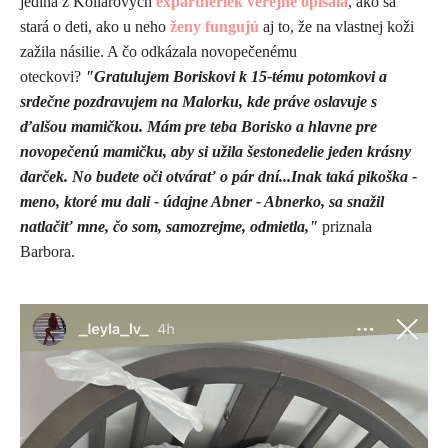
jediná z Kollárových
expartneriek verejne opísala
, ako sa
stará o deti, ako u neho
ženy fungujú
aj to, že na vlastnej koži
zažila násilie. A čo odkázala novopečenému
oteckovi?
"Gratulujem Boriskovi k 15-tému potomkovi a
srdečne pozdravujem na Malorku, kde práve oslavuje s
ďalšou mamičkou. Mám pre teba Borisko a hlavne pre
novopečenú mamičku, aby si užila šestonedelie jeden krásny
darček. No budete oči otvárať o pár dní...Inak taká pikoška -
meno, ktoré mu dali - údajne Abner - Abnerko, sa snažil
natlačiť mne, čo som, samozrejme, odmietla,"
priznala
Barbora.