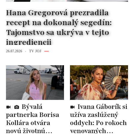
Hana Gregorová prezradila
recept na dokonalý segedín:
Tajomstvo sa ukrýva v tejto
ingrediencii
26.07.2026
TV JOJ
Bývalá
Ivana Gáborík si
partnerka Borisa
užíva zaslúžený
Kollára otvára
oddych: Po rokoch
novú životnú
venovaných