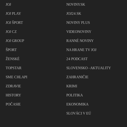
JOJ
NOVINY.SK
JOJ PLAY
JOJ24.SK
JOJ ŠPORT
NOVINY PLUS
JOJ CZ
VIDEONOVINY
JOJ GROUP
RANNÉ NOVINY
ŠPORT
NA HRANE TV JOJ
ŽENSKÉ
24 PODCAST
TOPSTAR
SLOVENSKO - AKTUALITY
SME CHLAPI
ZAHRANIČIE
ZDRAVIE
KRIMI
HISTORY
POLITIKA
POČASIE
EKONOMIKA
SLOVÁCI V EÚ