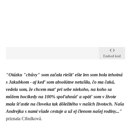
Embed kód
​"Otázku "chůvy" som začala riešiť ešte len som bola tehotná
s Jakubkom - aj keď som absolútne netušila, čo ma čaká,
vedela som, že chcem mať pri sebe niekoho, na koho sa
môžem hocikedy na 100% spoľahnúť a opäť som v živote
mala šťastie na človeka tak dôležitého v našich životoch. Naša
Andrejka s nami všade cestuje a už ej členom našej rodiny..."
priznala Cibulková.