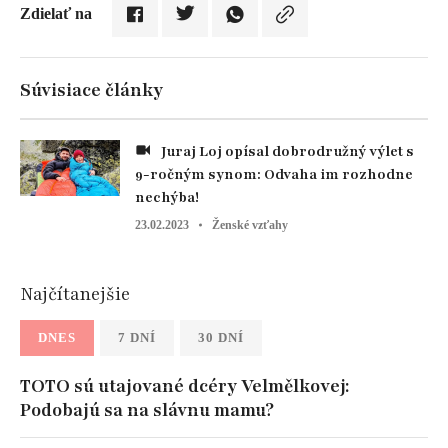
Zdielať na
Súvisiace články
Juraj Loj opísal dobrodružný výlet s
9-ročným synom: Odvaha im rozhodne
nechýba!
23.02.2023
Ženské vzťahy
Najčítanejšie
DNES
7 DNÍ
30 DNÍ
TOTO sú utajované dcéry Velmělkovej:
Podobajú sa na slávnu mamu?