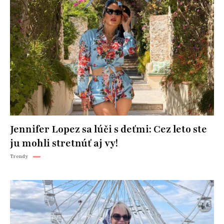
Jennifer Lopez sa lúči s deťmi: Cez leto ste
ju mohli stretnúť aj vy!
Trendy