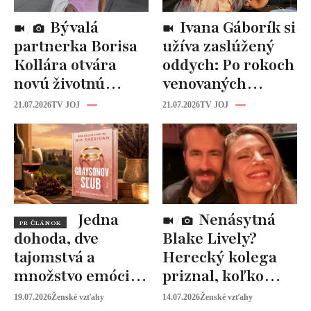
Bývalá
Ivana Gáborík si
partnerka Borisa
užíva zaslúžený
Kollára otvára
oddych: Po rokoch
novú životnú
venovaných
kapitolu: Laura
rodine prišiel čas
21.07.2026
TV JOJ
21.07.2026
TV JOJ
Vizváryová ide
na seba
pomáhať ženám
Jedna
Nenásytná
PR ČLÁNOK
dohoda, dve
Blake Lively?
tajomstvá a
Herecký kolega
množstvo emócií.
priznal, koľko
Mia Sheridan a
peňazí od neho
19.07.2026
Ženské vzťahy
14.07.2026
Ženské vzťahy