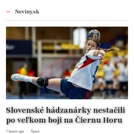
Graysonov sľub
vyžaduje!
Noviny.sk
Slovenské hádzanárky nestačili
po veľkom boji na Čiernu Horu
7 hours ago
Šport