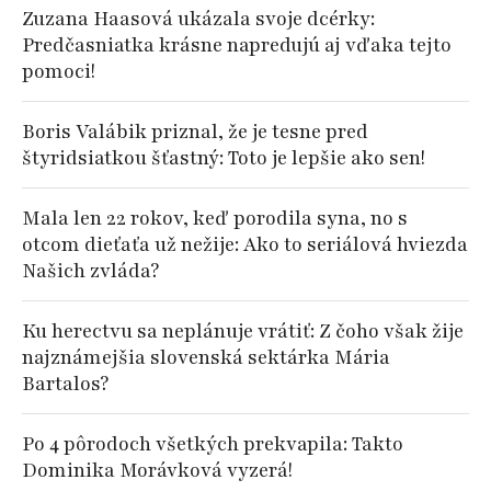
Zuzana Haasová ukázala svoje dcérky:
Predčasniatka krásne napredujú aj vďaka tejto
pomoci!
Boris Valábik priznal, že je tesne pred
štyridsiatkou šťastný: Toto je lepšie ako sen!
Mala len 22 rokov, keď porodila syna, no s
otcom dieťaťa už nežije: Ako to seriálová hviezda
Našich zvláda?
Ku herectvu sa neplánuje vrátiť: Z čoho však žije
najznámejšia slovenská sektárka Mária
Bartalos?
Po 4 pôrodoch všetkých prekvapila: Takto
Dominika Morávková vyzerá!