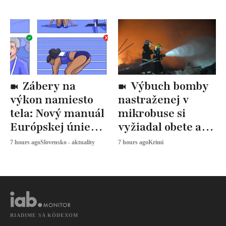
Zábery na
Výbuch bomby
výkon namiesto
nastraženej v
tela: Nový manuál
mikrobuse si
Európskej únie
vyžiadal obete a
určuje, ako
zranených
7 hours ago
Slovensko - aktuality
7 hours ago
Krimi
snímať
športovkyne
RIADIME SA KÓDEXOM