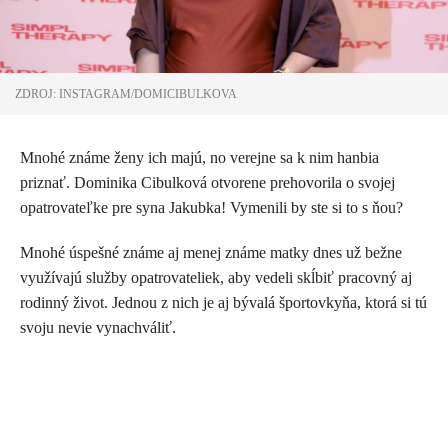
ZDROJ: INSTAGRAM/DOMICIBULKOVA
Mnohé známe ženy ich majú, no verejne sa k nim hanbia
priznať. Dominika Cibulková otvorene prehovorila o svojej
opatrovateľke pre syna Jakubka! Vymenili by ste si to s ňou?
Mnohé úspešné známe aj menej známe matky dnes už bežne
využívajú služby opatrovateliek, aby vedeli skĺbiť pracovný aj
rodinný život. Jednou z nich je aj bývalá športovkyňa, ktorá si tú
svoju nevie vynachváliť.