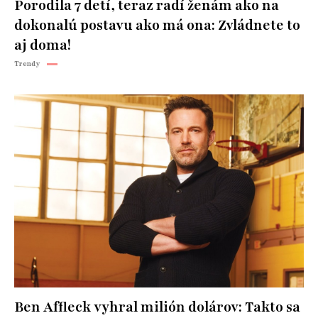
Porodila 7 detí, teraz radí ženám ako na
dokonalú postavu ako má ona: Zvládnete to
aj doma!
Trendy
Ben Affleck vyhral milión dolárov: Takto sa