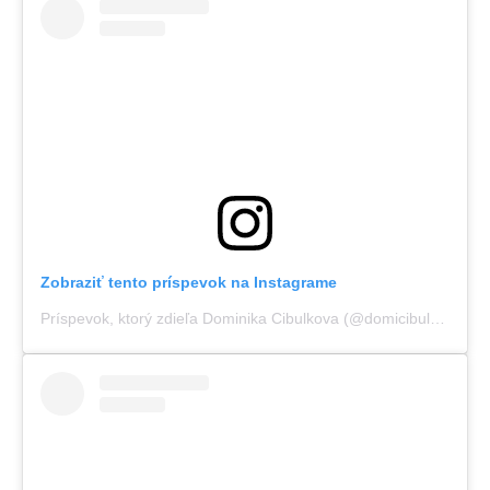
Zobraziť tento príspevok na Instagrame
Príspevok, ktorý zdieľa Dominika Cibulkova (@domicibulkova)