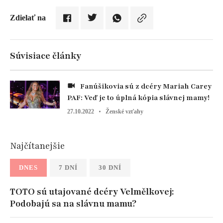
Zdielať na
Súvisiace články
Fanúšikovia sú z dcéry Mariah Carey
PAF: Veď je to úplná kópia slávnej mamy!
27.10.2022
Ženské vzťahy
Najčítanejšie
DNES
7 DNÍ
30 DNÍ
TOTO sú utajované dcéry Velmělkovej:
Podobajú sa na slávnu mamu?