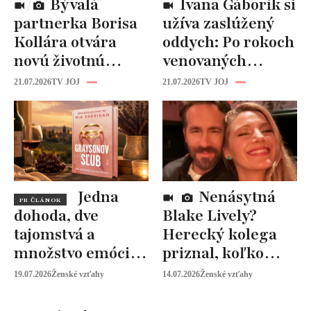
Bývalá
Ivana Gáborík si
partnerka Borisa
užíva zaslúžený
Kollára otvára
oddych: Po rokoch
novú životnú
venovaných
kapitolu: Laura
rodine prišiel čas
21.07.2026
TV JOJ
21.07.2026
TV JOJ
Vizváryová ide
na seba
pomáhať ženám
Jedna
Nenásytná
PR ČLÁNOK
dohoda, dve
Blake Lively?
tajomstvá a
Herecký kolega
množstvo emócií.
priznal, koľko
Mia Sheridan a
peňazí od neho
19.07.2026
Ženské vzťahy
14.07.2026
Ženské vzťahy
Graysonov sľub
vyžaduje!