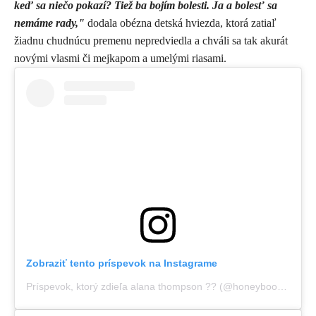
keď sa niečo pokazí? Tiež ba bojím bolesti. Ja a bolesť sa
nemáme rady,"
dodala obézna detská hviezda, ktorá zatiaľ
žiadnu chudnúcu premenu nepredviedla a chváli sa tak akurát
novými vlasmi či mejkapom a umelými riasami.
Zobraziť tento príspevok na Instagrame
Príspevok, ktorý zdieľa alana thompson ?? (@honeybooboo)