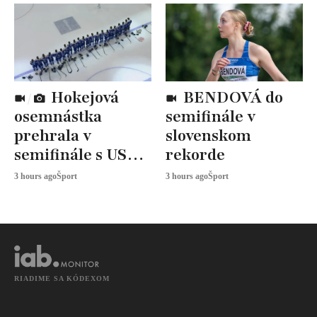
Hokejová
BENDOVÁ do
osemnástka
semifinále v
prehrala v
slovenskom
semifinále s USA,
rekorde
zabojuje o BRONZ
3 hours ago
Šport
3 hours ago
Šport
RIADIME SA KÓDEXOM