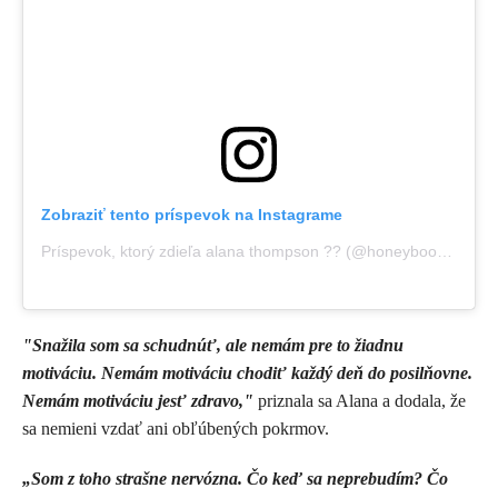
Zobraziť tento príspevok na Instagrame
Príspevok, ktorý zdieľa alana thompson ?? (@honeybooboo)
"Snažila som sa schudnúť, ale nemám pre to žiadnu
motiváciu. Nemám motiváciu chodiť každý deň do posilňovne.
Nemám motiváciu jesť zdravo,"
priznala sa Alana a dodala, že
sa nemieni vzdať ani obľúbených pokrmov.
„Som z toho strašne nervózna. Čo keď sa neprebudím? Čo