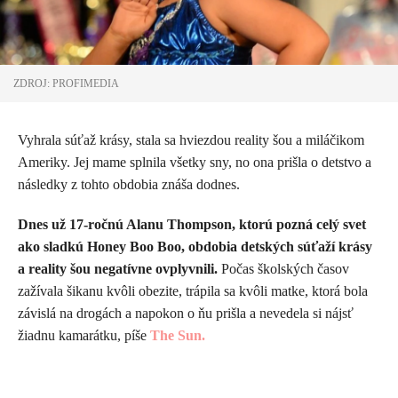
ZDROJ: PROFIMEDIA
Vyhrala súťaž krásy, stala sa hviezdou reality šou a miláčikom
Ameriky. Jej mame splnila všetky sny, no ona prišla o detstvo a
následky z tohto obdobia znáša dodnes.
Dnes už 17-ročnú Alanu Thompson, ktorú pozná celý svet
ako sladkú Honey Boo Boo, obdobia detských súťaží krásy
a reality šou negatívne ovplyvnili.
Počas školských časov
zažívala šikanu kvôli obezite, trápila sa kvôli matke, ktorá bola
závislá na drogách a napokon o ňu prišla a nevedela si nájsť
žiadnu kamarátku, píše
The Sun.