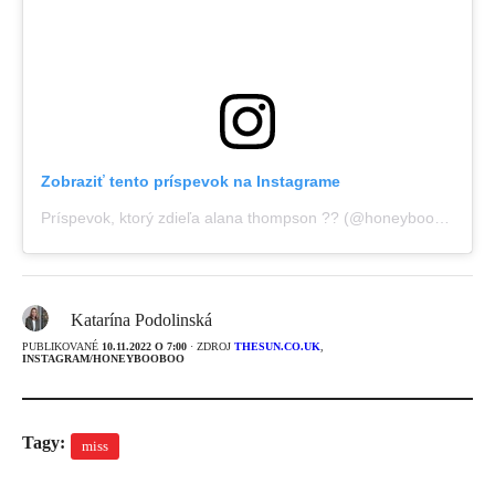
Zobraziť tento príspevok na Instagrame
Príspevok, ktorý zdieľa alana thompson ?? (@honeybooboo)
Katarína Podolinská
PUBLIKOVANÉ
10.11.2022 O 7:00
· ZDROJ
THESUN.CO.UK
,
INSTAGRAM/HONEYBOOBOO
Tagy:
miss