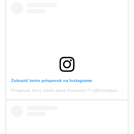
Zobraziť tento príspevok na Instagrame
Príspevok, ktorý zdieľa alana thompson ?? (@honeybooboo)